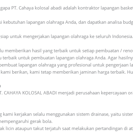
gapa PT. Cahaya kolosal abadi adalah kontraktor lapangan basket
si kebutuhan lapangan olahraga Anda, dan dapatkan analisa bud
siap untuk mengerjakan lapangan olahraga ke seluruh Indonesia
u memberikan hasil yang terbaik untuk setiap pembuatan / reno
 terbaik untuk pembuatan lapangan olahraga Anda. Agar hasilny
 pembuat lapangan olahraga yang profesional untuk pengerjaan l
s kami berikan, kami tetap memberikan jaminan harga terbaik. H
a
PT. CAHAYA KOLOSAL ABADI menjadi perusahaan kepercayaan oran
g kami kerjakan selalu menggunakan sistem drainase, yaitu sist
mempengaruhi gerak bola.
dak licin ataupun takut terjatuh saat melakukan pertandingan di at