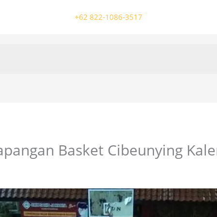
+62 822-1086-3517
apangan Basket Cibeunying Kale
/ Oleh
colossalgrup18@gmail.com