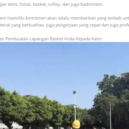
 tenis, futsal, basket, volley, dan juga badminton.
mi memiliki komitmen akan selalu memberikan yang terbaik unt
rial yang berkualitas, juga pengerjaan yang cepat dan juga profe
an Pembuatan Lapangan Basket Anda Kepada Kami