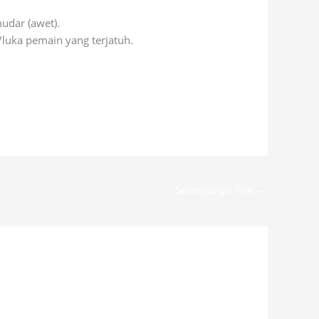
udar (awet).
luka pemain yang terjatuh.
Selanjutnya Pos
→