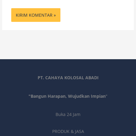
PT. CAHAYA KOLOSAL ABADI
"Bangun Harapan, Wujudkan Impian
"
Buka 24 Jam
PRODUK & JASA