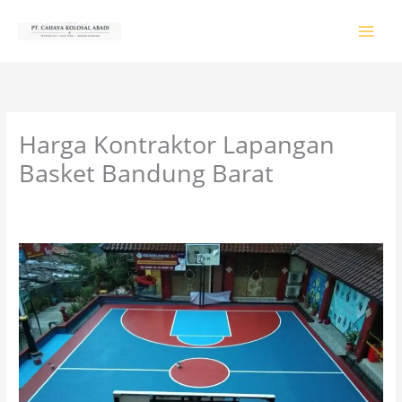
Lewati
ke
konten
Harga Kontraktor Lapangan
Basket Bandung Barat
Tinggalkan Komentar
/
PRODUK & JASA
/ Oleh
colossalgrup18@gmail.com