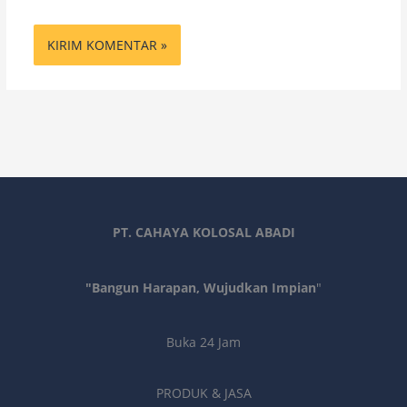
PT. CAHAYA KOLOSAL ABADI
"Bangun Harapan, Wujudkan Impian
"
Buka 24 Jam
PRODUK & JASA