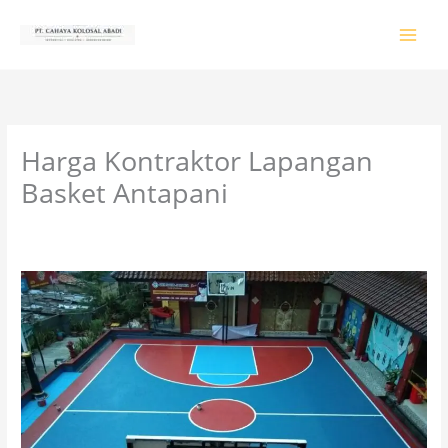
Lewati
ke
konten
Harga Kontraktor Lapangan
Basket Antapani
Tinggalkan Komentar
/
PRODUK & JASA
/ Oleh
colossalgrup18@gmail.com