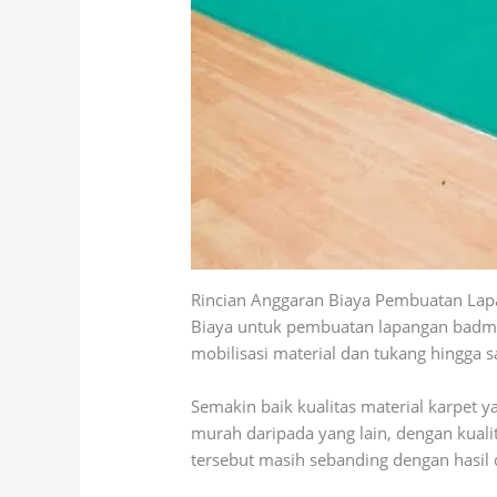
Rincian Anggaran Biaya Pembuatan Lap
Biaya untuk pembuatan lapangan badmint
mobilisasi material dan tukang hingga 
Semakin baik kualitas material karpet 
murah daripada yang lain, dengan kuali
tersebut masih sebanding dengan hasil 