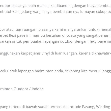
ndoor biasanya lebih mahal jika dibanding dengan biaya pembu
mbutuhkan gedung yang biaya pembuatan nya lumayan cukup be
or atau luar ruangan, biasanya kami menyarankan untuk memakai
 Karpet flexi pave ini mampu bertahan di cuaca yang sangat pana
eluarkan untuk pembuatan lapangan outdoor dengan flexy pave ini j
gunakan karpet jenis vinyl di luar ruangan, karena dikhawatirk
cocok untuk lapangan badminton anda, sekarang kita menuju an
minton Outdoor / Indoor
yang tertera di bawah sudah termasuk : Include Pasang, Welding