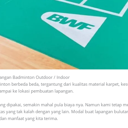
angan Badminton Outdoor / Indoor
on berbeda beda, tergantung dari kualitas material karpet, kes
sampai ke lokasi pembuatan lapangan.
yang dipakai, semakin mahal pula biaya nya. Namun kami tetap me
tas yang tak kalah dengan yang lain. Modal buat lapangan bulut
dan manfaat yang kita terima.