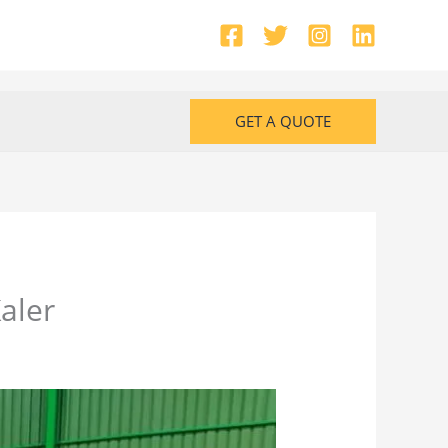
GET A QUOTE
aler