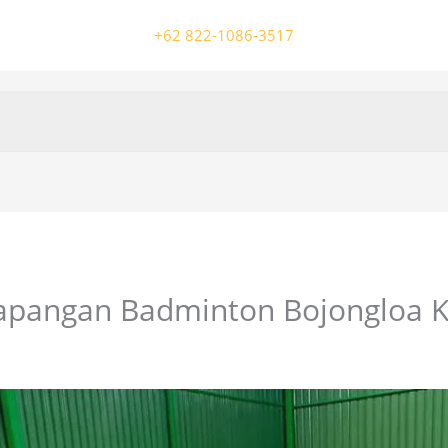
+62 822-1086-3517
apangan Badminton Bojongloa K
/ Oleh
colossalgrup18@gmail.com