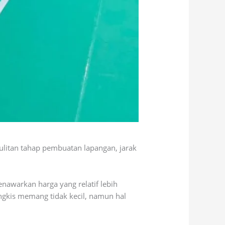
ulitan tahap pembuatan lapangan, jarak
nawarkan harga yang relatif lebih
angkis memang tidak kecil, namun hal