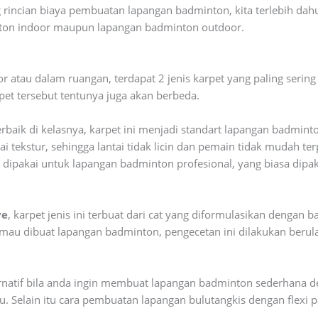
 rincian biaya pembuatan lapangan badminton, kita terlebih dah
inton indoor maupun lapangan badminton outdoor.
atau dalam ruangan, terdapat 2 jenis karpet yang paling sering d
pet tersebut tentunya juga akan berbeda.
rbaik di kelasnya, karpet ini menjadi standart lapangan badmint
 tekstur, sehingga lantai tidak licin dan pemain tidak mudah terp
nya dipakai untuk lapangan badminton profesional, yang biasa dip
ve
, karpet jenis ini terbuat dari cat yang diformulasikan dengan b
g mau dibuat lapangan badminton, pengecetan ini dilakukan berul
ternatif bila anda ingin membuat lapangan badminton sederhana d
gkau. Selain itu cara pembuatan lapangan bulutangkis dengan flexi