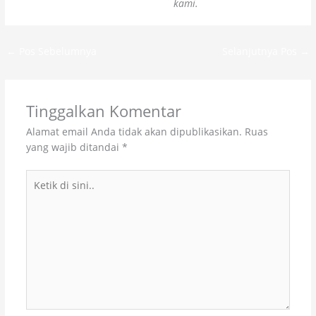
Kontraktor Lapangan Tenis Jakarta
kami.
←
Pos Sebelumnya
Selanjutnya Pos
→
Tinggalkan Komentar
Alamat email Anda tidak akan dipublikasikan.
Ruas
yang wajib ditandai
*
Ketik
di
sini..