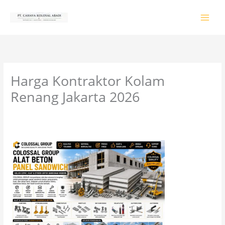
Lewati
ke
konten
Harga Kontraktor Kolam
Renang Jakarta 2026
Tinggalkan Komentar
/
PRODUK & JASA
/ Oleh
colossalgrup18@gmail.com