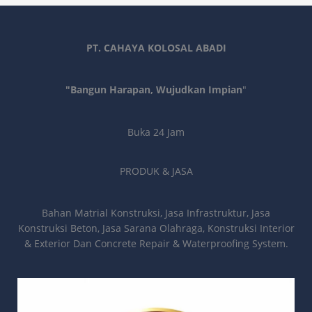
PT. CAHAYA KOLOSAL ABADI
"Bangun Harapan, Wujudkan Impian
"
Buka 24 Jam
PRODUK & JASA
Bahan Matrial Konstruksi, Jasa Infrastruktur, Jasa
Konstruksi Beton, Jasa Sarana Olahraga, Konstruksi Interior
& Exterior Dan Concrete Repair & Waterproofing System.