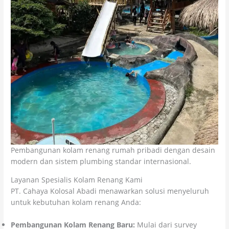
Pembangunan kolam renang rumah pribadi dengan desain
modern dan sistem plumbing standar internasional.
Layanan Spesialis Kolam Renang Kami
PT. Cahaya Kolosal Abadi menawarkan solusi menyeluruh
untuk kebutuhan kolam renang Anda:
Pembangunan Kolam Renang Baru:
Mulai dari survey