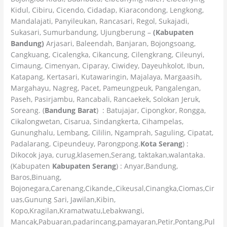
Kidul, Cibiru, Cicendo, Cidadap, Kiaracondong, Lengkong,
Mandalajati, Panyileukan, Rancasari, Regol, Sukajadi,
Sukasari, Sumurbandung, Ujungberung –
(Kabupaten
Bandung)
Arjasari, Baleendah, Banjaran, Bojongsoang,
Cangkuang, Cicalengka, Cikancung, Cilengkrang, Cileunyi,
Cimaung, Cimenyan, Ciparay, Ciwidey, Dayeuhkolot, Ibun,
Katapang, Kertasari, Kutawaringin, Majalaya, Margaasih,
Margahayu, Nagreg, Pacet, Pameungpeuk, Pangalengan,
Paseh, Pasirjambu, Rancabali, Rancaekek, Solokan Jeruk,
Soreang. (
Bandung Barat
) : Batujajar, Cipongkor, Rongga,
Cikalongwetan, Cisarua, Sindangkerta, Cihampelas,
Gununghalu, Lembang, Cililin, Ngamprah, Saguling, Cipatat,
Padalarang, Cipeundeuy, Parongpong.
Kota Serang
) :
Dikocok jaya, curug,klasemen,Serang, taktakan,walantaka.
(Kabupaten
Kabupaten Serang
) : Anyar,Bandung,
Baros,Binuang,
Bojonegara,Carenang,Cikande,,Cikeusal,Cinangka,Ciomas,Cir
uas,Gunung Sari, Jawilan,Kibin,
Kopo,Kragilan,Kramatwatu,Lebakwangi,
Mancak,Pabuaran,padarincang,pamayaran,Petir,Pontang,Pul