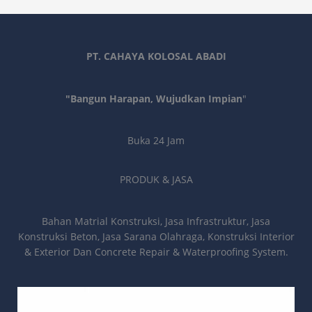
PT. CAHAYA KOLOSAL ABADI
"Bangun Harapan, Wujudkan Impian
"
Buka 24 Jam
PRODUK & JASA
Bahan Matrial Konstruksi, Jasa Infrastruktur, Jasa
Konstruksi Beton, Jasa Sarana Olahraga, Konstruksi Interior
& Exterior Dan Concrete Repair & Waterproofing System.