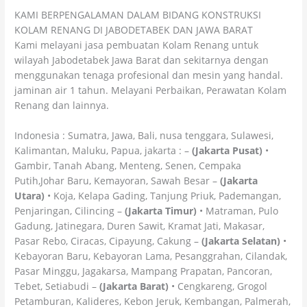
KAMI BERPENGALAMAN DALAM BIDANG KONSTRUKSI
KOLAM RENANG DI JABODETABEK DAN JAWA BARAT
Kami melayani jasa pembuatan Kolam Renang untuk
wilayah Jabodetabek Jawa Barat dan sekitarnya dengan
menggunakan tenaga profesional dan mesin yang handal.
jaminan air 1 tahun. Melayani Perbaikan, Perawatan Kolam
Renang dan lainnya.
Indonesia : Sumatra, Jawa, Bali, nusa tenggara, Sulawesi,
Kalimantan, Maluku, Papua, jakarta : –
(Jakarta Pusat)
•
Gambir, Tanah Abang, Menteng, Senen, Cempaka
Putih,Johar Baru, Kemayoran, Sawah Besar –
(Jakarta
Utara)
• Koja, Kelapa Gading, Tanjung Priuk, Pademangan,
Penjaringan, Cilincing –
(Jakarta Timur)
• Matraman, Pulo
Gadung, Jatinegara, Duren Sawit, Kramat Jati, Makasar,
Pasar Rebo, Ciracas, Cipayung, Cakung –
(Jakarta Selatan)
•
Kebayoran Baru, Kebayoran Lama, Pesanggrahan, Cilandak,
Pasar Minggu, Jagakarsa, Mampang Prapatan, Pancoran,
Tebet, Setiabudi –
(Jakarta Barat)
• Cengkareng, Grogol
Petamburan, Kalideres, Kebon Jeruk, Kembangan, Palmerah,