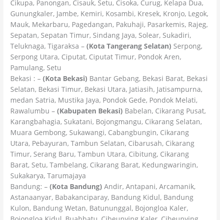
Cikupa, Panongan, Cisauk, Setu, Cisoka, Curug, Kelapa Dua,
Gunungkaler, Jambe, Kemiri, Kosambi, Kresek, Kronjo, Legok,
Mauk, Mekarbaru, Pagedangan, Pakuhaji, Pasarkemis, Rajeg,
Sepatan, Sepatan Timur, Sindang Jaya, Solear, Sukadiri,
Teluknaga, Tigaraksa –
(Kota Tangerang Selatan)
Serpong,
Serpong Utara, Ciputat, Ciputat Timur, Pondok Aren,
Pamulang, Setu
Bekasi : –
(Kota Bekasi)
Bantar Gebang, Bekasi Barat, Bekasi
Selatan, Bekasi Timur, Bekasi Utara, Jatiasih, Jatisampurna,
medan Satria, Mustika Jaya, Pondok Gede, Pondok Melati,
Rawalumbu –
(Kabupaten Bekasi)
Babelan, Cikarang Pusat,
Karangbahagia, Sukatani, Bojongmangu, Cikarang Selatan,
Muara Gembong, Sukawangi, Cabangbungin, Cikarang
Utara, Pebayuran, Tambun Selatan, Cibarusah, Cikarang
Timur, Serang Baru, Tambun Utara, Cibitung, Cikarang
Barat, Setu, Tambelang, Cikarang Barat, Kedungwaringin,
Sukakarya, Tarumajaya
Bandung: –
(Kota Bandung)
Andir, Antapani, Arcamanik,
Astanaanyar, Babakanciparay, Bandung Kidul, Bandung
Kulon, Bandung Wetan, Batununggal, Bojongloa Kaler,
Bojongloa Kidul, Buahbatu, Cibeunying Kaler, Cibeunying