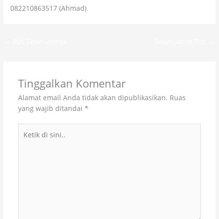
082210863517 (Ahmad)
←
Pos Sebelumnya
Selanjutnya Pos
→
Tinggalkan Komentar
Alamat email Anda tidak akan dipublikasikan.
Ruas
yang wajib ditandai
*
Ketik
di
sini..