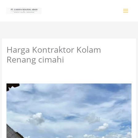
Lewati
ke
konten
Harga Kontraktor Kolam
Renang cimahi
Tinggalkan Komentar
/
PRODUK & JASA
/ Oleh
colossalgrup18@gmail.com