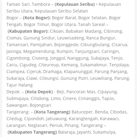
Taman Sari, Tambora –
(Kepulauan Seribu)
• Kepulauan
Seribu Utara, Kepulauan Seribu Selatan
Bogor –
(Kota Bogor):
Bogor Barat, Bogor Selatan, Bogor
Tengah, Bogor Timur, Bogor Utara, Tanah Sareal –
(Kabupaten Bogor):
Cikoan, Babakan Madang, Cibinong,
Ciomas, Gunung Sindur, Leuwisadeng, Ranca Bungur,
Tamansari, Pamijahan, Bojonggede, Cibungbulang, Cisarua,
Jasinga, Megamendung, Rumpin, Tanjungsari, Caringin,
Cigombong, Ciseeng, Jonggol, Nanggung, Sukajaya, Tenjo,
Cariu, Cigudeg, Citeureup, Kemang, Sukamakmur, Tenjolaya,
Ciampea, Cijeruk, Dramaga, Klapanunggal, Parung Panjang,
Sukaraja, Ciawi, Cileungsi, Gunung Putri, Leuwiliang, Parung,
Tajur Halang
Depok: –
(Kota Depok)
: Beji, Pancoran Mas, Cipayung,
Sukmajaya, Cilodong, Limo, Cinere, Cimanggis, Tapos,
Sawangan, Bojongsari
Tangerang: –
(Kota Tangerang)
Batuceper, Benda, Cibodas,
Ciledug, Cipondoh, Jatiuwung, Karangtengah, Karawaci,
Larangan, Neglasari, Periuk, Pinang, Tangerang –
(Kabupaten Tangerang)
Balaraja, Jayanti, Sukamulya,