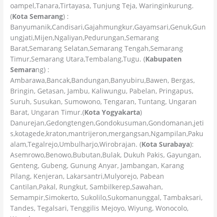
oampel,Tanara,Tirtayasa, Tunjung Teja, Waringinkurung.
(
Kota Semarang
) :
Banyumanik,Candisari,Gajahmungkur,Gayamsari,Genuk,Gun
ungjati,Mijen,Ngaliyan,Pedurungan,Semarang
Barat,Semarang Selatan,Semarang Tengah,Semarang
Timur,Semarang Utara,Tembalang,Tugu. (
Kabupaten
Semara
ng) :
Ambarawa,Bancak,Bandungan,Banyubiru,Bawen, Bergas,
Bringin, Getasan, Jambu, Kaliwungu, Pabelan, Pringapus,
Suruh, Susukan, Sumowono, Tengaran, Tuntang, Ungaran
Barat, Ungaran Timur.(
Kota Yogyakarta
)
Danurejan,Gedongtengen,Gondokusuman,Gondomanan,jeti
s,kotagede,kraton,mantrijeron,mergangsan,Ngampilan,Paku
alam,Tegalrejo,Umbulharjo,Wirobrajan. (
Kota Surabaya
):
Asemrowo,Benowo,Bubutan,Bulak, Dukuh Pakis, Gayungan,
Genteng, Gubeng, Gunung Anyar, Jambangan, Karang
Pilang, Kenjeran, Lakarsantri,Mulyorejo, Pabean
Cantilan,Pakal, Rungkut, Sambilkerep,Sawahan,
Semampir,Simokerto, Sukolilo,Sukomanunggal, Tambaksari,
Tandes, Tegalsari, Tenggilis Mejoyo, Wiyung, Wonocolo,