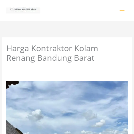
Lewati
ke
konten
Harga Kontraktor Kolam
Renang Bandung Barat
Tinggalkan Komentar
/
PRODUK & JASA
/ Oleh
colossalgrup18@gmail.com