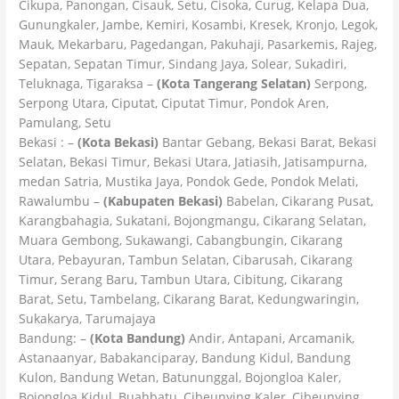
Cikupa, Panongan, Cisauk, Setu, Cisoka, Curug, Kelapa Dua,
Gunungkaler, Jambe, Kemiri, Kosambi, Kresek, Kronjo, Legok,
Mauk, Mekarbaru, Pagedangan, Pakuhaji, Pasarkemis, Rajeg,
Sepatan, Sepatan Timur, Sindang Jaya, Solear, Sukadiri,
Teluknaga, Tigaraksa –
(Kota Tangerang Selatan)
Serpong,
Serpong Utara, Ciputat, Ciputat Timur, Pondok Aren,
Pamulang, Setu
Bekasi : –
(Kota Bekasi)
Bantar Gebang, Bekasi Barat, Bekasi
Selatan, Bekasi Timur, Bekasi Utara, Jatiasih, Jatisampurna,
medan Satria, Mustika Jaya, Pondok Gede, Pondok Melati,
Rawalumbu –
(Kabupaten Bekasi)
Babelan, Cikarang Pusat,
Karangbahagia, Sukatani, Bojongmangu, Cikarang Selatan,
Muara Gembong, Sukawangi, Cabangbungin, Cikarang
Utara, Pebayuran, Tambun Selatan, Cibarusah, Cikarang
Timur, Serang Baru, Tambun Utara, Cibitung, Cikarang
Barat, Setu, Tambelang, Cikarang Barat, Kedungwaringin,
Sukakarya, Tarumajaya
Bandung: –
(Kota Bandung)
Andir, Antapani, Arcamanik,
Astanaanyar, Babakanciparay, Bandung Kidul, Bandung
Kulon, Bandung Wetan, Batununggal, Bojongloa Kaler,
Bojongloa Kidul, Buahbatu, Cibeunying Kaler, Cibeunying