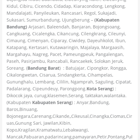
Kidul, Cibiru, Cicendo, Cidadap, Kiaracondong, Lengkong,
Mandalajati, Panyileukan, Rancasari, Regol, Sukajadi,
Sukasari, Sumurbandung, Ujungberung –
(Kabupaten
Bandung)
Arjasari, Baleendah, Banjaran, Bojongsoang,
Cangkuang, Cicalengka, Cikancung, Cilengkrang, Cileunyi,
Cimaung, Cimenyan, Ciparay, Ciwidey, Dayeuhkolot, Ibun,
Katapang, Kertasari, Kutawaringin, Majalaya, Margaasih,
Margahayu, Nagreg, Pacet, Pameungpeuk, Pangalengan,
Paseh, Pasirjambu, Rancabali, Rancaekek, Solokan Jeruk,
Soreang. (
Bandung Barat
) : Batujajar, Cipongkor, Rongga,
Cikalongwetan, Cisarua, Sindangkerta, Cihampelas,
Gununghalu, Lembang, Cililin, Ngamprah, Saguling, Cipatat,
Padalarang, Cipeundeuy, Parongpong.
Kota Serang
) :
Dikocok jaya, curug,klasemen,Serang, taktakan,walantaka.
(Kabupaten
Kabupaten Serang
) : Anyar,Bandung,
Baros,Binuang,
Bojonegara,Carenang,Cikande,,Cikeusal,Cinangka,Ciomas,Cir
uas,Gunung Sari, Jawilan,Kibin,
Kopo,Kragilan,Kramatwatu,Lebakwangi,
Mancak,Pabuaran,padarincang,pamayaran,Petir,Pontang,Pul