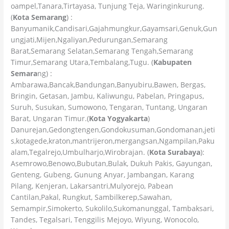
oampel,Tanara,Tirtayasa, Tunjung Teja, Waringinkurung.
(
Kota Semarang
) :
Banyumanik,Candisari,Gajahmungkur,Gayamsari,Genuk,Gun
ungjati,Mijen,Ngaliyan,Pedurungan,Semarang
Barat,Semarang Selatan,Semarang Tengah,Semarang
Timur,Semarang Utara,Tembalang,Tugu. (
Kabupaten
Semara
ng) :
Ambarawa,Bancak,Bandungan,Banyubiru,Bawen, Bergas,
Bringin, Getasan, Jambu, Kaliwungu, Pabelan, Pringapus,
Suruh, Susukan, Sumowono, Tengaran, Tuntang, Ungaran
Barat, Ungaran Timur.(
Kota Yogyakarta
)
Danurejan,Gedongtengen,Gondokusuman,Gondomanan,jeti
s,kotagede,kraton,mantrijeron,mergangsan,Ngampilan,Paku
alam,Tegalrejo,Umbulharjo,Wirobrajan. (
Kota Surabaya
):
Asemrowo,Benowo,Bubutan,Bulak, Dukuh Pakis, Gayungan,
Genteng, Gubeng, Gunung Anyar, Jambangan, Karang
Pilang, Kenjeran, Lakarsantri,Mulyorejo, Pabean
Cantilan,Pakal, Rungkut, Sambilkerep,Sawahan,
Semampir,Simokerto, Sukolilo,Sukomanunggal, Tambaksari,
Tandes, Tegalsari, Tenggilis Mejoyo, Wiyung, Wonocolo,