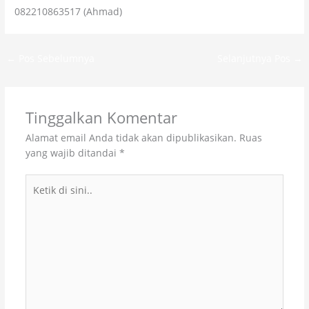
082210863517 (Ahmad)
←
Pos Sebelumnya
Selanjutnya Pos
→
Tinggalkan Komentar
Alamat email Anda tidak akan dipublikasikan.
Ruas
yang wajib ditandai
*
Ketik
di
sini..