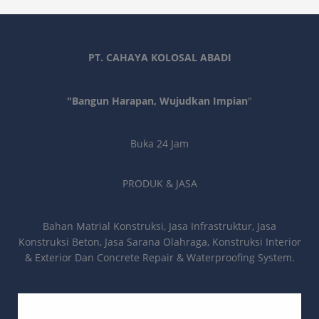
PT. CAHAYA KOLOSAL ABADI
"Bangun Harapan, Wujudkan Impian
"
Buka 24 Jam
PRODUK & JASA
Bahan Matrial Konstruksi, Jasa Infrastruktur, Jasa
Konstruksi Beton, Jasa Sarana Olahraga, Konstruksi Interior
& Exterior Dan Concrete Repair & Waterproofing System.