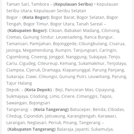
Taman Sari, Tambora –
(Kepulauan Seribu)
• Kepulauan
Seribu Utara, Kepulauan Seribu Selatan
Bogor –
(Kota Bogor):
Bogor Barat, Bogor Selatan, Bogor
Tengah, Bogor Timur, Bogor Utara, Tanah Sareal –
(Kabupaten Bogor):
Cikoan, Babakan Madang, Cibinong,
Ciomas, Gunung Sindur, Leuwisadeng, Ranca Bungur,
Tamansari, Pamijahan, Bojonggede, Cibungbulang, Cisarua,
Jasinga, Megamendung, Rumpin, Tanjungsari, Caringin,
Cigombong, Ciseeng, Jonggol, Nanggung, Sukajaya, Tenjo,
Cariu, Cigudeg, Citeureup, Kemang, Sukamakmur, Tenjolaya,
Ciampea, Cijeruk, Dramaga, Klapanunggal, Parung Panjang,
Sukaraja, Ciawi, Cileungsi, Gunung Putri, Leuwiliang, Parung,
Tajur Halang
Depok: –
(Kota Depok)
: Beji, Pancoran Mas, Cipayung,
Sukmajaya, Cilodong, Limo, Cinere, Cimanggis, Tapos,
Sawangan, Bojongsari
Tangerang: –
(Kota Tangerang)
Batuceper, Benda, Cibodas,
Ciledug, Cipondoh, Jatiuwung, Karangtengah, Karawaci,
Larangan, Neglasari, Periuk, Pinang, Tangerang –
(Kabupaten Tangerang)
Balaraja, Jayanti, Sukamulya,