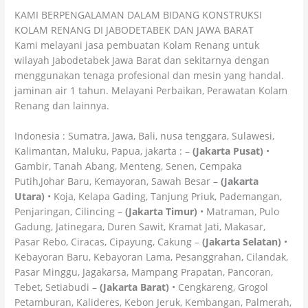
KAMI BERPENGALAMAN DALAM BIDANG KONSTRUKSI
KOLAM RENANG DI JABODETABEK DAN JAWA BARAT
Kami melayani jasa pembuatan Kolam Renang untuk
wilayah Jabodetabek Jawa Barat dan sekitarnya dengan
menggunakan tenaga profesional dan mesin yang handal.
jaminan air 1 tahun. Melayani Perbaikan, Perawatan Kolam
Renang dan lainnya.
Indonesia : Sumatra, Jawa, Bali, nusa tenggara, Sulawesi,
Kalimantan, Maluku, Papua, jakarta : –
(Jakarta Pusat)
•
Gambir, Tanah Abang, Menteng, Senen, Cempaka
Putih,Johar Baru, Kemayoran, Sawah Besar –
(Jakarta
Utara)
• Koja, Kelapa Gading, Tanjung Priuk, Pademangan,
Penjaringan, Cilincing –
(Jakarta Timur)
• Matraman, Pulo
Gadung, Jatinegara, Duren Sawit, Kramat Jati, Makasar,
Pasar Rebo, Ciracas, Cipayung, Cakung –
(Jakarta Selatan)
•
Kebayoran Baru, Kebayoran Lama, Pesanggrahan, Cilandak,
Pasar Minggu, Jagakarsa, Mampang Prapatan, Pancoran,
Tebet, Setiabudi –
(Jakarta Barat)
• Cengkareng, Grogol
Petamburan, Kalideres, Kebon Jeruk, Kembangan, Palmerah,