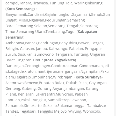
oampel,Tanara,Tirtayasa, Tunjung Teja, Waringinkurung.
(
Kota Semarang
) :
Banyumanik,Candisari,Gajahmungkur,Gayamsari,Genuk,Gun
ungjati,Mijen,Ngaliyan,Pedurungan,Semarang
Barat,Semarang Selatan,Semarang Tengah,Semarang
Timur,Semarang Utara,Tembalang,Tugu. (
Kabupaten
Semara
ng) :
Ambarawa,Bancak,Bandungan,Banyubiru,Bawen, Bergas,
Bringin, Getasan, Jambu, Kaliwungu, Pabelan, Pringapus,
Suruh, Susukan, Sumowono, Tengaran, Tuntang, Ungaran
Barat, Ungaran Timur.(
Kota Yogyakarta
)
Danurejan,Gedongtengen,Gondokusuman,Gondomanan,jeti
s,kotagede,kraton,mantrijeron,mergangsan,Ngampilan,Paku
alam,Tegalrejo,Umbulharjo,Wirobrajan. (
Kota Surabaya
):
Asemrowo,Benowo,Bubutan,Bulak, Dukuh Pakis, Gayungan,
Genteng, Gubeng, Gunung Anyar, Jambangan, Karang
Pilang, Kenjeran, Lakarsantri,Mulyorejo, Pabean
Cantilan,Pakal, Rungkut, Sambilkerep,Sawahan,
Semampir,Simokerto, Sukolilo,Sukomanunggal, Tambaksari,
Tandes, Tegalsari, Tenggilis Mejoyo, Wiyung, Wonocolo,