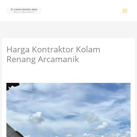
Lewati
ke
konten
Harga Kontraktor Kolam
Renang Arcamanik
Tinggalkan Komentar
/
PRODUK & JASA
/ Oleh
colossalgrup18@gmail.com