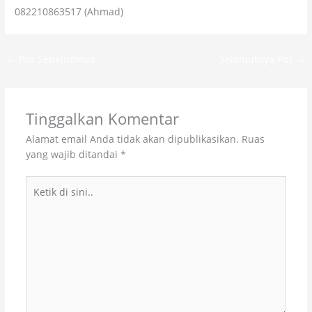
082210863517 (Ahmad)
←
Pos Sebelumnya
Selanjutnya Pos
→
Tinggalkan Komentar
Alamat email Anda tidak akan dipublikasikan.
Ruas
yang wajib ditandai
*
Ketik
di
sini..