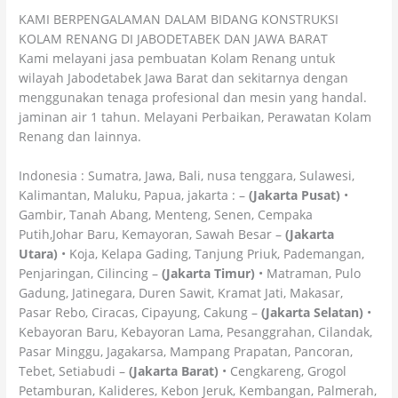
KAMI BERPENGALAMAN DALAM BIDANG KONSTRUKSI
KOLAM RENANG DI JABODETABEK DAN JAWA BARAT
Kami melayani jasa pembuatan Kolam Renang untuk
wilayah Jabodetabek Jawa Barat dan sekitarnya dengan
menggunakan tenaga profesional dan mesin yang handal.
jaminan air 1 tahun. Melayani Perbaikan, Perawatan Kolam
Renang dan lainnya.
Indonesia : Sumatra, Jawa, Bali, nusa tenggara, Sulawesi,
Kalimantan, Maluku, Papua, jakarta : –
(Jakarta Pusat)
•
Gambir, Tanah Abang, Menteng, Senen, Cempaka
Putih,Johar Baru, Kemayoran, Sawah Besar –
(Jakarta
Utara)
• Koja, Kelapa Gading, Tanjung Priuk, Pademangan,
Penjaringan, Cilincing –
(Jakarta Timur)
• Matraman, Pulo
Gadung, Jatinegara, Duren Sawit, Kramat Jati, Makasar,
Pasar Rebo, Ciracas, Cipayung, Cakung –
(Jakarta Selatan)
•
Kebayoran Baru, Kebayoran Lama, Pesanggrahan, Cilandak,
Pasar Minggu, Jagakarsa, Mampang Prapatan, Pancoran,
Tebet, Setiabudi –
(Jakarta Barat)
• Cengkareng, Grogol
Petamburan, Kalideres, Kebon Jeruk, Kembangan, Palmerah,