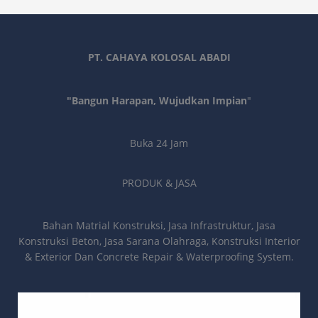
PT. CAHAYA KOLOSAL ABADI
"Bangun Harapan, Wujudkan Impian
"
Buka 24 Jam
PRODUK & JASA
Bahan Matrial Konstruksi, Jasa Infrastruktur, Jasa
Konstruksi Beton, Jasa Sarana Olahraga, Konstruksi Interior
& Exterior Dan Concrete Repair & Waterproofing System.