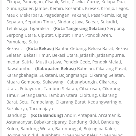
Cikupa, Panongan, Cisauk, Setu, Cisoka, Curug, Kelapa Dua,
Gunungkaler, Jambe, Kemiri, Kosambi, Kresek, Kronjo, Legok,
Mauk, Mekarbaru, Pagedangan, Pakuhaji, Pasarkemis, Rajeg,
Sepatan, Sepatan Timur, Sindang Jaya, Solear, Sukadiri,
Teluknaga, Tigaraksa –
(Kota Tangerang Selatan)
Serpong,
Serpong Utara, Ciputat, Ciputat Timur, Pondok Aren,
Pamulang, Setu
Bekasi : –
(Kota Bekasi)
Bantar Gebang, Bekasi Barat, Bekasi
Selatan, Bekasi Timur, Bekasi Utara, Jatiasih, Jatisampurna,
medan Satria, Mustika Jaya, Pondok Gede, Pondok Melati,
Rawalumbu –
(Kabupaten Bekasi)
Babelan, Cikarang Pusat,
Karangbahagia, Sukatani, Bojongmangu, Cikarang Selatan,
Muara Gembong, Sukawangi, Cabangbungin, Cikarang
Utara, Pebayuran, Tambun Selatan, Cibarusah, Cikarang
Timur, Serang Baru, Tambun Utara, Cibitung, Cikarang
Barat, Setu, Tambelang, Cikarang Barat, Kedungwaringin,
Sukakarya, Tarumajaya
Bandung: –
(Kota Bandung)
Andir, Antapani, Arcamanik,
Astanaanyar, Babakanciparay, Bandung Kidul, Bandung
Kulon, Bandung Wetan, Batununggal, Bojongloa Kaler,
Bojongloa Kidul, Buahbatu, Cibeunying Kaler, Cibeunying