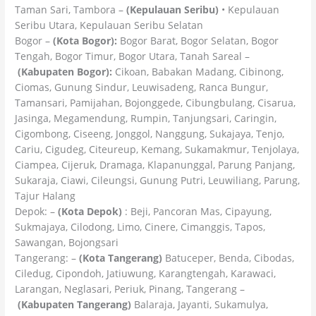
Taman Sari, Tambora –
(Kepulauan Seribu)
• Kepulauan
Seribu Utara, Kepulauan Seribu Selatan
Bogor –
(Kota Bogor):
Bogor Barat, Bogor Selatan, Bogor
Tengah, Bogor Timur, Bogor Utara, Tanah Sareal –
(Kabupaten Bogor):
Cikoan, Babakan Madang, Cibinong,
Ciomas, Gunung Sindur, Leuwisadeng, Ranca Bungur,
Tamansari, Pamijahan, Bojonggede, Cibungbulang, Cisarua,
Jasinga, Megamendung, Rumpin, Tanjungsari, Caringin,
Cigombong, Ciseeng, Jonggol, Nanggung, Sukajaya, Tenjo,
Cariu, Cigudeg, Citeureup, Kemang, Sukamakmur, Tenjolaya,
Ciampea, Cijeruk, Dramaga, Klapanunggal, Parung Panjang,
Sukaraja, Ciawi, Cileungsi, Gunung Putri, Leuwiliang, Parung,
Tajur Halang
Depok: –
(Kota Depok)
: Beji, Pancoran Mas, Cipayung,
Sukmajaya, Cilodong, Limo, Cinere, Cimanggis, Tapos,
Sawangan, Bojongsari
Tangerang: –
(Kota Tangerang)
Batuceper, Benda, Cibodas,
Ciledug, Cipondoh, Jatiuwung, Karangtengah, Karawaci,
Larangan, Neglasari, Periuk, Pinang, Tangerang –
(Kabupaten Tangerang)
Balaraja, Jayanti, Sukamulya,