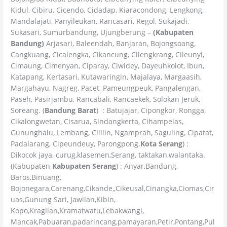
Kidul, Cibiru, Cicendo, Cidadap, Kiaracondong, Lengkong,
Mandalajati, Panyileukan, Rancasari, Regol, Sukajadi,
Sukasari, Sumurbandung, Ujungberung –
(Kabupaten
Bandung)
Arjasari, Baleendah, Banjaran, Bojongsoang,
Cangkuang, Cicalengka, Cikancung, Cilengkrang, Cileunyi,
Cimaung, Cimenyan, Ciparay, Ciwidey, Dayeuhkolot, Ibun,
Katapang, Kertasari, Kutawaringin, Majalaya, Margaasih,
Margahayu, Nagreg, Pacet, Pameungpeuk, Pangalengan,
Paseh, Pasirjambu, Rancabali, Rancaekek, Solokan Jeruk,
Soreang. (
Bandung Barat
) : Batujajar, Cipongkor, Rongga,
Cikalongwetan, Cisarua, Sindangkerta, Cihampelas,
Gununghalu, Lembang, Cililin, Ngamprah, Saguling, Cipatat,
Padalarang, Cipeundeuy, Parongpong.
Kota Serang
) :
Dikocok jaya, curug,klasemen,Serang, taktakan,walantaka.
(Kabupaten
Kabupaten Serang
) : Anyar,Bandung,
Baros,Binuang,
Bojonegara,Carenang,Cikande,,Cikeusal,Cinangka,Ciomas,Cir
uas,Gunung Sari, Jawilan,Kibin,
Kopo,Kragilan,Kramatwatu,Lebakwangi,
Mancak,Pabuaran,padarincang,pamayaran,Petir,Pontang,Pul