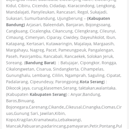
Kidul, Cibiru, Cicendo, Cidadap, Kiaracondong, Lengkong,
Mandalajati, Panyileukan, Rancasari, Regol, Sukajadi,
Sukasari, Sumurbandung, Ujungberung –
(Kabupaten
Bandung)
Arjasari, Baleendah, Banjaran, Bojongsoang,
Cangkuang, Cicalengka, Cikancung, Cilengkrang, Cileunyi,
Cimaung, Cimenyan, Ciparay, Ciwidey, Dayeuhkolot, Ibun,
Katapang, Kertasari, Kutawaringin, Majalaya, Margaasih,
Margahayu, Nagreg, Pacet, Pameungpeuk, Pangalengan,
Paseh, Pasirjambu, Rancabali, Rancaekek, Solokan Jeruk,
Soreang. (
Bandung Barat
) : Batujajar, Cipongkor, Rongga,
Cikalongwetan, Cisarua, Sindangkerta, Cihampelas,
Gununghalu, Lembang, Cililin, Ngamprah, Saguling, Cipatat,
Padalarang, Cipeundeuy, Parongpong.
Kota Serang
) :
Dikocok jaya, curug,klasemen,Serang, taktakan,walantaka.
(Kabupaten
Kabupaten Serang
) : Anyar,Bandung,
Baros,Binuang,
Bojonegara,Carenang,Cikande,,Cikeusal,Cinangka,Ciomas,Cir
uas,Gunung Sari, Jawilan,Kibin,
Kopo,Kragilan,Kramatwatu,Lebakwangi,
Mancak,Pabuaran,padarincang,pamayaran,Petir,Pontang,Pul