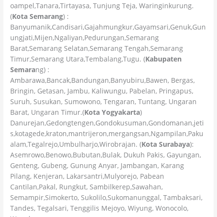
oampel,Tanara,Tirtayasa, Tunjung Teja, Waringinkurung.
(
Kota Semarang
) :
Banyumanik,Candisari,Gajahmungkur,Gayamsari,Genuk,Gun
ungjati,Mijen,Ngaliyan,Pedurungan,Semarang
Barat,Semarang Selatan,Semarang Tengah,Semarang
Timur,Semarang Utara,Tembalang,Tugu. (
Kabupaten
Semara
ng) :
Ambarawa,Bancak,Bandungan,Banyubiru,Bawen, Bergas,
Bringin, Getasan, Jambu, Kaliwungu, Pabelan, Pringapus,
Suruh, Susukan, Sumowono, Tengaran, Tuntang, Ungaran
Barat, Ungaran Timur.(
Kota Yogyakarta
)
Danurejan,Gedongtengen,Gondokusuman,Gondomanan,jeti
s,kotagede,kraton,mantrijeron,mergangsan,Ngampilan,Paku
alam,Tegalrejo,Umbulharjo,Wirobrajan. (
Kota Surabaya
):
Asemrowo,Benowo,Bubutan,Bulak, Dukuh Pakis, Gayungan,
Genteng, Gubeng, Gunung Anyar, Jambangan, Karang
Pilang, Kenjeran, Lakarsantri,Mulyorejo, Pabean
Cantilan,Pakal, Rungkut, Sambilkerep,Sawahan,
Semampir,Simokerto, Sukolilo,Sukomanunggal, Tambaksari,
Tandes, Tegalsari, Tenggilis Mejoyo, Wiyung, Wonocolo,