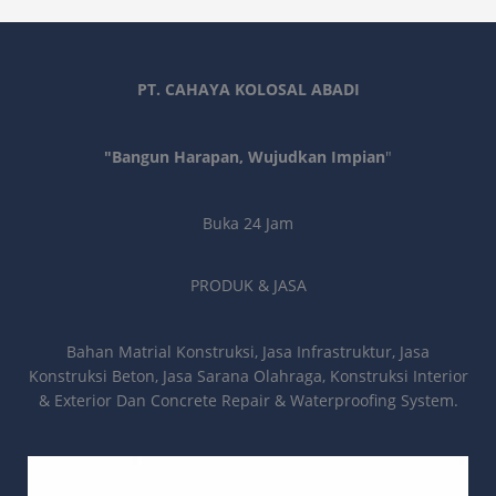
PT. CAHAYA KOLOSAL ABADI
"Bangun Harapan, Wujudkan Impian
"
Buka 24 Jam
PRODUK & JASA
Bahan Matrial Konstruksi, Jasa Infrastruktur, Jasa
Konstruksi Beton, Jasa Sarana Olahraga, Konstruksi Interior
& Exterior Dan Concrete Repair & Waterproofing System.