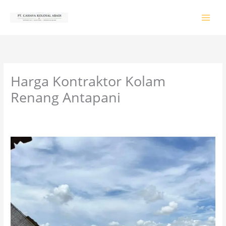
Lewati
ke
konten
Harga Kontraktor Kolam
Renang Antapani
Tinggalkan Komentar
/
PRODUK & JASA
/ Oleh
colossalgrup18@gmail.com