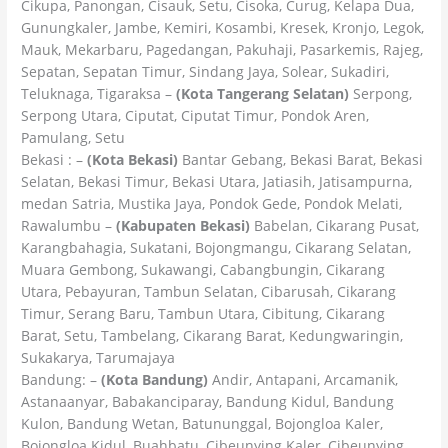
Cikupa, Panongan, Cisauk, Setu, Cisoka, Curug, Kelapa Dua,
Gunungkaler, Jambe, Kemiri, Kosambi, Kresek, Kronjo, Legok,
Mauk, Mekarbaru, Pagedangan, Pakuhaji, Pasarkemis, Rajeg,
Sepatan, Sepatan Timur, Sindang Jaya, Solear, Sukadiri,
Teluknaga, Tigaraksa –
(Kota Tangerang Selatan)
Serpong,
Serpong Utara, Ciputat, Ciputat Timur, Pondok Aren,
Pamulang, Setu
Bekasi : –
(Kota Bekasi)
Bantar Gebang, Bekasi Barat, Bekasi
Selatan, Bekasi Timur, Bekasi Utara, Jatiasih, Jatisampurna,
medan Satria, Mustika Jaya, Pondok Gede, Pondok Melati,
Rawalumbu –
(Kabupaten Bekasi)
Babelan, Cikarang Pusat,
Karangbahagia, Sukatani, Bojongmangu, Cikarang Selatan,
Muara Gembong, Sukawangi, Cabangbungin, Cikarang
Utara, Pebayuran, Tambun Selatan, Cibarusah, Cikarang
Timur, Serang Baru, Tambun Utara, Cibitung, Cikarang
Barat, Setu, Tambelang, Cikarang Barat, Kedungwaringin,
Sukakarya, Tarumajaya
Bandung: –
(Kota Bandung)
Andir, Antapani, Arcamanik,
Astanaanyar, Babakanciparay, Bandung Kidul, Bandung
Kulon, Bandung Wetan, Batununggal, Bojongloa Kaler,
Bojongloa Kidul, Buahbatu, Cibeunying Kaler, Cibeunying