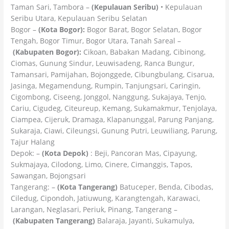
Taman Sari, Tambora –
(Kepulauan Seribu)
• Kepulauan
Seribu Utara, Kepulauan Seribu Selatan
Bogor –
(Kota Bogor):
Bogor Barat, Bogor Selatan, Bogor
Tengah, Bogor Timur, Bogor Utara, Tanah Sareal –
(Kabupaten Bogor):
Cikoan, Babakan Madang, Cibinong,
Ciomas, Gunung Sindur, Leuwisadeng, Ranca Bungur,
Tamansari, Pamijahan, Bojonggede, Cibungbulang, Cisarua,
Jasinga, Megamendung, Rumpin, Tanjungsari, Caringin,
Cigombong, Ciseeng, Jonggol, Nanggung, Sukajaya, Tenjo,
Cariu, Cigudeg, Citeureup, Kemang, Sukamakmur, Tenjolaya,
Ciampea, Cijeruk, Dramaga, Klapanunggal, Parung Panjang,
Sukaraja, Ciawi, Cileungsi, Gunung Putri, Leuwiliang, Parung,
Tajur Halang
Depok: –
(Kota Depok)
: Beji, Pancoran Mas, Cipayung,
Sukmajaya, Cilodong, Limo, Cinere, Cimanggis, Tapos,
Sawangan, Bojongsari
Tangerang: –
(Kota Tangerang)
Batuceper, Benda, Cibodas,
Ciledug, Cipondoh, Jatiuwung, Karangtengah, Karawaci,
Larangan, Neglasari, Periuk, Pinang, Tangerang –
(Kabupaten Tangerang)
Balaraja, Jayanti, Sukamulya,