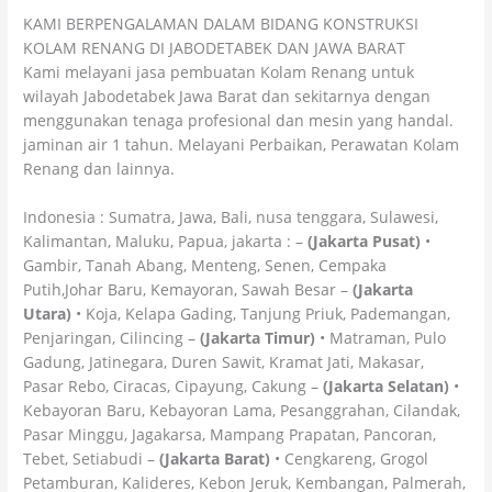
KAMI BERPENGALAMAN DALAM BIDANG KONSTRUKSI
KOLAM RENANG DI JABODETABEK DAN JAWA BARAT
Kami melayani jasa pembuatan Kolam Renang untuk
wilayah Jabodetabek Jawa Barat dan sekitarnya dengan
menggunakan tenaga profesional dan mesin yang handal.
jaminan air 1 tahun. Melayani Perbaikan, Perawatan Kolam
Renang dan lainnya.
Indonesia : Sumatra, Jawa, Bali, nusa tenggara, Sulawesi,
Kalimantan, Maluku, Papua, jakarta : –
(Jakarta Pusat)
•
Gambir, Tanah Abang, Menteng, Senen, Cempaka
Putih,Johar Baru, Kemayoran, Sawah Besar –
(Jakarta
Utara)
• Koja, Kelapa Gading, Tanjung Priuk, Pademangan,
Penjaringan, Cilincing –
(Jakarta Timur)
• Matraman, Pulo
Gadung, Jatinegara, Duren Sawit, Kramat Jati, Makasar,
Pasar Rebo, Ciracas, Cipayung, Cakung –
(Jakarta Selatan)
•
Kebayoran Baru, Kebayoran Lama, Pesanggrahan, Cilandak,
Pasar Minggu, Jagakarsa, Mampang Prapatan, Pancoran,
Tebet, Setiabudi –
(Jakarta Barat)
• Cengkareng, Grogol
Petamburan, Kalideres, Kebon Jeruk, Kembangan, Palmerah,