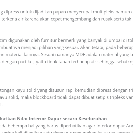
yang dipress untuk dijadikan papan menyerupai multipleks namun
bila terkena air karena akan cepat mengembang dan rusak serta t
azim digunakan oleh furnitur bermerk yang banyak dijumpai di t
mbuatnya menjadi pilihan yang sesuai. Akan tetapi, pada beber
n material lainnya. Sesuai namanya MDF adalah material yang b
dengan partikel, yaitu tidak tahan terhadap air sehingga sebai
ngan kayu solid yang disusun rapi kemudian dipress dengan tripl
ayu solid, maka blockboard tidak dapat dibuat setipis tripleks 
m.
katkan Nilai Interior Dapur secara Keseluruhan
ada beberapa hal yang harus diperhatikan agar interior dapur 
ering kali dijadikan satu dengan ruang makan keluarga karena lu