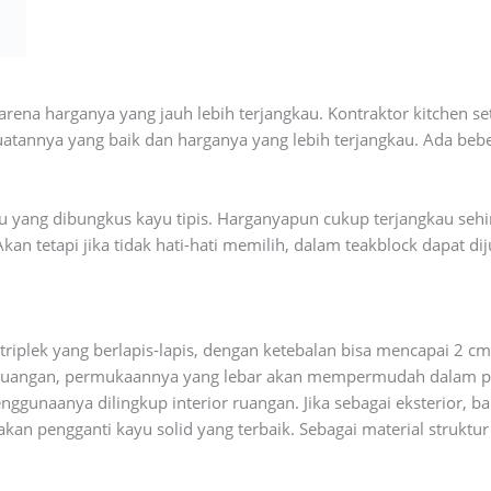
 karena harganya yang jauh lebih terjangkau. Kontraktor kitchen 
kuatannya yang baik dan harganya yang lebih terjangkau. Ada be
yu yang dibungkus kayu tipis. Harganyapun cukup terjangkau seh
kan tetapi jika tidak hati-hati memilih, dalam teakblock dapat d
triplek yang berlapis-lapis, dengan ketebalan bisa mencapai 2 c
or ruangan, permukaannya yang lebar akan mempermudah dalam pr
ggunaanya dilingkup interior ruangan. Jika sebagai eksterior, ba
an pengganti kayu solid yang terbaik. Sebagai material struktur 