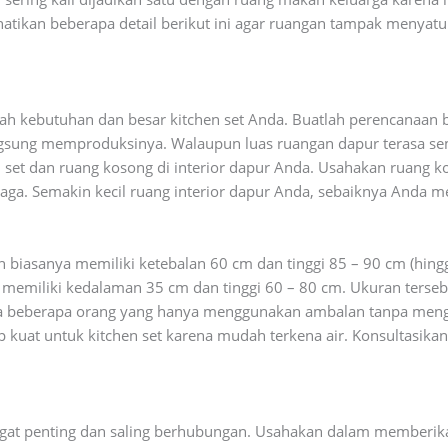
hatikan beberapa detail berikut ini agar ruangan tampak meny
ah kebutuhan dan besar kitchen set Anda. Buatlah perencanaan b
angsung memproduksinya. Walaupun luas ruangan dapur terasa se
et dan ruang kosong di interior dapur Anda. Usahakan ruang koso
jaga. Semakin kecil ruang interior dapur Anda, sebaiknya Anda 
h biasanya memiliki ketebalan 60 cm dan tinggi 85 – 90 cm (hing
a memiliki kedalaman 35 cm dan tinggi 60 – 80 cm. Ukuran terseb
a beberapa orang yang hanya menggunakan ambalan tanpa menggu
kuat untuk kitchen set karena mudah terkena air. Konsultasik
at penting dan saling berhubungan. Usahakan dalam memberikan 