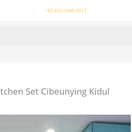
+62 822-1086-3517
tchen Set Cibeunying Kidul
/ Oleh
colossalgrup18@gmail.com