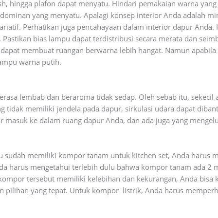
lash, hingga plafon dapat menyatu. Hindari pemakaian warna yang
 dominan yang menyatu. Apalagi konsep interior Anda adalah mi
iatif. Perhatikan juga pencahayaan dalam interior dapur Anda.
ja. Pastikan bias lampu dapat terdistribusi secara merata dan sei
 dapat membuat ruangan berwarna lebih hangat. Namun apabil
ampu warna putih.
rasa lembab dan beraroma tidak sedap. Oleh sebab itu, sekecil 
ng tidak memiliki jendela pada dapur, sirkulasi udara dapat diba
r masuk ke dalam ruang dapur Anda, dan ada juga yang mengel
u sudah memiliki kompor tanam untuk kitchen set, Anda harus 
a harus mengetahui terlebih dulu bahwa kompor tanam ada 2 m
mpor tersebut memiliki kelebihan dan kekurangan, Anda bisa k
n pilihan yang tepat. Untuk kompor listrik, Anda harus memperha