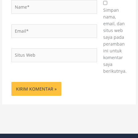
Name*
Simpan
nama,
email, dan
Email*
situs web
saya pada
peramban
ini untuk
Situs
komentar
Web
saya
berikutnya.