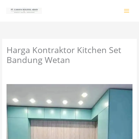
Lewati
ke
konten
Harga Kontraktor Kitchen Set
Bandung Wetan
Tinggalkan Komentar
/
PRODUK & JASA
/ Oleh
colossalgrup18@gmail.com