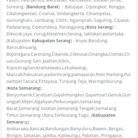
Soreang. (
Bandung Barat
) : Batujajar, Cipongkor, Rongga,
Cikalongwetan, Cisarua, Sindangkerta, Cihampelas,
Gununghalu, Lembang, Cililin, Ngamprah, Saguling, Cipatat,
Padalarang, Cipeundeuy, Parongpong.(
Kota Serang
) :
Dikocok jaya, curug,klasemen,Serang, taktakan,walantaka.
(Kabupaten
Kabupaten Serang
) : Anyar,Bandung,
Baros,Binuang,
Bojonegara,Carenang,Cikande,,Cikeusal,Cinangka,Ciomas,Cir
uas,Gunung Sari, Jawilan,Kibin,
Kopo,Kragilan,Kramatwatu,Lebakwangi,
Mancak,Pabuaran,padarincang,pamayaran,Petir,Pontang,Pul
oampel,Tanara,Tirtayasa, Tunjung Teja, Waringinkurung.
(
Kota Semarang
) :
Banyumanik,Candisari,Gajahmungkur,Gayamsari,Genuk,Gun
ungjati,Mijen,Ngaliyan,Pedurungan,Semarang
Barat,Semarang Selatan,Semarang Tengah,Semarang
Timur,Semarang Utara,Tembalang,Tugu. (
Kabupaten
Semara
ng) :
Ambarawa,Bancak,Bandungan,Banyubiru,Bawen, Bergas,
Bringin, Getasan, Jambu, Kaliwungu, Pabelan, Pringapus,