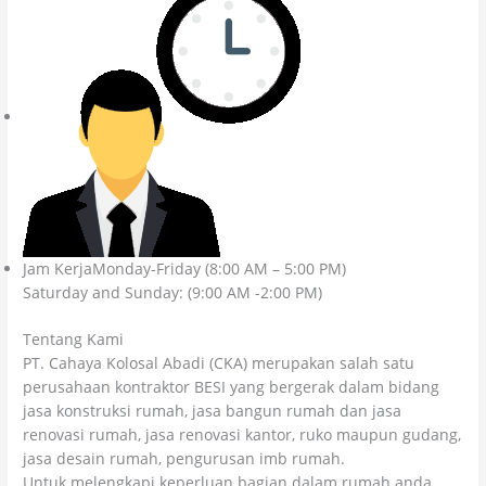
Jam KerjaMonday-Friday (8:00 AM – 5:00 PM)
Saturday and Sunday: (9:00 AM -2:00 PM)
Tentang Kami
PT. Cahaya Kolosal Abadi (CKA) merupakan salah satu
perusahaan kontraktor BESI yang bergerak dalam bidang
jasa konstruksi rumah, jasa bangun rumah dan jasa
renovasi rumah, jasa renovasi kantor, ruko maupun gudang,
jasa desain rumah, pengurusan imb rumah.
Untuk melengkapi keperluan bagian dalam rumah anda,