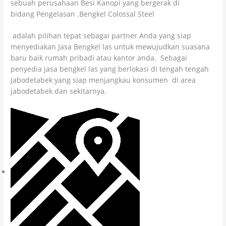
sebuah perusahaan Besi Kanopi yang bergerak di
bidang Pengelasan .Bengkel Colossal Steel
adalah pilihan tepat sebagai partner Anda yang siap
menyediakan Jasa Bengkel las untuk mewujudkan suasana
baru baik rumah pribadi atau kantor anda. Sebagai
penyedia jasa bengkel las yang berlokasi di tengah tengah
Jabodetabek yang siap menjangkau konsumen di area
jabodetabek dan sekitarnya.