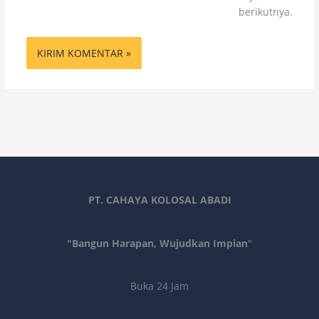
berikutnya.
PT. CAHAYA KOLOSAL ABADI
"Bangun Harapan, Wujudkan Impian
"
Buka 24 Jam