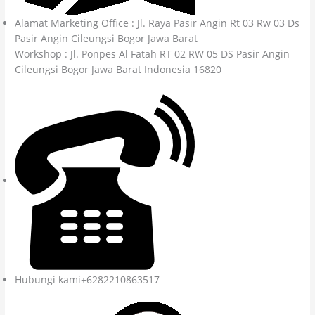
Alamat Marketing Office : Jl. Raya Pasir Angin Rt 03 Rw 03 Ds
Pasir Angin Cileungsi Bogor Jawa Barat
Workshop : Jl. Ponpes Al Fatah RT 02 RW 05 DS Pasir Angin
Cileungsi Bogor Jawa Barat Indonesia 16820
Hubungi kami+6282210863517