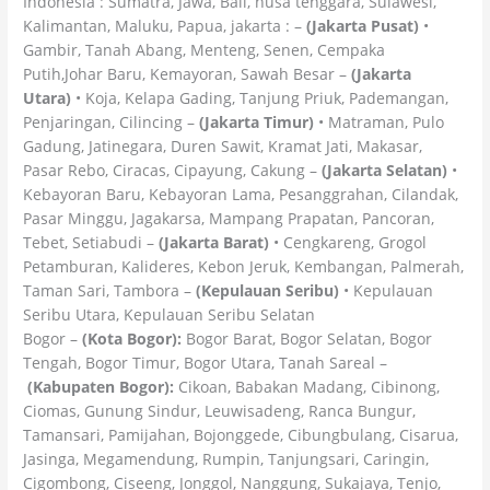
Indonesia : Sumatra, Jawa, Bali, nusa tenggara, Sulawesi,
Kalimantan, Maluku, Papua, jakarta : –
(Jakarta Pusat)
•
Gambir, Tanah Abang, Menteng, Senen, Cempaka
Putih,Johar Baru, Kemayoran, Sawah Besar –
(Jakarta
Utara)
• Koja, Kelapa Gading, Tanjung Priuk, Pademangan,
Penjaringan, Cilincing –
(Jakarta Timur)
• Matraman, Pulo
Gadung, Jatinegara, Duren Sawit, Kramat Jati, Makasar,
Pasar Rebo, Ciracas, Cipayung, Cakung –
(Jakarta Selatan)
•
Kebayoran Baru, Kebayoran Lama, Pesanggrahan, Cilandak,
Pasar Minggu, Jagakarsa, Mampang Prapatan, Pancoran,
Tebet, Setiabudi –
(Jakarta Barat)
• Cengkareng, Grogol
Petamburan, Kalideres, Kebon Jeruk, Kembangan, Palmerah,
Taman Sari, Tambora –
(Kepulauan Seribu)
• Kepulauan
Seribu Utara, Kepulauan Seribu Selatan
Bogor –
(Kota Bogor):
Bogor Barat, Bogor Selatan, Bogor
Tengah, Bogor Timur, Bogor Utara, Tanah Sareal –
(Kabupaten Bogor):
Cikoan, Babakan Madang, Cibinong,
Ciomas, Gunung Sindur, Leuwisadeng, Ranca Bungur,
Tamansari, Pamijahan, Bojonggede, Cibungbulang, Cisarua,
Jasinga, Megamendung, Rumpin, Tanjungsari, Caringin,
Cigombong, Ciseeng, Jonggol, Nanggung, Sukajaya, Tenjo,