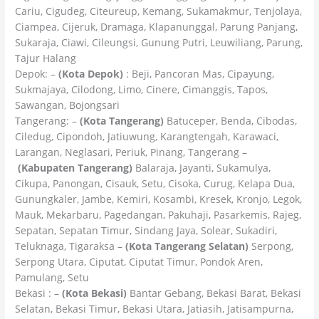
Cariu, Cigudeg, Citeureup, Kemang, Sukamakmur, Tenjolaya,
Ciampea, Cijeruk, Dramaga, Klapanunggal, Parung Panjang,
Sukaraja, Ciawi, Cileungsi, Gunung Putri, Leuwiliang, Parung,
Tajur Halang
Depok: –
(Kota Depok)
: Beji, Pancoran Mas, Cipayung,
Sukmajaya, Cilodong, Limo, Cinere, Cimanggis, Tapos,
Sawangan, Bojongsari
Tangerang: –
(Kota Tangerang)
Batuceper, Benda, Cibodas,
Ciledug, Cipondoh, Jatiuwung, Karangtengah, Karawaci,
Larangan, Neglasari, Periuk, Pinang, Tangerang –
(Kabupaten Tangerang)
Balaraja, Jayanti, Sukamulya,
Cikupa, Panongan, Cisauk, Setu, Cisoka, Curug, Kelapa Dua,
Gunungkaler, Jambe, Kemiri, Kosambi, Kresek, Kronjo, Legok,
Mauk, Mekarbaru, Pagedangan, Pakuhaji, Pasarkemis, Rajeg,
Sepatan, Sepatan Timur, Sindang Jaya, Solear, Sukadiri,
Teluknaga, Tigaraksa –
(Kota Tangerang Selatan)
Serpong,
Serpong Utara, Ciputat, Ciputat Timur, Pondok Aren,
Pamulang, Setu
Bekasi : –
(Kota Bekasi)
Bantar Gebang, Bekasi Barat, Bekasi
Selatan, Bekasi Timur, Bekasi Utara, Jatiasih, Jatisampurna,