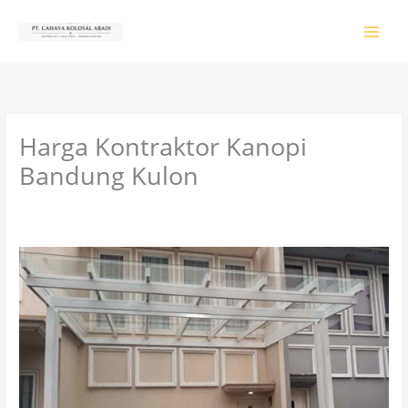
Lewati
ke
konten
Harga Kontraktor Kanopi
Bandung Kulon
Tinggalkan Komentar
/
PRODUK & JASA
/ Oleh
colossalgrup18@gmail.com