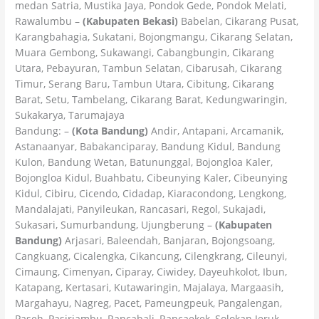
medan Satria, Mustika Jaya, Pondok Gede, Pondok Melati,
Rawalumbu –
(Kabupaten Bekasi)
Babelan, Cikarang Pusat,
Karangbahagia, Sukatani, Bojongmangu, Cikarang Selatan,
Muara Gembong, Sukawangi, Cabangbungin, Cikarang
Utara, Pebayuran, Tambun Selatan, Cibarusah, Cikarang
Timur, Serang Baru, Tambun Utara, Cibitung, Cikarang
Barat, Setu, Tambelang, Cikarang Barat, Kedungwaringin,
Sukakarya, Tarumajaya
Bandung: –
(Kota Bandung)
Andir, Antapani, Arcamanik,
Astanaanyar, Babakanciparay, Bandung Kidul, Bandung
Kulon, Bandung Wetan, Batununggal, Bojongloa Kaler,
Bojongloa Kidul, Buahbatu, Cibeunying Kaler, Cibeunying
Kidul, Cibiru, Cicendo, Cidadap, Kiaracondong, Lengkong,
Mandalajati, Panyileukan, Rancasari, Regol, Sukajadi,
Sukasari, Sumurbandung, Ujungberung –
(Kabupaten
Bandung)
Arjasari, Baleendah, Banjaran, Bojongsoang,
Cangkuang, Cicalengka, Cikancung, Cilengkrang, Cileunyi,
Cimaung, Cimenyan, Ciparay, Ciwidey, Dayeuhkolot, Ibun,
Katapang, Kertasari, Kutawaringin, Majalaya, Margaasih,
Margahayu, Nagreg, Pacet, Pameungpeuk, Pangalengan,
Paseh, Pasirjambu, Rancabali, Rancaekek, Solokan Jeruk,