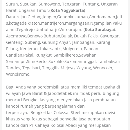
Suruh, Susukan, Sumowono, Tengaran, Tuntang, Ungaran
Barat, Ungaran Timur.(
Kota Yogyakarta
)
Danurejan,Gedongtengen,Gondokusuman,Gondomanan,jeti
s,kotagede,kraton,mantrijeron,mergangsan,Ngampilan,Paku
alam,Tegalrejo,Umbulharjo,Wirobrajan. (
Kota Surabaya
):
Asemrowo,Benowo,Bubutan,Bulak, Dukuh Pakis, Gayungan,
Genteng, Gubeng, Gunung Anyar, Jambangan, Karang
Pilang, Kenjeran, Lakarsantri,Mulyorejo, Pabean
Cantilan,Pakal, Rungkut, Sambilkerep,Sawahan,
Semampir,Simokerto, Sukolilo,Sukomanunggal, Tambaksari,
Tandes, Tegalsari, Tenggilis Mejoyo, Wiyung, Wonocolo,
Wonokromo.
Bagi Anda yang berdomisili atau memiliki tempat usaha di
wilayah Jawa Barat & Jabodetabek ini tidak perlu bingung
mencari Bengkel las yang menyediakan jasa pembuatan
kanopi rumah yang berpengalaman dan
terpercaya. Bengkel las Colossal Steel merupakan divisi
khusus yang fokus sebagai penyedia jasa pembuatan
kanopi dari PT Cahaya Kolosal Abadi yang merupakan