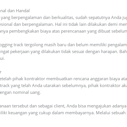
onal dan Handal
k yang berpengalaman dan berkualitas, sudah sepatutnya Anda ju
esional dan berpengalaman. Hal ini tidak lain dilakukan demi me
manya pembengkakan biaya atas perencanaan yang dibuat sebelu
 jogging track tergolong masih baru dan belum memiliki pengala
t pekerjaan yang dilakukan tidak sesuai dengan harapan. Bahk
ui.
r
setelah pihak kontraktor membuatkan rencana anggaran biaya ata
ng track yang telah Anda utarakan sebelumnya, pihak kontrakt
dengan nominal uang.
anaan tersebut dan sebagai client, Anda bisa mengajukan adanya
liki keuangan yang cukup dalam membayarnya. Melalui sebuah ne