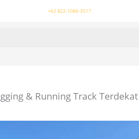
+62 822-1086-3517
ogging & Running Track Terdekat
/ Oleh
colossalgrup18@gmail.com