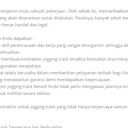
menjamin mutu sebuah pekerjaan. Oleh sebab itu, memanfaatkan 
ang akan disarankan untuk dilakukan. Pasalnya, banyak sekali k
benar handal dan legal.
 Anda dapatkan :
 skill perencanaan dan kerja yang sangat terorganisir sehingg
erkualitas.
embuat kontraktor jogging track tersebut kemudian bisa menye
digunakan secepatnya.
al selalu berusaha dalam memberikan pelayanan terbaik bagi clien
g menawarkan garansi demi mendapatkan kepercayaan.
r jogging track berarti Anda tidak perlu mengawasi jalannya ki
 melihat secara sekilas.
raktor untuk jogging track yang tidak hanya terpercaya namun j
rack Terpercaya dan Berkualitas