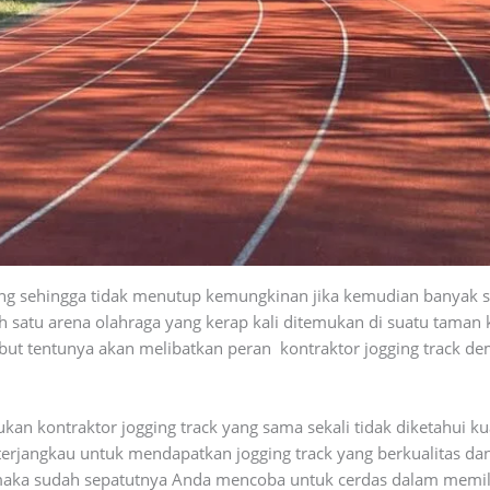
ng sehingga tidak menutup kemungkinan jika kemudian banyak s
satu arena olahraga yang kerap kali ditemukan di suatu taman k
but tentunya akan melibatkan peran kontraktor jogging track de
kan kontraktor jogging track yang sama sekali tidak diketahui ku
rjangkau untuk mendapatkan jogging track yang berkualitas da
aka sudah sepatutnya Anda mencoba untuk cerdas dalam memilih