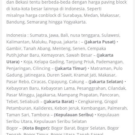
dan Bekasi tentu berbeda-beda dengan harga paving block
di kota-kota besar lainnya di Indonesia. Seperti
misalnya harga conblock di Surabaya, Medan, Makassar,
Bandung, Semarang hingga Yogyakarta.
Indonesia : Sumatra, Jawa, Bali, nusa tenggara, Sulawesi,
Kalimantan, Maluku, Papua, jakarta : –
(Jakarta Pusat)
•
Gambir, Tanah Abang, Menteng, Senen, Cempaka
Putih,Johar Baru, Kemayoran, Sawah Besar –
(Jakarta
Utara)
• Koja, Kelapa Gading, Tanjung Priuk, Pademangan,
Penjaringan, Cilincing –
(Jakarta Timur)
• Matraman, Pulo
Gadung, Jatinegara, Duren Sawit, Kramat Jati, Makasar,
Pasar Rebo, Ciracas, Cipayung, Cakung –
(Jakarta Selatan)
•
Kebayoran Baru, Kebayoran Lama, Pesanggrahan, Cilandak,
Pasar Minggu, Jagakarsa, Mampang Prapatan, Pancoran,
Tebet, Setiabudi –
(Jakarta Barat)
• Cengkareng, Grogol
Petamburan, Kalideres, Kebon Jeruk, Kembangan, Palmerah,
Taman Sari, Tambora –
(Kepulauan Seribu)
• Kepulauan
Seribu Utara, Kepulauan Seribu Selatan
Bogor –
(Kota Bogor):
Bogor Barat, Bogor Selatan, Bogor
Tengah, Bogor Timur, Bogor Utara, Tanah Sareal –