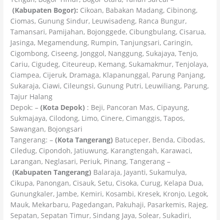
(Kabupaten Bogor):
Cikoan, Babakan Madang, Cibinong,
Ciomas, Gunung Sindur, Leuwisadeng, Ranca Bungur,
Tamansari, Pamijahan, Bojonggede, Cibungbulang, Cisarua,
Jasinga, Megamendung, Rumpin, Tanjungsari, Caringin,
Cigombong, Ciseeng, Jonggol, Nanggung, Sukajaya, Tenjo,
Cariu, Cigudeg, Citeureup, Kemang, Sukamakmur, Tenjolaya,
Ciampea, Cijeruk, Dramaga, Klapanunggal, Parung Panjang,
Sukaraja, Ciawi, Cileungsi, Gunung Putri, Leuwiliang, Parung,
Tajur Halang
Depok: –
(Kota Depok)
: Beji, Pancoran Mas, Cipayung,
Sukmajaya, Cilodong, Limo, Cinere, Cimanggis, Tapos,
Sawangan, Bojongsari
Tangerang: –
(Kota Tangerang)
Batuceper, Benda, Cibodas,
Ciledug, Cipondoh, Jatiuwung, Karangtengah, Karawaci,
Larangan, Neglasari, Periuk, Pinang, Tangerang –
(Kabupaten Tangerang)
Balaraja, Jayanti, Sukamulya,
Cikupa, Panongan, Cisauk, Setu, Cisoka, Curug, Kelapa Dua,
Gunungkaler, Jambe, Kemiri, Kosambi, Kresek, Kronjo, Legok,
Mauk, Mekarbaru, Pagedangan, Pakuhaji, Pasarkemis, Rajeg,
Sepatan, Sepatan Timur, Sindang Jaya, Solear, Sukadiri,