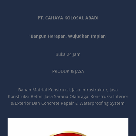
PT. CAHAYA KOLOSAL ABADI
"Bangun Harapan, Wujudkan Impian
"
Buka 24 Jam
PRODUK & JASA
Bahan Matrial Konstruksi, Jasa Infrastruktur, Jasa
Konstruksi Beton, Jasa Sarana Olahraga, Konstruksi Interior
& Exterior Dan Concrete Repair & Waterproofing System.