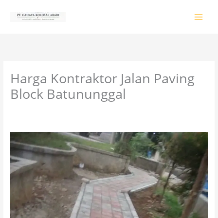
Lewati
ke
konten
Harga Kontraktor Jalan Paving
Block Batununggal
Tinggalkan Komentar
/
PRODUK & JASA
/ Oleh
colossalgrup18@gmail.com