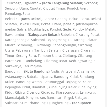
Teluknaga, Tigaraksa –
(Kota Tangerang Selatan)
Serpong,
Serpong Utara, Ciputat, Ciputat Timur, Pondok Aren,
Pamulang, Setu
Bekasi : –
(Kota Bekasi)
Bantar Gebang, Bekasi Barat, Bekasi
Selatan, Bekasi Timur, Bekasi Utara, Jatiasih, Jatisampurna,
medan Satria, Mustika Jaya, Pondok Gede, Pondok Melati,
Rawalumbu –
(Kabupaten Bekasi)
Babelan, Cikarang Pusat,
Karangbahagia, Sukatani, Bojongmangu, Cikarang Selatan,
Muara Gembong, Sukawangi, Cabangbungin, Cikarang
Utara, Pebayuran, Tambun Selatan, Cibarusah, Cikarang
Timur, Serang Baru, Tambun Utara, Cibitung, Cikarang
Barat, Setu, Tambelang, Cikarang Barat, Kedungwaringin,
Sukakarya, Tarumajaya
Bandung: –
(Kota Bandung)
Andir, Antapani, Arcamanik,
Astanaanyar, Babakanciparay, Bandung Kidul, Bandung
Kulon, Bandung Wetan, Batununggal, Bojongloa Kaler,
Bojongloa Kidul, Buahbatu, Cibeunying Kaler, Cibeunying
Kidul, Cibiru, Cicendo, Cidadap, Kiaracondong, Lengkong,
Mandalajati, Panyileukan, Rancasari, Regol, Sukajadi,
Sukasari, Sumurbandung, Ujungberung –
(Kabupaten