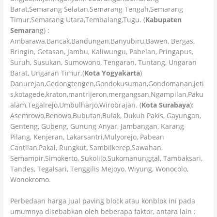
Barat,Semarang Selatan,Semarang Tengah,Semarang
Timur,Semarang Utara,Tembalang,Tugu. (
Kabupaten
Semara
ng) :
Ambarawa,Bancak,Bandungan,Banyubiru,Bawen, Bergas,
Bringin, Getasan, Jambu, Kaliwungu, Pabelan, Pringapus,
Suruh, Susukan, Sumowono, Tengaran, Tuntang, Ungaran
Barat, Ungaran Timur.(
Kota Yogyakarta
)
Danurejan,Gedongtengen,Gondokusuman,Gondomanan,jeti
s,kotagede,kraton,mantrijeron,mergangsan,Ngampilan,Paku
alam,Tegalrejo,Umbulharjo,Wirobrajan. (
Kota Surabaya
):
Asemrowo,Benowo,Bubutan,Bulak, Dukuh Pakis, Gayungan,
Genteng, Gubeng, Gunung Anyar, Jambangan, Karang
Pilang, Kenjeran, Lakarsantri,Mulyorejo, Pabean
Cantilan,Pakal, Rungkut, Sambilkerep,Sawahan,
Semampir,Simokerto, Sukolilo,Sukomanunggal, Tambaksari,
Tandes, Tegalsari, Tenggilis Mejoyo, Wiyung, Wonocolo,
Wonokromo.
Perbedaan harga jual paving block atau konblok ini pada
umumnya disebabkan oleh beberapa faktor, antara lain :