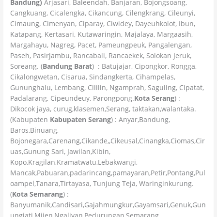
Bandung)
Arjasari, Baleendah, Banjaran, Bojongsoang,
Cangkuang, Cicalengka, Cikancung, Cilengkrang, Cileunyi,
Cimaung, Cimenyan, Ciparay, Ciwidey, Dayeuhkolot, Ibun,
Katapang, Kertasari, Kutawaringin, Majalaya, Margaasih,
Margahayu, Nagreg, Pacet, Pameungpeuk, Pangalengan,
Paseh, Pasirjambu, Rancabali, Rancaekek, Solokan Jeruk,
Soreang. (
Bandung Barat
) : Batujajar, Cipongkor, Rongga,
Cikalongwetan, Cisarua, Sindangkerta, Cihampelas,
Gununghalu, Lembang, Cililin, Ngamprah, Saguling, Cipatat,
Padalarang, Cipeundeuy, Parongpong.
Kota Serang
) :
Dikocok jaya, curug,klasemen,Serang, taktakan,walantaka.
(Kabupaten
Kabupaten Serang
) : Anyar,Bandung,
Baros,Binuang,
Bojonegara,Carenang,Cikande,,Cikeusal,Cinangka,Ciomas,Cir
uas,Gunung Sari, Jawilan,Kibin,
Kopo,Kragilan,Kramatwatu,Lebakwangi,
Mancak,Pabuaran,padarincang,pamayaran,Petir,Pontang,Pul
oampel,Tanara,Tirtayasa, Tunjung Teja, Waringinkurung.
(
Kota Semarang
) :
Banyumanik,Candisari,Gajahmungkur,Gayamsari,Genuk,Gun
ungjati,Mijen,Ngaliyan,Pedurungan,Semarang