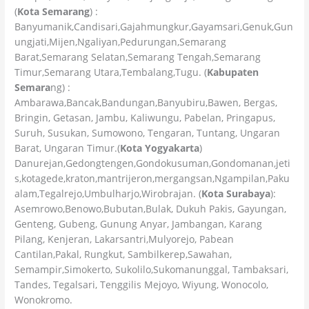
(
Kota Semarang
) :
Banyumanik,Candisari,Gajahmungkur,Gayamsari,Genuk,Gun
ungjati,Mijen,Ngaliyan,Pedurungan,Semarang
Barat,Semarang Selatan,Semarang Tengah,Semarang
Timur,Semarang Utara,Tembalang,Tugu. (
Kabupaten
Semara
ng) :
Ambarawa,Bancak,Bandungan,Banyubiru,Bawen, Bergas,
Bringin, Getasan, Jambu, Kaliwungu, Pabelan, Pringapus,
Suruh, Susukan, Sumowono, Tengaran, Tuntang, Ungaran
Barat, Ungaran Timur.(
Kota Yogyakarta
)
Danurejan,Gedongtengen,Gondokusuman,Gondomanan,jeti
s,kotagede,kraton,mantrijeron,mergangsan,Ngampilan,Paku
alam,Tegalrejo,Umbulharjo,Wirobrajan. (
Kota Surabaya
):
Asemrowo,Benowo,Bubutan,Bulak, Dukuh Pakis, Gayungan,
Genteng, Gubeng, Gunung Anyar, Jambangan, Karang
Pilang, Kenjeran, Lakarsantri,Mulyorejo, Pabean
Cantilan,Pakal, Rungkut, Sambilkerep,Sawahan,
Semampir,Simokerto, Sukolilo,Sukomanunggal, Tambaksari,
Tandes, Tegalsari, Tenggilis Mejoyo, Wiyung, Wonocolo,
Wonokromo.