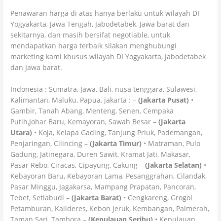
Penawaran harga di atas hanya berlaku untuk wilayah DI
Yogyakarta, Jawa Tengah, Jabodetabek, Jawa barat dan
sekitarnya, dan masih bersifat negotiable, untuk
mendapatkan harga terbaik silakan menghubungi
marketing kami khusus wilayah DI Yogyakarta, Jabodetabek
dan Jawa barat.
Indonesia : Sumatra, Jawa, Bali, nusa tenggara, Sulawesi,
Kalimantan, Maluku, Papua, jakarta : –
(Jakarta Pusat)
•
Gambir, Tanah Abang, Menteng, Senen, Cempaka
Putih,Johar Baru, Kemayoran, Sawah Besar –
(Jakarta
Utara)
• Koja, Kelapa Gading, Tanjung Priuk, Pademangan,
Penjaringan, Cilincing –
(Jakarta Timur)
• Matraman, Pulo
Gadung, Jatinegara, Duren Sawit, Kramat Jati, Makasar,
Pasar Rebo, Ciracas, Cipayung, Cakung –
(Jakarta Selatan)
•
Kebayoran Baru, Kebayoran Lama, Pesanggrahan, Cilandak,
Pasar Minggu, Jagakarsa, Mampang Prapatan, Pancoran,
Tebet, Setiabudi –
(Jakarta Barat)
• Cengkareng, Grogol
Petamburan, Kalideres, Kebon Jeruk, Kembangan, Palmerah,
Taman Sari, Tambora –
(Kepulauan Seribu)
• Kepulauan