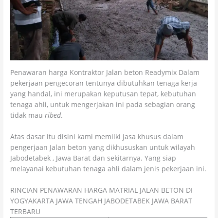
Penawaran harga Kontraktor Jalan beton Readymix Dalam
pekerjaan pengecoran tentunya dibutuhkan tenaga kerja
yang handal, ini merupakan keputusan tepat, kebutuhan
tenaga ahli, untuk mengerjakan ini pada sebagian orang
tidak mau
ribed
.
Atas dasar itu disini kami memilki jasa khusus dalam
pengerjaan Jalan beton yang dikhususkan untuk wilayah
Jabodetabek , Jawa Barat dan sekitarnya. Yang siap
melayanai kebutuhan tenaga ahli dalam jenis pekerjaan ini.
RINCIAN PENAWARAN HARGA MATRIAL JALAN BETON DI
YOGYAKARTA JAWA TENGAH JABODETABEK JAWA BARAT
TERBARU