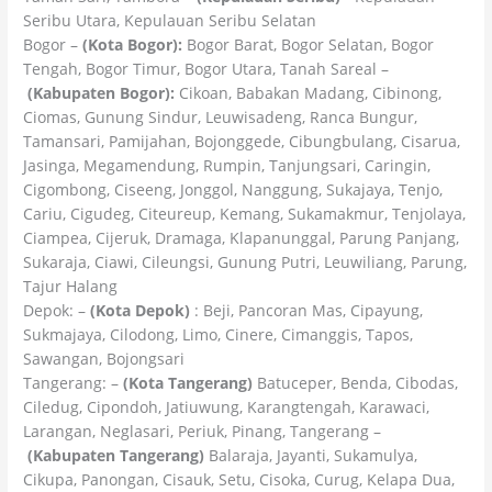
Seribu Utara, Kepulauan Seribu Selatan
Bogor –
(Kota Bogor):
Bogor Barat, Bogor Selatan, Bogor
Tengah, Bogor Timur, Bogor Utara, Tanah Sareal –
(Kabupaten Bogor):
Cikoan, Babakan Madang, Cibinong,
Ciomas, Gunung Sindur, Leuwisadeng, Ranca Bungur,
Tamansari, Pamijahan, Bojonggede, Cibungbulang, Cisarua,
Jasinga, Megamendung, Rumpin, Tanjungsari, Caringin,
Cigombong, Ciseeng, Jonggol, Nanggung, Sukajaya, Tenjo,
Cariu, Cigudeg, Citeureup, Kemang, Sukamakmur, Tenjolaya,
Ciampea, Cijeruk, Dramaga, Klapanunggal, Parung Panjang,
Sukaraja, Ciawi, Cileungsi, Gunung Putri, Leuwiliang, Parung,
Tajur Halang
Depok: –
(Kota Depok)
: Beji, Pancoran Mas, Cipayung,
Sukmajaya, Cilodong, Limo, Cinere, Cimanggis, Tapos,
Sawangan, Bojongsari
Tangerang: –
(Kota Tangerang)
Batuceper, Benda, Cibodas,
Ciledug, Cipondoh, Jatiuwung, Karangtengah, Karawaci,
Larangan, Neglasari, Periuk, Pinang, Tangerang –
(Kabupaten Tangerang)
Balaraja, Jayanti, Sukamulya,
Cikupa, Panongan, Cisauk, Setu, Cisoka, Curug, Kelapa Dua,