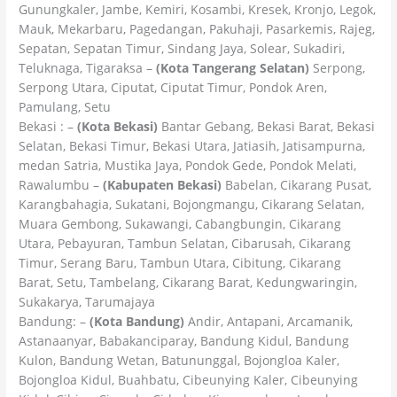
Gunungkaler, Jambe, Kemiri, Kosambi, Kresek, Kronjo, Legok,
Mauk, Mekarbaru, Pagedangan, Pakuhaji, Pasarkemis, Rajeg,
Sepatan, Sepatan Timur, Sindang Jaya, Solear, Sukadiri,
Teluknaga, Tigaraksa –
(Kota Tangerang Selatan)
Serpong,
Serpong Utara, Ciputat, Ciputat Timur, Pondok Aren,
Pamulang, Setu
Bekasi : –
(Kota Bekasi)
Bantar Gebang, Bekasi Barat, Bekasi
Selatan, Bekasi Timur, Bekasi Utara, Jatiasih, Jatisampurna,
medan Satria, Mustika Jaya, Pondok Gede, Pondok Melati,
Rawalumbu –
(Kabupaten Bekasi)
Babelan, Cikarang Pusat,
Karangbahagia, Sukatani, Bojongmangu, Cikarang Selatan,
Muara Gembong, Sukawangi, Cabangbungin, Cikarang
Utara, Pebayuran, Tambun Selatan, Cibarusah, Cikarang
Timur, Serang Baru, Tambun Utara, Cibitung, Cikarang
Barat, Setu, Tambelang, Cikarang Barat, Kedungwaringin,
Sukakarya, Tarumajaya
Bandung: –
(Kota Bandung)
Andir, Antapani, Arcamanik,
Astanaanyar, Babakanciparay, Bandung Kidul, Bandung
Kulon, Bandung Wetan, Batununggal, Bojongloa Kaler,
Bojongloa Kidul, Buahbatu, Cibeunying Kaler, Cibeunying