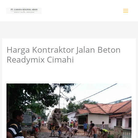
Lewati
ke
konten
Harga Kontraktor Jalan Beton
Readymix Cimahi
Tinggalkan Komentar
/
PRODUK & JASA
/ Oleh
colossalgrup18@gmail.com