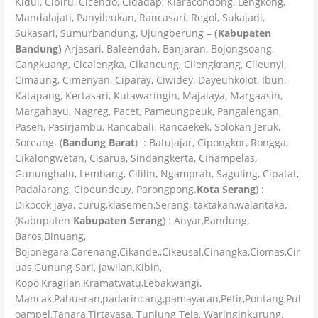
Kidul, Cibiru, Cicendo, Cidadap, Kiaracondong, Lengkong,
Mandalajati, Panyileukan, Rancasari, Regol, Sukajadi,
Sukasari, Sumurbandung, Ujungberung –
(Kabupaten
Bandung)
Arjasari, Baleendah, Banjaran, Bojongsoang,
Cangkuang, Cicalengka, Cikancung, Cilengkrang, Cileunyi,
Cimaung, Cimenyan, Ciparay, Ciwidey, Dayeuhkolot, Ibun,
Katapang, Kertasari, Kutawaringin, Majalaya, Margaasih,
Margahayu, Nagreg, Pacet, Pameungpeuk, Pangalengan,
Paseh, Pasirjambu, Rancabali, Rancaekek, Solokan Jeruk,
Soreang. (
Bandung Barat
) : Batujajar, Cipongkor, Rongga,
Cikalongwetan, Cisarua, Sindangkerta, Cihampelas,
Gununghalu, Lembang, Cililin, Ngamprah, Saguling, Cipatat,
Padalarang, Cipeundeuy, Parongpong.
Kota Serang
) :
Dikocok jaya, curug,klasemen,Serang, taktakan,walantaka.
(Kabupaten
Kabupaten Serang
) : Anyar,Bandung,
Baros,Binuang,
Bojonegara,Carenang,Cikande,,Cikeusal,Cinangka,Ciomas,Cir
uas,Gunung Sari, Jawilan,Kibin,
Kopo,Kragilan,Kramatwatu,Lebakwangi,
Mancak,Pabuaran,padarincang,pamayaran,Petir,Pontang,Pul
oampel,Tanara,Tirtayasa, Tunjung Teja, Waringinkurung.