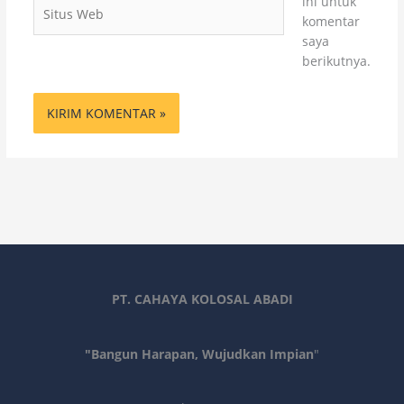
ini untuk
Situs
komentar
Web
saya
berikutnya.
PT. CAHAYA KOLOSAL ABADI
"Bangun Harapan, Wujudkan Impian
"