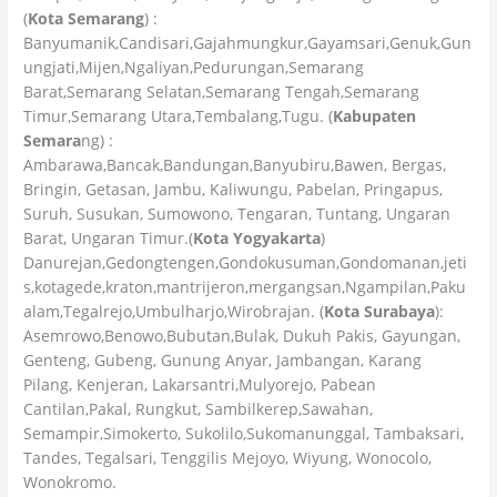
(
Kota Semarang
) :
Banyumanik,Candisari,Gajahmungkur,Gayamsari,Genuk,Gun
ungjati,Mijen,Ngaliyan,Pedurungan,Semarang
Barat,Semarang Selatan,Semarang Tengah,Semarang
Timur,Semarang Utara,Tembalang,Tugu. (
Kabupaten
Semara
ng) :
Ambarawa,Bancak,Bandungan,Banyubiru,Bawen, Bergas,
Bringin, Getasan, Jambu, Kaliwungu, Pabelan, Pringapus,
Suruh, Susukan, Sumowono, Tengaran, Tuntang, Ungaran
Barat, Ungaran Timur.(
Kota Yogyakarta
)
Danurejan,Gedongtengen,Gondokusuman,Gondomanan,jeti
s,kotagede,kraton,mantrijeron,mergangsan,Ngampilan,Paku
alam,Tegalrejo,Umbulharjo,Wirobrajan. (
Kota Surabaya
):
Asemrowo,Benowo,Bubutan,Bulak, Dukuh Pakis, Gayungan,
Genteng, Gubeng, Gunung Anyar, Jambangan, Karang
Pilang, Kenjeran, Lakarsantri,Mulyorejo, Pabean
Cantilan,Pakal, Rungkut, Sambilkerep,Sawahan,
Semampir,Simokerto, Sukolilo,Sukomanunggal, Tambaksari,
Tandes, Tegalsari, Tenggilis Mejoyo, Wiyung, Wonocolo,
Wonokromo.