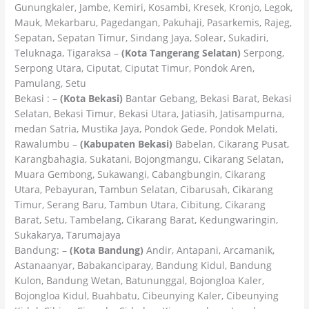
Gunungkaler, Jambe, Kemiri, Kosambi, Kresek, Kronjo, Legok,
Mauk, Mekarbaru, Pagedangan, Pakuhaji, Pasarkemis, Rajeg,
Sepatan, Sepatan Timur, Sindang Jaya, Solear, Sukadiri,
Teluknaga, Tigaraksa –
(Kota Tangerang Selatan)
Serpong,
Serpong Utara, Ciputat, Ciputat Timur, Pondok Aren,
Pamulang, Setu
Bekasi : –
(Kota Bekasi)
Bantar Gebang, Bekasi Barat, Bekasi
Selatan, Bekasi Timur, Bekasi Utara, Jatiasih, Jatisampurna,
medan Satria, Mustika Jaya, Pondok Gede, Pondok Melati,
Rawalumbu –
(Kabupaten Bekasi)
Babelan, Cikarang Pusat,
Karangbahagia, Sukatani, Bojongmangu, Cikarang Selatan,
Muara Gembong, Sukawangi, Cabangbungin, Cikarang
Utara, Pebayuran, Tambun Selatan, Cibarusah, Cikarang
Timur, Serang Baru, Tambun Utara, Cibitung, Cikarang
Barat, Setu, Tambelang, Cikarang Barat, Kedungwaringin,
Sukakarya, Tarumajaya
Bandung: –
(Kota Bandung)
Andir, Antapani, Arcamanik,
Astanaanyar, Babakanciparay, Bandung Kidul, Bandung
Kulon, Bandung Wetan, Batununggal, Bojongloa Kaler,
Bojongloa Kidul, Buahbatu, Cibeunying Kaler, Cibeunying