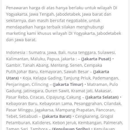
Penawaran harga di atas hanya berlaku untuk wilayah DI
Yogyakarta, Jawa Tengah, Jabodetabek, Jawa barat dan
sekitarnya, dan masih bersifat negotiable, untuk
mendapatkan harga terbaik silakan menghubungi
marketing kami khusus wilayah DI Yogyakarta, Jabodetabek
dan Jawa barat.
Indonesia : Sumatra, Jawa, Bali, nusa tenggara, Sulawesi,
Kalimantan, Maluku, Papua, jakarta : –
(Jakarta Pusat)
•
Gambir, Tanah Abang, Menteng, Senen, Cempaka
Putih,Johar Baru, Kemayoran, Sawah Besar –
(Jakarta
Utara)
• Koja, Kelapa Gading, Tanjung Priuk, Pademangan,
Penjaringan, Cilincing –
(Jakarta Timur)
• Matraman, Pulo
Gadung, Jatinegara, Duren Sawit, Kramat Jati, Makasar,
Pasar Rebo, Ciracas, Cipayung, Cakung –
(Jakarta Selatan)
•
Kebayoran Baru, Kebayoran Lama, Pesanggrahan, Cilandak,
Pasar Minggu, Jagakarsa, Mampang Prapatan, Pancoran,
Tebet, Setiabudi –
(Jakarta Barat)
• Cengkareng, Grogol
Petamburan, Kalideres, Kebon Jeruk, Kembangan, Palmerah,
Taman Sari, Tambora –
(Kepulauan Seribu)
• Kepulauan