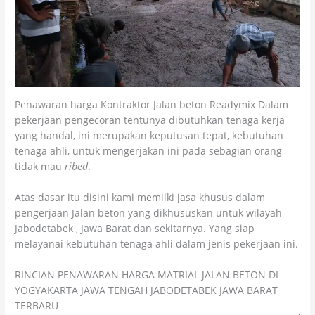
Penawaran harga Kontraktor Jalan beton Readymix Dalam
pekerjaan pengecoran tentunya dibutuhkan tenaga kerja
yang handal, ini merupakan keputusan tepat, kebutuhan
tenaga ahli, untuk mengerjakan ini pada sebagian orang
tidak mau
ribed
.
Atas dasar itu disini kami memilki jasa khusus dalam
pengerjaan Jalan beton yang dikhususkan untuk wilayah
Jabodetabek , Jawa Barat dan sekitarnya. Yang siap
melayanai kebutuhan tenaga ahli dalam jenis pekerjaan ini.
RINCIAN PENAWARAN HARGA MATRIAL JALAN BETON DI
YOGYAKARTA JAWA TENGAH JABODETABEK JAWA BARAT
TERBARU