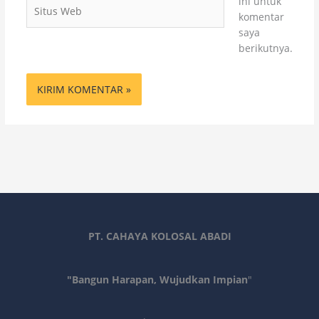
ini untuk
Situs
komentar
Web
saya
berikutnya.
PT. CAHAYA KOLOSAL ABADI
"Bangun Harapan, Wujudkan Impian
"