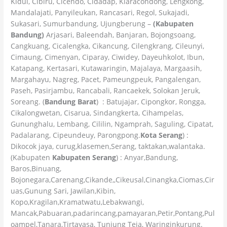
Kidul, Cibiru, Cicendo, Cidadap, Kiaracondong, Lengkong,
Mandalajati, Panyileukan, Rancasari, Regol, Sukajadi,
Sukasari, Sumurbandung, Ujungberung –
(Kabupaten
Bandung)
Arjasari, Baleendah, Banjaran, Bojongsoang,
Cangkuang, Cicalengka, Cikancung, Cilengkrang, Cileunyi,
Cimaung, Cimenyan, Ciparay, Ciwidey, Dayeuhkolot, Ibun,
Katapang, Kertasari, Kutawaringin, Majalaya, Margaasih,
Margahayu, Nagreg, Pacet, Pameungpeuk, Pangalengan,
Paseh, Pasirjambu, Rancabali, Rancaekek, Solokan Jeruk,
Soreang. (
Bandung Barat
) : Batujajar, Cipongkor, Rongga,
Cikalongwetan, Cisarua, Sindangkerta, Cihampelas,
Gununghalu, Lembang, Cililin, Ngamprah, Saguling, Cipatat,
Padalarang, Cipeundeuy, Parongpong.
Kota Serang
) :
Dikocok jaya, curug,klasemen,Serang, taktakan,walantaka.
(Kabupaten
Kabupaten Serang
) : Anyar,Bandung,
Baros,Binuang,
Bojonegara,Carenang,Cikande,,Cikeusal,Cinangka,Ciomas,Cir
uas,Gunung Sari, Jawilan,Kibin,
Kopo,Kragilan,Kramatwatu,Lebakwangi,
Mancak,Pabuaran,padarincang,pamayaran,Petir,Pontang,Pul
oampel,Tanara,Tirtayasa, Tunjung Teja, Waringinkurung.