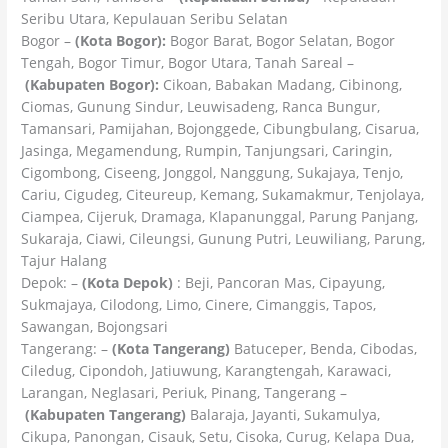
Seribu Utara, Kepulauan Seribu Selatan
Bogor –
(Kota Bogor):
Bogor Barat, Bogor Selatan, Bogor
Tengah, Bogor Timur, Bogor Utara, Tanah Sareal –
(Kabupaten Bogor):
Cikoan, Babakan Madang, Cibinong,
Ciomas, Gunung Sindur, Leuwisadeng, Ranca Bungur,
Tamansari, Pamijahan, Bojonggede, Cibungbulang, Cisarua,
Jasinga, Megamendung, Rumpin, Tanjungsari, Caringin,
Cigombong, Ciseeng, Jonggol, Nanggung, Sukajaya, Tenjo,
Cariu, Cigudeg, Citeureup, Kemang, Sukamakmur, Tenjolaya,
Ciampea, Cijeruk, Dramaga, Klapanunggal, Parung Panjang,
Sukaraja, Ciawi, Cileungsi, Gunung Putri, Leuwiliang, Parung,
Tajur Halang
Depok: –
(Kota Depok)
: Beji, Pancoran Mas, Cipayung,
Sukmajaya, Cilodong, Limo, Cinere, Cimanggis, Tapos,
Sawangan, Bojongsari
Tangerang: –
(Kota Tangerang)
Batuceper, Benda, Cibodas,
Ciledug, Cipondoh, Jatiuwung, Karangtengah, Karawaci,
Larangan, Neglasari, Periuk, Pinang, Tangerang –
(Kabupaten Tangerang)
Balaraja, Jayanti, Sukamulya,
Cikupa, Panongan, Cisauk, Setu, Cisoka, Curug, Kelapa Dua,