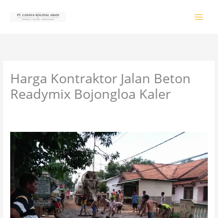
Lewati
ke
konten
Harga Kontraktor Jalan Beton
Readymix Bojongloa Kaler
Tinggalkan Komentar
/
PRODUK & JASA
/ Oleh
colossalgrup18@gmail.com