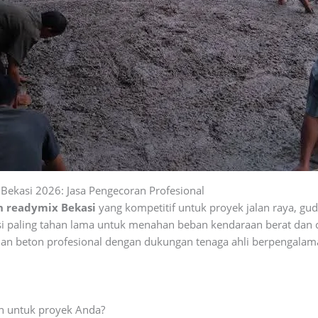
Bekasi 2026: Jasa Pengecoran Profesional
n readymix Bekasi
yang kompetitif untuk proyek jalan raya, guda
ksi paling tahan lama untuk menahan beban kendaraan berat dan
an beton profesional dengan dukungan tenaga ahli berpengalam
n untuk proyek Anda?