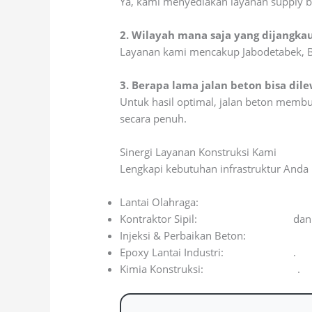
Ya, kami menyediakan layanan supply be
2. Wilayah mana saja yang dijangka
Layanan kami mencakup Jabodetabek, Ba
3. Berapa lama jalan beton bisa dil
Untuk hasil optimal, jalan beton memb
secara penuh.
Sinergi Layanan Konstruksi Kami
Lengkapi kebutuhan infrastruktur Anda m
Lantai Olahraga:
Kolosal Lapangan Olah
Kontraktor Sipil:
Citra Kolosal Abadi
da
Injeksi & Perbaikan Beton:
Kolosal Injek
Epoxy Lantai Industri:
Kolosal Epoxy
.
Kimia Konstruksi:
Colossal Chemicals
.