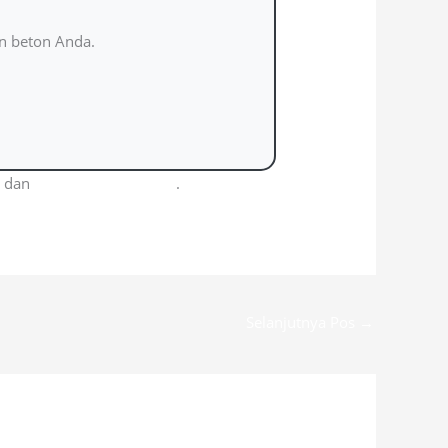
an beton Anda.
, dan
Harga Kanopi Bekasi
.
Selanjutnya Pos
→