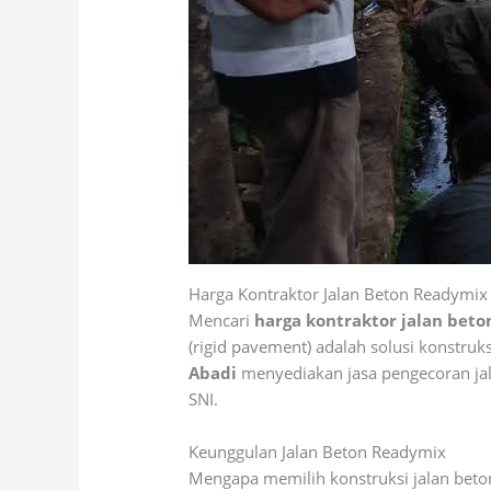
Harga Kontraktor Jalan Beton Readymix 
Mencari
harga kontraktor jalan beto
(rigid pavement) adalah solusi konstru
Abadi
menyediakan jasa pengecoran jal
SNI.
Keunggulan Jalan Beton Readymix
Mengapa memilih konstruksi jalan beto