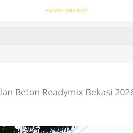
+62 822-1086-3517
alan Beton Readymix Bekasi 202
/ Oleh
colossalgrup18@gmail.com