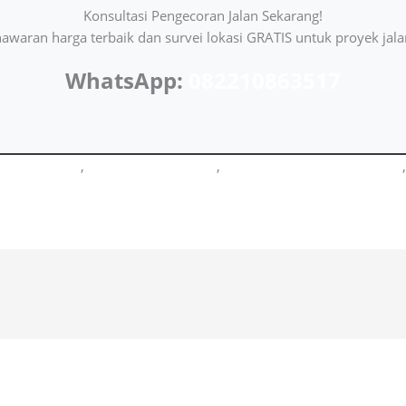
Konsultasi Pengecoran Jalan Sekarang!
waran harga terbaik dan survei lokasi GRATIS untuk proyek jal
WhatsApp:
082210863517
Hotmix Bekasi
,
Jasa Cut N Fill Bekasi
,
Konstruksi Baja Berat Bekasi