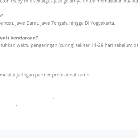
ton ready mix sekaligus jasa gelarnya untuk memastikan kualita
u?
nten, Jawa Barat, Jawa Tengah, hingga DI Yogyakarta.
ewati kendaraan?
utuhkan waktu pengeringan (curing) sekitar 14-28 hari sebelum
elalui jaringan partner profesional kami:
raga
.
n
CV Cahaya Cipta Mandiri
.
si Beton
.