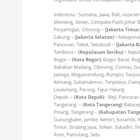
Indonesia : Sumatra, Jawa, Bali, nusa te
Menteng, Senen, Cempaka Putih,Johar 
Penjaringan, Cilincing –
(Jakarta Timur
Cakung –
(Jakarta Selatan)
• Kebayoran
Pancoran, Tebet, Setiabudi –
(Jakarta B
Tambora –
(Kepulauan Seribu)
• Kepul
Bogor –
(Kota Bogor):
Bogor Barat, Bog
Babakan Madang, Cibinong, Ciomas, Gun
Jasinga, Megamendung, Rumpin, Tanjungs
Kemang, Sukamakmur, Tenjolaya, Ciampea
Leuwiliang, Parung, Tajur Halang
Depok: –
(Kota Depok)
: Beji, Pancora
Tangerang: –
(Kota Tangerang)
Batucep
Pinang, Tangerang –
(Kabupaten Tang
Gunungkaler, Jambe, Kemiri, Kosambi, K
Timur, Sindang Jaya, Solear, Sukadiri, T
Aren, Pamulang, Setu