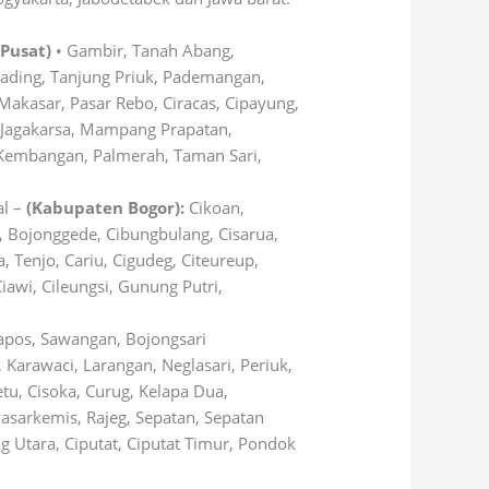
 Pusat)
• Gambir, Tanah Abang,
Gading, Tanjung Priuk, Pademangan,
Makasar, Pasar Rebo, Ciracas, Cipayung,
 Jagakarsa, Mampang Prapatan,
 Kembangan, Palmerah, Taman Sari,
al –
(Kabupaten Bogor):
Cikoan,
 Bojonggede, Cibungbulang, Cisarua,
 Tenjo, Cariu, Cigudeg, Citeureup,
awi, Cileungsi, Gunung Putri,
Tapos, Sawangan, Bojongsari
Karawaci, Larangan, Neglasari, Periuk,
etu, Cisoka, Curug, Kelapa Dua,
asarkemis, Rajeg, Sepatan, Sepatan
 Utara, Ciputat, Ciputat Timur, Pondok