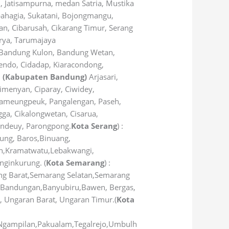
h, Jatisampurna, medan Satria, Mustika
bahagia, Sukatani, Bojongmangu,
n, Cibarusah, Cikarang Timur, Serang
arya, Tarumajaya
, Bandung Kulon, Bandung Wetan,
cendo, Cidadap, Kiaracondong,
–
(Kabupaten Bandung)
Arjasari,
imenyan, Ciparay, Ciwidey,
 Pameungpeuk, Pangalengan, Paseh,
gga, Cikalongwetan, Cisarua,
eundeuy, Parongpong.
Kota Serang
) :
dung, Baros,Binuang,
lan,Kramatwatu,Lebakwangi,
nginkurung. (
Kota Semarang
) :
g Barat,Semarang Selatan,Semarang
,Bandungan,Banyubiru,Bawen, Bergas,
, Ungaran Barat, Ungaran Timur.(
Kota
Ngampilan,Pakualam,Tegalrejo,Umbulh