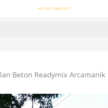
+62 822-1086-3517
alan Beton Readymix Arcamanik
/ Oleh
colossalgrup18@gmail.com