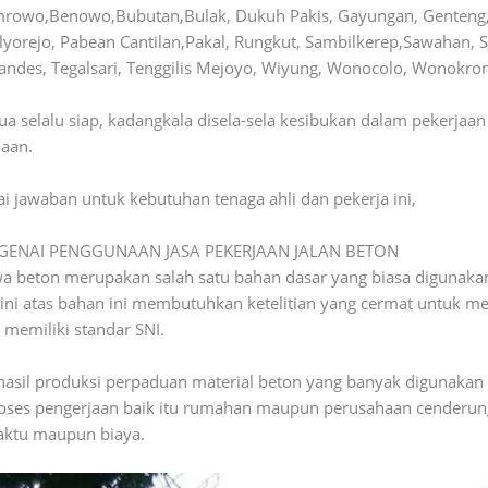
emrowo,Benowo,Bubutan,Bulak, Dukuh Pakis, Gayungan, Genteng
ulyorejo, Pabean Cantilan,Pakal, Rungkut, Sambilkerep,Sawahan,
andes, Tegalsari, Tenggilis Mejoyo, Wiyung, Wonocolo, Wonokro
ua selalu siap, kadangkala disela-sela kesibukan dalam pekerjaa
naan.
gai jawaban untuk kebutuhan tenaga ahli dan pekerja ini,
GENAI PENGGUNAAN JASA PEKERJAAN JALAN BETON
 beton merupakan salah satu bahan dasar yang biasa digunakan
ni atas bahan ini membutuhkan ketelitian yang cermat untuk me
 memiliki standar SNI.
 hasil produksi perpaduan material beton yang banyak digunakan
proses pengerjaan baik itu rumahan maupun perusahaan cenderu
waktu maupun biaya.