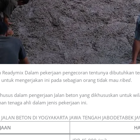
n Readymix Dalam pekerjaan pengecoran tentunya dibutuhkan ten
, untuk mengerjakan ini pada sebagian orang tidak mau
ribed
.
a khusus dalam pengerjaan Jalan beton yang dikhususkan untuk wi
an tenaga ahli dalam jenis pekerjaan ini.
 JALAN BETON DI YOGYAKARTA JAWA TENGAH JABODETABEK J
RJAAN
HA