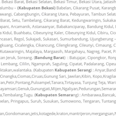
Bekasi Barat, Bekasi Selatan, Bekasi Timur, Bekasi Utara, Jatiasi
walumbu –
(Kabupaten Bekasi)
Babelan, Cikarang Pusat, Karang
wangi, Cabangbungin, Cikarang Utara, Pebayuran, Tambun Selata
 Barat, Setu, Tambelang, Cikarang Barat, Kedungwaringin, Sukak
apani, Arcamanik, Astanaanyar, Babakanciparay, Bandung Kidul
 Kidul, Buahbatu, Cibeunying Kaler, Cibeunying Kidul, Cibiru, Ci
ncasari, Regol, Sukajadi, Sukasari, Sumurbandung, Ujungberung 
kuang, Cicalengka, Cikancung, Cilengkrang, Cileunyi, Cimaung, C
, Kutawaringin, Majalaya, Margaasih, Margahayu, Nagreg, Pacet,
an Jeruk, Soreang. (
Bandung Barat
) : Batujajar, Cipongkor, Ron
Lembang, Cililin, Ngamprah, Saguling, Cipatat, Padalarang, Cip
taktakan,walantaka. (Kabupaten
Kabupaten Serang
) : Anyar,Ban
,Cinangka,Ciomas,Ciruas,Gunung Sari, Jawilan,Kibin, Kopo,Kragi
,Petir,Pontang,Puloampel,Tanara,Tirtayasa, Tunjung Teja, Wari
ayamsari,Genuk,Gunungjati,Mijen,Ngaliyan,Pedurungan,Semaran
,Tembalang,Tugu. (
Kabupaten Semara
ng) : Ambarawa,Bancak
abelan, Pringapus, Suruh, Susukan, Sumowono, Tengaran, Tuntang
,Gondomanan,jetis,kotagede,kraton,mantrijeron,mergangsan,