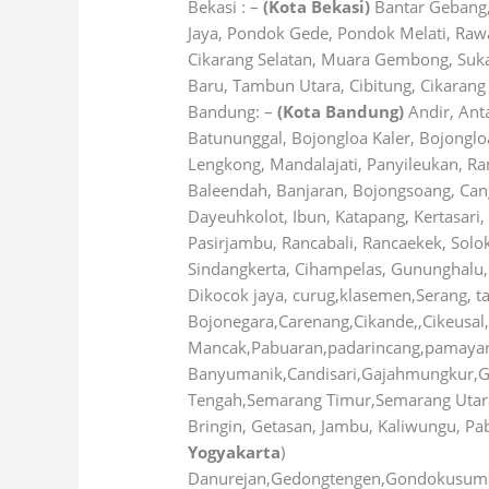
Bekasi : –
(Kota Bekasi)
Bantar Gebang, 
Jaya, Pondok Gede, Pondok Melati, Ra
Cikarang Selatan, Muara Gembong, Suka
Baru, Tambun Utara, Cibitung, Cikarang
Bandung: –
(Kota Bandung)
Andir, Ant
Batununggal, Bojongloa Kaler, Bojongloa
Lengkong, Mandalajati, Panyileukan, Ra
Baleendah, Banjaran, Bojongsoang, Cang
Dayeuhkolot, Ibun, Katapang, Kertasari
Pasirjambu, Rancabali, Rancaekek, Solok
Sindangkerta, Cihampelas, Gununghalu, 
Dikocok jaya, curug,klasemen,Serang, 
Bojonegara,Carenang,Cikande,,Cikeusal
Mancak,Pabuaran,padarincang,pamayaran
Banyumanik,Candisari,Gajahmungkur,G
Tengah,Semarang Timur,Semarang Utara
Bringin, Getasan, Jambu, Kaliwungu, P
Yogyakarta
)
Danurejan,Gedongtengen,Gondokusuman