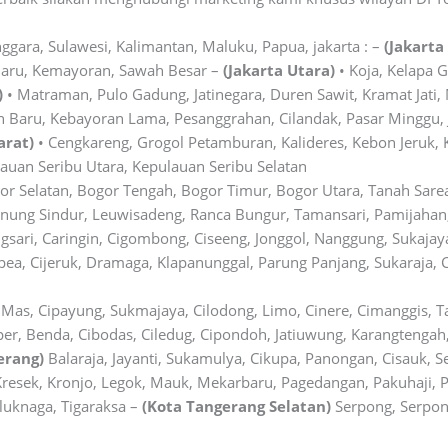
nggara, Sulawesi, Kalimantan, Maluku, Papua, jakarta : –
(Jakarta
Baru, Kemayoran, Sawah Besar –
(Jakarta Utara)
• Koja, Kelapa 
)
• Matraman, Pulo Gadung, Jatinegara, Duren Sawit, Kramat Jati, 
 Baru, Kebayoran Lama, Pesanggrahan, Cilandak, Pasar Minggu,
arat)
• Cengkareng, Grogol Petamburan, Kalideres, Kebon Jeruk,
auan Seribu Utara, Kepulauan Seribu Selatan
or Selatan, Bogor Tengah, Bogor Timur, Bogor Utara, Tanah Sare
ung Sindur, Leuwisadeng, Ranca Bungur, Tamansari, Pamijahan,
ari, Caringin, Cigombong, Ciseeng, Jonggol, Nanggung, Sukajaya,
, Cijeruk, Dramaga, Klapanunggal, Parung Panjang, Sukaraja, Ci
n Mas, Cipayung, Sukmajaya, Cilodong, Limo, Cinere, Cimanggis, 
er, Benda, Cibodas, Ciledug, Cipondoh, Jatiuwung, Karangtengah, 
erang)
Balaraja, Jayanti, Sukamulya, Cikupa, Panongan, Cisauk, S
resek, Kronjo, Legok, Mauk, Mekarbaru, Pagedangan, Pakuhaji, P
eluknaga, Tigaraksa –
(Kota Tangerang Selatan)
Serpong, Serpong