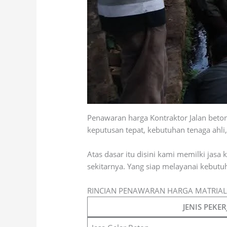
Penawaran harga Kontraktor Jalan beto
keputusan tepat, kebutuhan tenaga ahli
Atas dasar itu disini kami memilki jas
sekitarnya. Yang siap melayanai kebutuh
RINCIAN PENAWARAN HARGA MATRIAL
JENIS PEKE