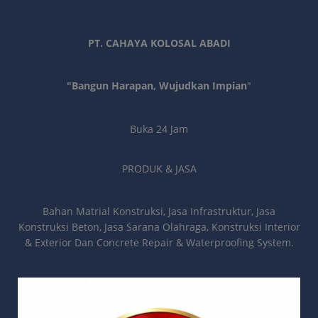
PT. CAHAYA KOLOSAL ABADI
"Bangun Harapan, Wujudkan Impian
"
Buka 24 Jam
PRODUK & JASA
Bahan Matrial Konstruksi, Jasa Infrastruktur, Jasa
Konstruksi Beton, Jasa Sarana Olahraga, Konstruksi Interior
& Exterior Dan Concrete Repair & Waterproofing System.