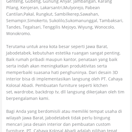
Genteng, Gubeng, Gunung Anyar, Jambangan, Karang
Pilang, Kenjeran, Lakarsantri,Mulyorejo, Pabean
Cantilan,Pakal, Rungkut, Sambilkerep,Sawahan,
Semampir,Simokerto, Sukolilo,Sukomanunggal, Tambaksari,
Tandes, Tegalsari, Tenggilis Mejoyo, Wiyung, Wonocolo,
Wonokromo.
Terutama untuk area kota besar seperti Jawa Barat,
Jabodetabek, kebutuhan estetika ruangan sangat penting.
Baik rumah pribadi maupun kantor, penataan yang baik
serta indah akan meningkatkan produktivitas serta
memperbaiki suasana hati penghuninya. Dari desain 3D
interior bisa di implementasikan langsung oleh PT. Cahaya
Kolosal Abadi. Pembuatan furniture seperti kitchen
set, wardrobe, backdrop tv, dll langsung dikerjakan oleh tim
berpengalaman kami.
Bagi Anda yang berdomisili atau memiliki tempat usaha di
wilayah Jawa Barat, Jabodetabek tidak perlu bingung
mencari jasa desain interior dan pembuatan custom
furniture. PT. Cahaya Kolosal Abadi adalah pilihan tepat