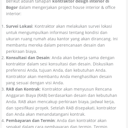
Berikut adalah tahapan
kontraktor design interior di
Bogor
dalam mengerjakan project house interior & office
interior:
Survei Lokasi
: Kontraktor akan melakukan survei lokasi
untuk mengumpulkan informasi tentang kondisi dan
ukuran ruang rumah atau kantor yang akan dirancang. Ini
membantu mereka dalam perencanaan desain dan
perkiraan biaya.
Konsultasi dan Desain
: Anda akan bekerja sama dengan
kontraktor dalam sesi konsultasi dan desain. Diskusikan
preferensi Anda, tujuan Anda, dan kebutuhan Anda.
Kontraktor akan membantu Anda menghasilkan desain
yang sesuai dengan visi Anda.
RAB dan Kontrak
: Kontraktor akan menyusun Rencana
Anggaran Biaya (RAB) berdasarkan desain dan kebutuhan
Anda. RAB akan mencakup perkiraan biaya, jadwal kerja,
dan spesifikasi proyek. Setelah RAB disepakati, kontraktor
dan Anda akan menandatangani kontrak.
Pembayaran dan Termin
: Anda dan kontraktor akan
sepakat dalam cara pembayaran dan termin. Termin