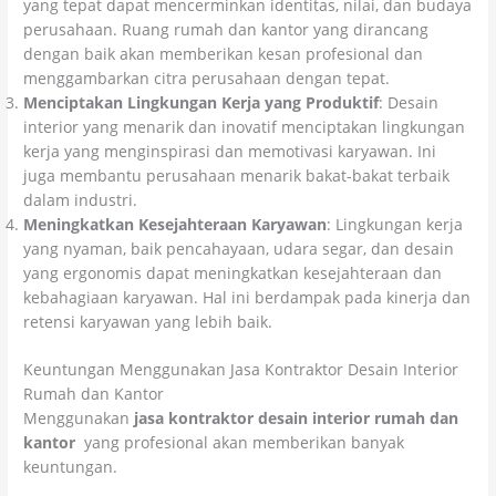
yang tepat dapat mencerminkan identitas, nilai, dan budaya
perusahaan. Ruang rumah dan kantor yang dirancang
dengan baik akan memberikan kesan profesional dan
menggambarkan citra perusahaan dengan tepat.
Menciptakan Lingkungan Kerja yang Produktif
: Desain
interior yang menarik dan inovatif menciptakan lingkungan
kerja yang menginspirasi dan memotivasi karyawan. Ini
juga membantu perusahaan menarik bakat-bakat terbaik
dalam industri.
Meningkatkan Kesejahteraan Karyawan
: Lingkungan kerja
yang nyaman, baik pencahayaan, udara segar, dan desain
yang ergonomis dapat meningkatkan kesejahteraan dan
kebahagiaan karyawan. Hal ini berdampak pada kinerja dan
retensi karyawan yang lebih baik.
Keuntungan Menggunakan Jasa Kontraktor Desain Interior
Rumah dan Kantor
Menggunakan
jasa kontraktor desain interior rumah dan
kantor
yang profesional akan memberikan banyak
keuntungan.