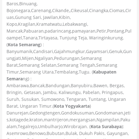
Baros,Binuang,
Bojonegara,Carenang,Cikande,,Cikeusal,Cinangka,Ciomas,Cir
uas,Gunung Sari, Jawilan,Kibin,
Kopo,Kragilan,Kramatwatu,Lebakwangi,
Mancak,Pabuaran,padarincang,pamayaran,Petir,Pontang,Pul
oampel,Tanara,Tirtayasa, Tunjung Teja, Waringinkurung.
(
Kota Semarang
) :
Banyumanik,Candisari,Gajahmungkur,Gayamsari,Genuk,Gun
ungjati,Mijen,Ngaliyan,Pedurungan,Semarang
Barat,Semarang Selatan,Semarang Tengah,Semarang
Timur,Semarang Utara,Tembalang,Tugu. (
Kabupaten
Semara
ng) :
Ambarawa,Bancak,Bandungan,Banyubiru,Bawen, Bergas,
Bringin, Getasan, Jambu, Kaliwungu, Pabelan, Pringapus,
Suruh, Susukan, Sumowono, Tengaran, Tuntang, Ungaran
Barat, Ungaran Timur.(
Kota Yogyakarta
)
Danurejan,Gedongtengen,Gondokusuman,Gondomanan,jeti
s,kotagede,kraton,mantrijeron,mergangsan,Ngampilan,Paku
alam,Tegalrejo,Umbulharjo,Wirobrajan. (
Kota Surabaya
):
Asemrowo,Benowo,Bubutan,Bulak, Dukuh Pakis, Gayungan,