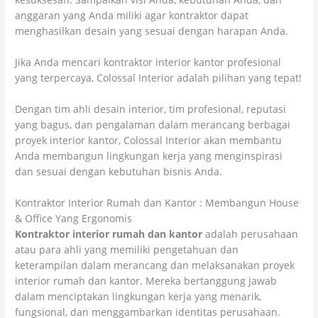
anggaran yang Anda miliki agar kontraktor dapat
menghasilkan desain yang sesuai dengan harapan Anda.
Jika Anda mencari kontraktor interior kantor profesional
yang terpercaya, Colossal Interior adalah pilihan yang tepat!
Dengan tim ahli desain interior, tim profesional, reputasi
yang bagus, dan pengalaman dalam merancang berbagai
proyek interior kantor, Colossal Interior akan membantu
Anda membangun lingkungan kerja yang menginspirasi
dan sesuai dengan kebutuhan bisnis Anda.
Kontraktor Interior Rumah dan Kantor : Membangun House
& Office Yang Ergonomis
Kontraktor interior rumah dan kantor
adalah perusahaan
atau para ahli yang memiliki pengetahuan dan
keterampilan dalam merancang dan melaksanakan proyek
interior rumah dan kantor. Mereka bertanggung jawab
dalam menciptakan lingkungan kerja yang menarik,
fungsional, dan menggambarkan identitas perusahaan.