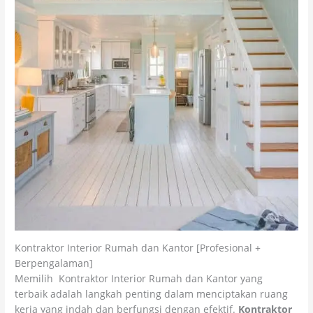
Kontraktor Interior Rumah dan Kantor [Profesional +
Berpengalaman]
Memilih Kontraktor Interior Rumah dan Kantor yang
terbaik adalah langkah penting dalam menciptakan ruang
kerja yang indah dan berfungsi dengan efektif.
Kontraktor