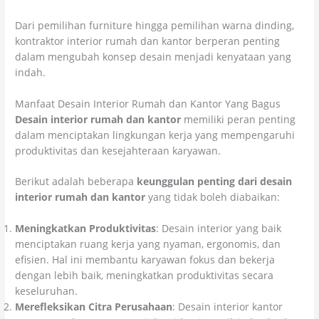
Dari pemilihan furniture hingga pemilihan warna dinding,
kontraktor interior rumah dan kantor berperan penting
dalam mengubah konsep desain menjadi kenyataan yang
indah.
Manfaat Desain Interior Rumah dan Kantor Yang Bagus
Desain interior rumah dan kantor
memiliki peran penting
dalam menciptakan lingkungan kerja yang mempengaruhi
produktivitas dan kesejahteraan karyawan.
Berikut adalah beberapa
keunggulan penting dari desain
interior rumah dan kantor
yang tidak boleh diabaikan:
Meningkatkan Produktivitas
: Desain interior yang baik
menciptakan ruang kerja yang nyaman, ergonomis, dan
efisien. Hal ini membantu karyawan fokus dan bekerja
dengan lebih baik, meningkatkan produktivitas secara
keseluruhan.
Merefleksikan Citra Perusahaan
: Desain interior kantor