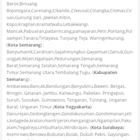
Baros,Binuang,
Bojonegara,Carenang,Cikande,,Cikeusal,Cinangka,Ciomas,Cir
uas,Gunung Sari, Jawilan,Kibin,
Kopo,Kragilan,Kramatwatu,Lebakwangi,
Mancak,Pabuaran,padarincang,pamayaran,Petir,Pontang,Pul
oampel,Tanara,Tirtayasa, Tunjung Teja, Waringinkurung.
(
Kota Semarang
) :
Banyumanik,Candisari,Gajahmungkur,Gayamsari,Genuk,Gun
ungjati,Mijen,Ngaliyan,Pedurungan,Semarang
Barat,Semarang Selatan,Semarang Tengah,Semarang
Timur,Semarang Utara,Tembalang,Tugu. (
Kabupaten
Semara
ng) :
Ambarawa,Bancak,Bandungan,Banyubiru,Bawen, Bergas,
Bringin, Getasan, Jambu, Kaliwungu, Pabelan, Pringapus,
Suruh, Susukan, Sumowono, Tengaran, Tuntang, Ungaran
Barat, Ungaran Timur.(
Kota Yogyakarta
)
Danurejan,Gedongtengen,Gondokusuman,Gondomanan,jeti
s,kotagede,kraton,mantrijeron,mergangsan,Ngampilan,Paku
alam,Tegalrejo,Umbulharjo,Wirobrajan. (
Kota Surabaya
):
Asemrowo,Benowo,Bubutan,Bulak, Dukuh Pakis, Gayungan,