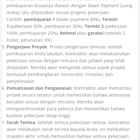
pembayaran biasanya diawali dengan Down Payment (uang
muka), lalu dilanjutkan sesuai progres pekerjaan.
Contoh:
pembayaran 1
(down payment 40%),
Termin
1
(pekerjaan 50%, pembayaran 30%),
Termin 2
(pekerjaan
100%, pembayaran 25%),
Retensi
atau
garansi
(setelah 2
bulan, pelunasan 5%)
Pengerjaan Proyek
: Proses pengerjaan dimulai setelah
pembayaran Anda lakukan. Kontraktor akan melaksanakan
pekerjaan sesuai dengan rencana dan jadwal yang telah
disepakati. Mereka akan mengelola semua aspek proyek,
termasuk pembongkaran, konstruksi, instalasi, dan
penyelesaian.
Pemantauan dan Pengawasan
: Kontraktor akan memantau
proyek secara teratur untuk memastikan bahwa semuanya
berjalan sesuai dengan rencana. Mereka akan
mengoordinasikan para pekerja dan memastikan bahwa
kualitas pekerjaan tetap tinggi.
Serah Terima
: Setelah semua pekerjaan selesai, kontraktor
akan melakukan serah terima kepada Anda. Ini melibatkan
inspeksi akhir untuk memastikan bahwa semua pekerjaan