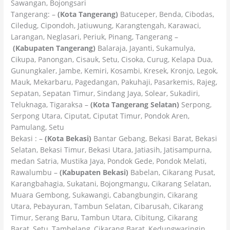
Sawangan, Bojongsari
Tangerang: –
(Kota Tangerang)
Batuceper, Benda, Cibodas,
Ciledug, Cipondoh, Jatiuwung, Karangtengah, Karawaci,
Larangan, Neglasari, Periuk, Pinang, Tangerang –
(Kabupaten Tangerang)
Balaraja, Jayanti, Sukamulya,
Cikupa, Panongan, Cisauk, Setu, Cisoka, Curug, Kelapa Dua,
Gunungkaler, Jambe, Kemiri, Kosambi, Kresek, Kronjo, Legok,
Mauk, Mekarbaru, Pagedangan, Pakuhaji, Pasarkemis, Rajeg,
Sepatan, Sepatan Timur, Sindang Jaya, Solear, Sukadiri,
Teluknaga, Tigaraksa –
(Kota Tangerang Selatan)
Serpong,
Serpong Utara, Ciputat, Ciputat Timur, Pondok Aren,
Pamulang, Setu
Bekasi : –
(Kota Bekasi)
Bantar Gebang, Bekasi Barat, Bekasi
Selatan, Bekasi Timur, Bekasi Utara, Jatiasih, Jatisampurna,
medan Satria, Mustika Jaya, Pondok Gede, Pondok Melati,
Rawalumbu –
(Kabupaten Bekasi)
Babelan, Cikarang Pusat,
Karangbahagia, Sukatani, Bojongmangu, Cikarang Selatan,
Muara Gembong, Sukawangi, Cabangbungin, Cikarang
Utara, Pebayuran, Tambun Selatan, Cibarusah, Cikarang
Timur, Serang Baru, Tambun Utara, Cibitung, Cikarang
Barat, Setu, Tambelang, Cikarang Barat, Kedungwaringin,