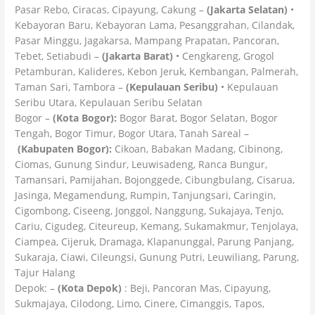
Pasar Rebo, Ciracas, Cipayung, Cakung –
(Jakarta Selatan)
•
Kebayoran Baru, Kebayoran Lama, Pesanggrahan, Cilandak,
Pasar Minggu, Jagakarsa, Mampang Prapatan, Pancoran,
Tebet, Setiabudi –
(Jakarta Barat)
• Cengkareng, Grogol
Petamburan, Kalideres, Kebon Jeruk, Kembangan, Palmerah,
Taman Sari, Tambora –
(Kepulauan Seribu)
• Kepulauan
Seribu Utara, Kepulauan Seribu Selatan
Bogor –
(Kota Bogor):
Bogor Barat, Bogor Selatan, Bogor
Tengah, Bogor Timur, Bogor Utara, Tanah Sareal –
(Kabupaten Bogor):
Cikoan, Babakan Madang, Cibinong,
Ciomas, Gunung Sindur, Leuwisadeng, Ranca Bungur,
Tamansari, Pamijahan, Bojonggede, Cibungbulang, Cisarua,
Jasinga, Megamendung, Rumpin, Tanjungsari, Caringin,
Cigombong, Ciseeng, Jonggol, Nanggung, Sukajaya, Tenjo,
Cariu, Cigudeg, Citeureup, Kemang, Sukamakmur, Tenjolaya,
Ciampea, Cijeruk, Dramaga, Klapanunggal, Parung Panjang,
Sukaraja, Ciawi, Cileungsi, Gunung Putri, Leuwiliang, Parung,
Tajur Halang
Depok: –
(Kota Depok)
: Beji, Pancoran Mas, Cipayung,
Sukmajaya, Cilodong, Limo, Cinere, Cimanggis, Tapos,