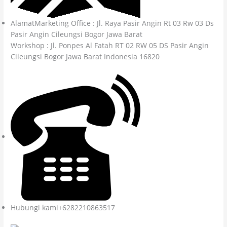
AlamatMarketing Office : Jl. Raya Pasir Angin Rt 03 Rw 03 Ds
Pasir Angin Cileungsi Bogor Jawa Barat
Workshop : Jl. Ponpes Al Fatah RT 02 RW 05 DS Pasir Angin
Cileungsi Bogor Jawa Barat Indonesia 16820
Hubungi kami+6282210863517