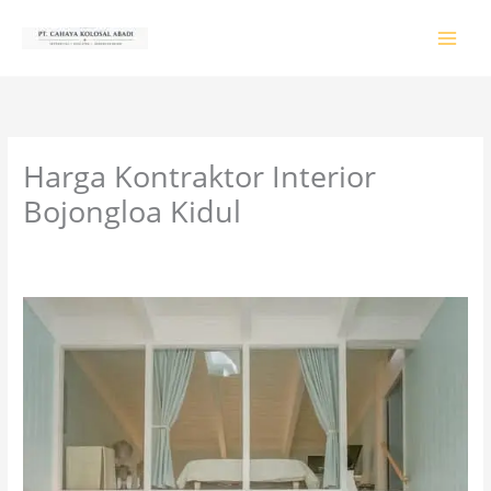
Lewati
ke
konten
Harga Kontraktor Interior
Bojongloa Kidul
Tinggalkan Komentar
/
PRODUK & JASA
/ Oleh
colossalgrup18@gmail.com