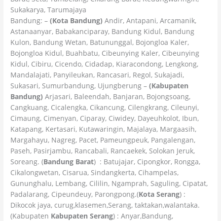
Sukakarya, Tarumajaya
Bandung: –
(Kota Bandung)
Andir, Antapani, Arcamanik,
Astanaanyar, Babakanciparay, Bandung Kidul, Bandung
Kulon, Bandung Wetan, Batununggal, Bojongloa Kaler,
Bojongloa Kidul, Buahbatu, Cibeunying Kaler, Cibeunying
Kidul, Cibiru, Cicendo, Cidadap, Kiaracondong, Lengkong,
Mandalajati, Panyileukan, Rancasari, Regol, Sukajadi,
Sukasari, Sumurbandung, Ujungberung –
(Kabupaten
Bandung)
Arjasari, Baleendah, Banjaran, Bojongsoang,
Cangkuang, Cicalengka, Cikancung, Cilengkrang, Cileunyi,
Cimaung, Cimenyan, Ciparay, Ciwidey, Dayeuhkolot, Ibun,
Katapang, Kertasari, Kutawaringin, Majalaya, Margaasih,
Margahayu, Nagreg, Pacet, Pameungpeuk, Pangalengan,
Paseh, Pasirjambu, Rancabali, Rancaekek, Solokan Jeruk,
Soreang. (
Bandung Barat
) : Batujajar, Cipongkor, Rongga,
Cikalongwetan, Cisarua, Sindangkerta, Cihampelas,
Gununghalu, Lembang, Cililin, Ngamprah, Saguling, Cipatat,
Padalarang, Cipeundeuy, Parongpong.(
Kota Serang
) :
Dikocok jaya, curug,klasemen,Serang, taktakan,walantaka.
(Kabupaten
Kabupaten Serang
) : Anyar,Bandung,