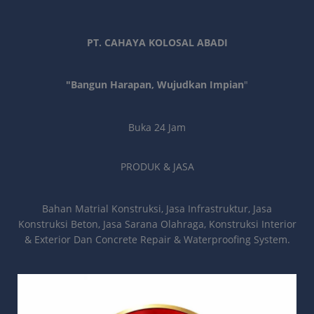
PT. CAHAYA KOLOSAL ABADI
"Bangun Harapan, Wujudkan Impian
"
Buka 24 Jam
PRODUK & JASA
Bahan Matrial Konstruksi, Jasa Infrastruktur, Jasa
Konstruksi Beton, Jasa Sarana Olahraga, Konstruksi Interior
& Exterior Dan Concrete Repair & Waterproofing System.