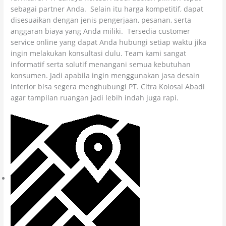
sebagai partner Anda. Selain itu harga kompetitif, dapat
disesuaikan dengan jenis pengerjaan, pesanan, serta
anggaran biaya yang Anda miliki. Tersedia customer
service online yang dapat Anda hubungi setiap waktu jika
ingin melakukan konsultasi dulu. Team kami sangat
informatif serta solutif menangani semua kebutuhan
konsumen. Jadi apabila ingin menggunakan jasa desain
interior bisa segera menghubungi PT. Citra Kolosal Abadi
agar tampilan ruangan jadi lebih indah juga rapi.