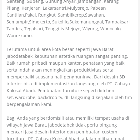
Genteng, Gubeng, Gunung Anyar, Jambangan, Karang
Pilang, Kenjeran, Lakarsantri,Mulyorejo, Pabean
Cantilan,Pakal, Rungkut, Sambilkerep,Sawahan,
Semampir,Simokerto, Sukolilo,Sukomanunggal, Tambaksari,
Tandes, Tegalsari, Tenggilis Mejoyo, Wiyung, Wonocolo,
Wonokromo.
Terutama untuk area kota besar seperti Jawa Barat,
Jabodetabek, kebutuhan estetika ruangan sangat penting.
Baik rumah pribadi maupun kantor, penataan yang baik
serta indah akan meningkatkan produktivitas serta
memperbaiki suasana hati penghuninya. Dari desain 3D
interior bisa di implementasikan langsung oleh PT. Cahaya
Kolosal Abadi. Pembuatan furniture seperti kitchen
set, wardrobe, backdrop tv, dll langsung dikerjakan oleh tim
berpengalaman kami.
Bagi Anda yang berdomisili atau memiliki tempat usaha di
wilayah Jawa Barat, Jabodetabek tidak perlu bingung
mencari jasa desain interior dan pembuatan custom
furniture. PT. Cahaya Kolosal Abadi adalah pilihan tepat