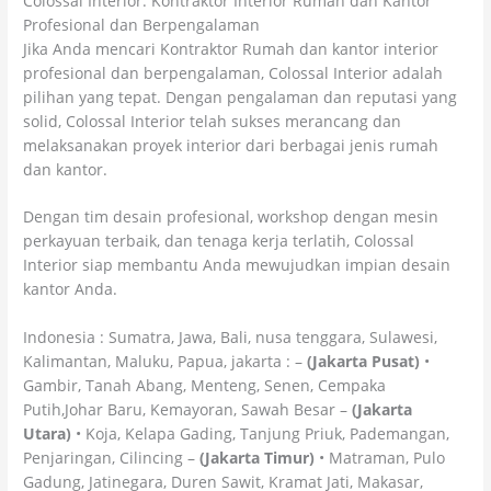
Colossal Interior: Kontraktor Interior Rumah dan Kantor
Profesional dan Berpengalaman
Jika Anda mencari Kontraktor Rumah dan kantor interior
profesional dan berpengalaman, Colossal Interior adalah
pilihan yang tepat. Dengan pengalaman dan reputasi yang
solid, Colossal Interior telah sukses merancang dan
melaksanakan proyek interior dari berbagai jenis rumah
dan kantor.
Dengan tim desain profesional, workshop dengan mesin
perkayuan terbaik, dan tenaga kerja terlatih, Colossal
Interior siap membantu Anda mewujudkan impian desain
kantor Anda.
Indonesia : Sumatra, Jawa, Bali, nusa tenggara, Sulawesi,
Kalimantan, Maluku, Papua, jakarta : –
(Jakarta Pusat)
•
Gambir, Tanah Abang, Menteng, Senen, Cempaka
Putih,Johar Baru, Kemayoran, Sawah Besar –
(Jakarta
Utara)
• Koja, Kelapa Gading, Tanjung Priuk, Pademangan,
Penjaringan, Cilincing –
(Jakarta Timur)
• Matraman, Pulo
Gadung, Jatinegara, Duren Sawit, Kramat Jati, Makasar,