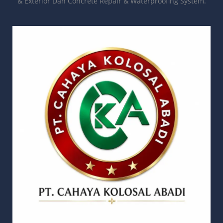
& Exterior Dan Concrete Repair & Waterproofing System.