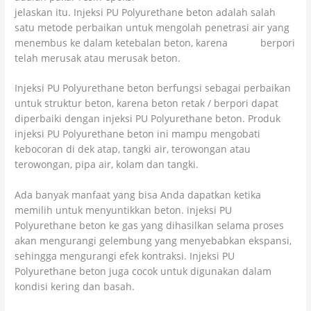
jelaskan itu. Injeksi PU Polyurethane beton adalah salah
satu metode perbaikan untuk mengolah penetrasi air yang
menembus ke dalam ketebalan beton, karena
beton
berpori
telah merusak atau merusak beton.
Injeksi PU Polyurethane beton berfungsi sebagai perbaikan
untuk struktur beton, karena beton retak / berpori dapat
diperbaiki dengan injeksi PU Polyurethane beton. Produk
injeksi PU Polyurethane beton ini mampu mengobati
kebocoran di dek atap, tangki air, terowongan atau
terowongan, pipa air, kolam dan tangki.
Ada banyak manfaat yang bisa Anda dapatkan ketika
memilih untuk menyuntikkan beton. injeksi PU
Polyurethane beton ke gas yang dihasilkan selama proses
akan mengurangi gelembung yang menyebabkan ekspansi,
sehingga mengurangi efek kontraksi. Injeksi PU
Polyurethane beton juga cocok untuk digunakan dalam
kondisi kering dan basah.