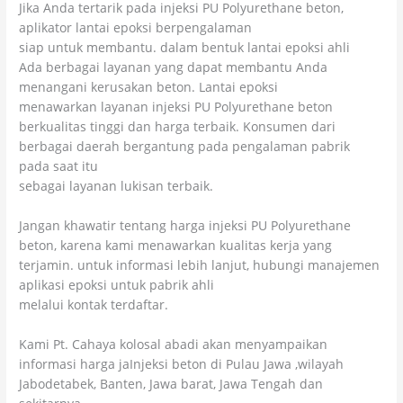
Jika Anda tertarik pada injeksi PU Polyurethane beton,
aplikator lantai epoksi berpengalaman
siap untuk membantu. dalam bentuk lantai epoksi ahli
Ada berbagai layanan yang dapat membantu Anda
menangani kerusakan beton. Lantai epoksi
menawarkan layanan injeksi PU Polyurethane beton
berkualitas tinggi dan harga terbaik. Konsumen dari
berbagai daerah bergantung pada pengalaman pabrik
pada saat itu
sebagai layanan lukisan terbaik.
Jangan khawatir tentang harga injeksi PU Polyurethane
beton, karena kami menawarkan kualitas kerja yang
terjamin. untuk informasi lebih lanjut, hubungi manajemen
aplikasi epoksi untuk pabrik ahli
melalui kontak terdaftar.
Kami Pt. Cahaya kolosal abadi akan menyampaikan
informasi harga jaInjeksi beton di Pulau Jawa ,wilayah
Jabodetabek, Banten, Jawa barat, Jawa Tengah dan