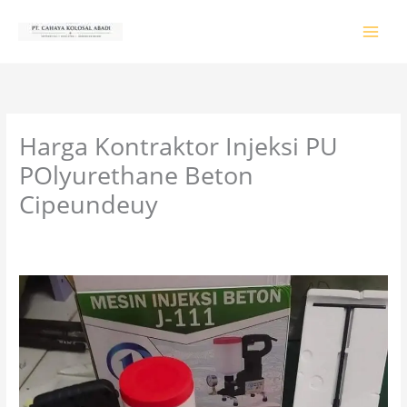
Lewati
ke
konten
Harga Kontraktor Injeksi PU
POlyurethane Beton
Cipeundeuy
Tinggalkan Komentar
/
PRODUK & JASA
/ Oleh
colossalgrup18@gmail.com