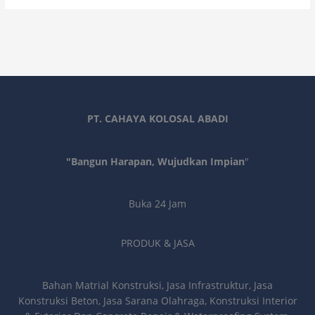
PT. CAHAYA KOLOSAL ABADI
"Bangun Harapan, Wujudkan Impian
"
Buka 24 Jam
PRODUK & JASA
Bahan Matrial Konstruksi, Jasa Infrastruktur, Jasa
Konstruksi Beton, Jasa Sarana Olahraga, Konstruksi Interior