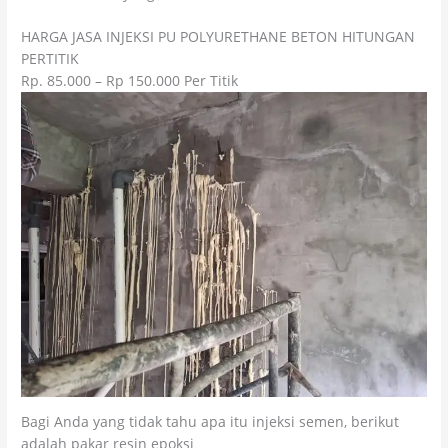
HARGA JASA INJEKSI PU POLYURETHANE BETON HITUNGAN
PERTITIK
Rp. 85.000 – Rp 150.000 Per Titik
Bagi Anda yang tidak tahu apa itu injeksi semen, berikut
adalah pakar resin epoksi