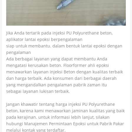
Jika Anda tertarik pada injeksi PU Polyurethane beton,
aplikator lantai epoksi berpengalaman
siap untuk membantu. dalam bentuk lantai epoksi dengan
pengalaman
Ada berbagai layanan yang dapat membantu Anda
mengatasi kerusakan beton. Floorformer ahli epoksi
menawarkan layanan injeksi Beton dengan kualitas terbaik
dan harga terbaik. Ada konsumen dari berbagai daerah
yang mengandalkan pengalaman pabrik zaman itu
sebagai layanan lukisan terbaik.
Jangan khawatir tentang harga injeksi PU Polyurethane
beton, karena kami menawarkan jaminan kualitas yang baik
pada kerajinan. untuk informasi lebih lanjut, silakan
hubungi Manajemen Permintaan Epoksi untuk Pabrik Pakar
melalui kontak yang terdaftar.