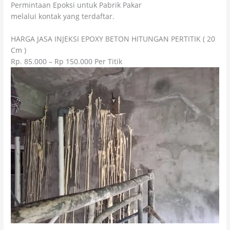
Permintaan Epoksi untuk Pabrik Pakar
melalui kontak yang terdaftar.
HARGA JASA INJEKSI EPOXY BETON HITUNGAN PERTITIK ( 20
Cm )
Rp. 85.000 – Rp 150.000 Per Titik