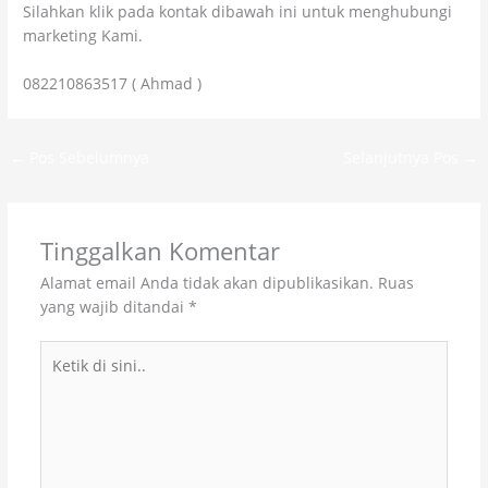
Silahkan klik pada kontak dibawah ini untuk menghubungi
marketing Kami.
082210863517 ( Ahmad )
←
Pos Sebelumnya
Selanjutnya Pos
→
Tinggalkan Komentar
Alamat email Anda tidak akan dipublikasikan.
Ruas
yang wajib ditandai
*
Ketik
di
sini..