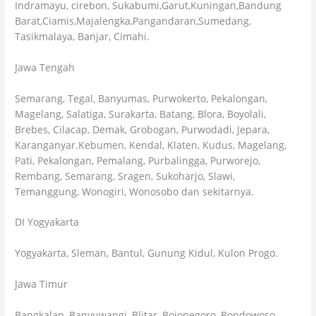
Indramayu, cirebon, Sukabumi,Garut,Kuningan,Bandung
Barat,Ciamis,Majalengka,Pangandaran,Sumedang,
Tasikmalaya, Banjar, Cimahi.
Jawa Tengah
Semarang, Tegal, Banyumas, Purwokerto, Pekalongan,
Magelang, Salatiga, Surakarta, Batang, Blora, Boyolali,
Brebes, Cilacap, Demak, Grobogan, Purwodadi, Jepara,
Karanganyar.Kebumen, Kendal, Klaten, Kudus, Magelang,
Pati, Pekalongan, Pemalang, Purbalingga, Purworejo,
Rembang, Semarang, Sragen, Sukoharjo, Slawi,
Temanggung, Wonogiri, Wonosobo dan sekitarnya.
DI Yogyakarta
Yogyakarta, Sleman, Bantul, Gunung Kidul, Kulon Progo.
Jawa Timur
Bangkalan, Banyuwangi, Blitar, Bojonegoro, Bondowoso,