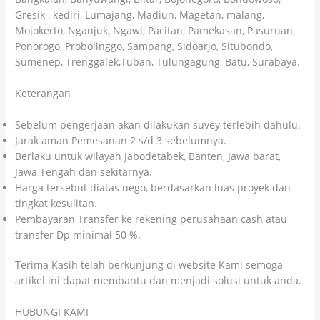
Gresik , kediri, Lumajang, Madiun, Magetan, malang,
Mojokerto, Nganjuk, Ngawi, Pacitan, Pamekasan, Pasuruan,
Ponorogo, Probolinggo, Sampang, Sidoarjo, Situbondo,
Sumenep, Trenggalek,Tuban, Tulungagung, Batu, Surabaya.
Keterangan
Sebelum pengerjaan akan dilakukan suvey terlebih dahulu.
Jarak aman Pemesanan 2 s/d 3 sebelumnya.
Berlaku untuk wilayah Jabodetabek, Banten, Jawa barat,
Jawa Tengah dan sekitarnya.
Harga tersebut diatas nego, berdasarkan luas proyek dan
tingkat kesulitan.
Pembayaran Transfer ke rekening perusahaan cash atau
transfer Dp minimal 50 %.
Terima Kasih telah berkunjung di website Kami semoga
artikel ini dapat membantu dan menjadi solusi untuk anda.
HUBUNGI KAMI