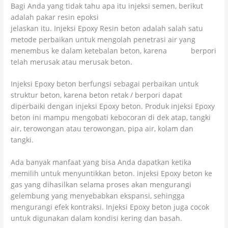
Bagi Anda yang tidak tahu apa itu injeksi semen, berikut
adalah pakar resin epoksi
jelaskan itu. Injeksi Epoxy Resin beton adalah salah satu
metode perbaikan untuk mengolah penetrasi air yang
menembus ke dalam ketebalan beton, karena
beton
berpori
telah merusak atau merusak beton.
Injeksi Epoxy beton berfungsi sebagai perbaikan untuk
struktur beton, karena beton retak / berpori dapat
diperbaiki dengan injeksi Epoxy beton. Produk injeksi Epoxy
beton ini mampu mengobati kebocoran di dek atap, tangki
air, terowongan atau terowongan, pipa air, kolam dan
tangki.
Ada banyak manfaat yang bisa Anda dapatkan ketika
memilih untuk menyuntikkan beton. injeksi Epoxy beton ke
gas yang dihasilkan selama proses akan mengurangi
gelembung yang menyebabkan ekspansi, sehingga
mengurangi efek kontraksi. Injeksi Epoxy beton juga cocok
untuk digunakan dalam kondisi kering dan basah.