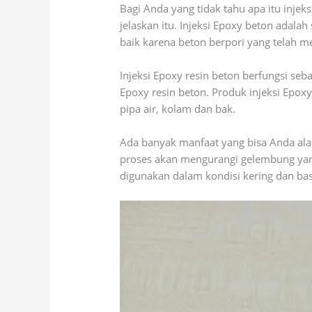
Bagi Anda yang tidak tahu apa itu injeks
jelaskan itu. Injeksi Epoxy beton adal
baik karena beton berpori yang telah m
Injeksi Epoxy resin beton berfungsi seb
Epoxy resin beton. Produk injeksi Epox
pipa air, kolam dan bak.
Ada banyak manfaat yang bisa Anda ala
proses akan mengurangi gelembung yang
digunakan dalam kondisi kering dan ba