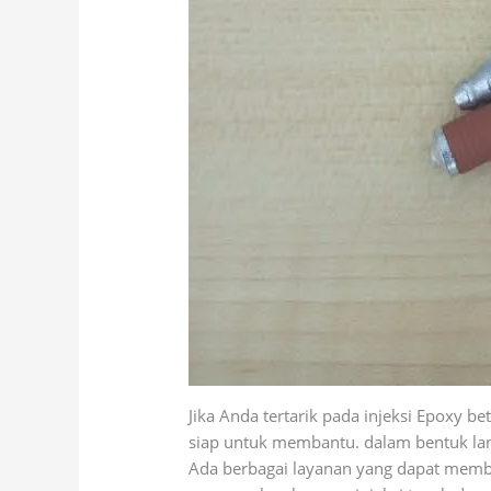
Jika Anda tertarik pada injeksi Epoxy b
siap untuk membantu. dalam bentuk la
Ada berbagai layanan yang dapat memba