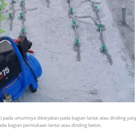
cm ) pada umumnya dikerjakan pada bagian lantai atau dinding yan
da bagian permukaan lantai atau dinding beton.