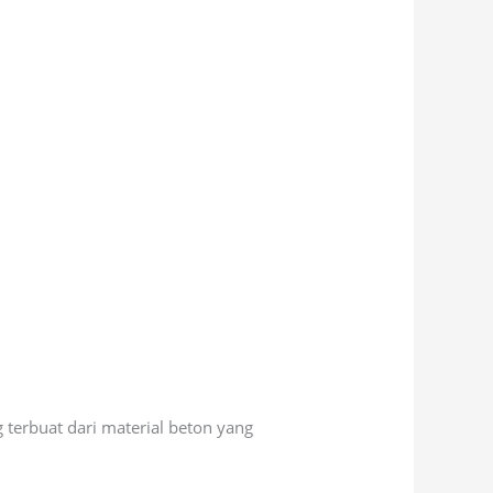
g terbuat dari material beton yang