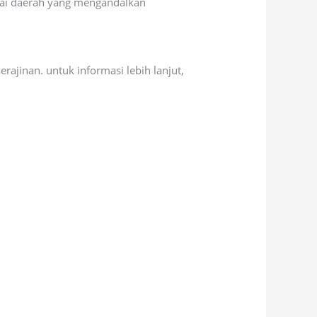
agai daerah yang mengandalkan
ajinan. untuk informasi lebih lanjut,