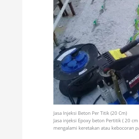
Jasa Injeksi Beton Per Titik (20 Cm)
Jasa injeksi Epoxy beton Pertitik ( 20 
mengalami keretakan atau kebocoran pa