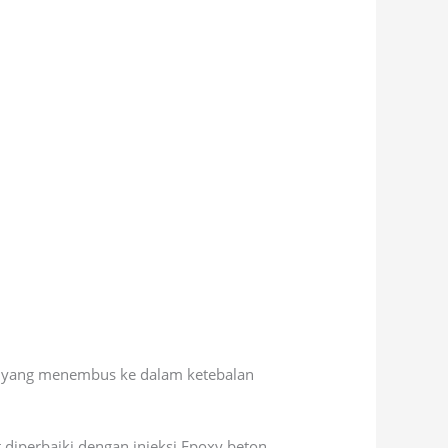
air yang menembus ke dalam ketebalan
 diperbaiki dengan injeksi Epoxy beton.