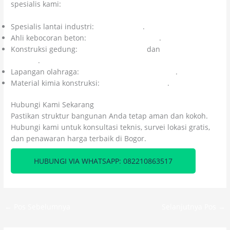
spesialis kami:
Spesialis lantai industri:
Kolosal Epoxy
.
Ahli kebocoran beton:
Kolosal Injeksi Beton
.
Konstruksi gedung:
Citra Kolosal Abadi
dan
CV Cahaya Cipta
Mandiri
.
Lapangan olahraga:
Kolosal Lapangan Olahraga
.
Material kimia konstruksi:
Colossal Chemicals
.
Hubungi Kami Sekarang
Pastikan struktur bangunan Anda tetap aman dan kokoh.
Hubungi kami untuk konsultasi teknis, survei lokasi gratis,
dan penawaran harga terbaik di Bogor.
HUBUNGI VIA WHATSAPP: 082210863517
←
Pos Sebelumnya
Selanjutnya Pos
→