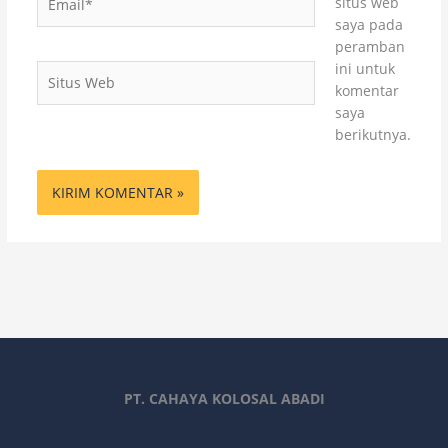
situs web
saya pada
peramban
ini untuk
Situs
komentar
Web
saya
berikutnya.
PT. CAHAYA KOLOSAL ABADI