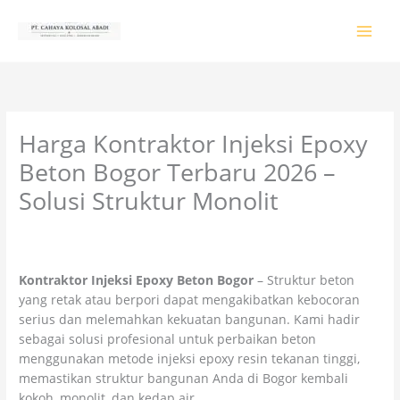
Lewati
ke
konten
Harga Kontraktor Injeksi Epoxy
Beton Bogor Terbaru 2026 –
Solusi Struktur Monolit
Tinggalkan Komentar
/
PRODUK & JASA
/ Oleh
colossalgrup18@gmail.com
Kontraktor Injeksi Epoxy Beton Bogor
– Struktur beton
yang retak atau berpori dapat mengakibatkan kebocoran
serius dan melemahkan kekuatan bangunan. Kami hadir
sebagai solusi profesional untuk perbaikan beton
menggunakan metode injeksi epoxy resin tekanan tinggi,
memastikan struktur bangunan Anda di Bogor kembali
kokoh, monolit, dan kedap air.