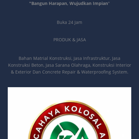
"Bangun Harapan, Wujudkan Impian
"
Buka 24 Jam
PRODUK & JASA
Bahan Matrial Konstruksi, Jasa Infrastruktur, Jasa
Konstruksi Beton, Jasa Sarana Olahraga, Konstruksi Interior
& Exterior Dan Concrete Repair & Waterproofing System.