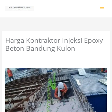
Lewati
ke
konten
Harga Kontraktor Injeksi Epoxy
Beton Bandung Kulon
Tinggalkan Komentar
/
PRODUK & JASA
/ Oleh
colossalgrup18@gmail.com