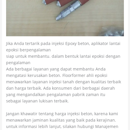
Jika Anda tertarik pada injeksi Epoxy beton, aplikator lantai
epoksi berpengalaman
siap untuk membantu. dalam bentuk lantai epoksi dengan
pengalaman
Ada berbagai layanan yang dapat membantu Anda
mengatasi kerusakan beton. Floorformer ahli epoksi
menawarkan layanan injeksi tanah dengan kualitas terbaik
dan harga terbaik. Ada konsumen dari berbagai daerah
yang mengandalkan pengalaman pabrik zaman itu
sebagai layanan lukisan terbaik.
Jangan khawatir tentang harga injeksi beton, karena kami
menawarkan jaminan kualitas yang baik pada kerajinan.
untuk informasi lebih lanjut, silakan hubungi Manajemen