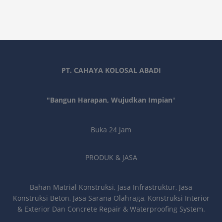
PT. CAHAYA KOLOSAL ABADI
"Bangun Harapan, Wujudkan Impian
"
Buka 24 Jam
PRODUK & JASA
Bahan Matrial Konstruksi, Jasa Infrastruktur, Jasa
Konstruksi Beton, Jasa Sarana Olahraga, Konstruksi Interior
& Exterior Dan Concrete Repair & Waterproofing System.