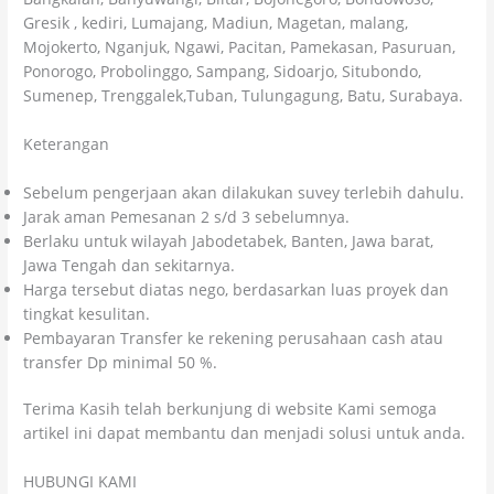
Gresik , kediri, Lumajang, Madiun, Magetan, malang,
Mojokerto, Nganjuk, Ngawi, Pacitan, Pamekasan, Pasuruan,
Ponorogo, Probolinggo, Sampang, Sidoarjo, Situbondo,
Sumenep, Trenggalek,Tuban, Tulungagung, Batu, Surabaya.
Keterangan
Sebelum pengerjaan akan dilakukan suvey terlebih dahulu.
Jarak aman Pemesanan 2 s/d 3 sebelumnya.
Berlaku untuk wilayah Jabodetabek, Banten, Jawa barat,
Jawa Tengah dan sekitarnya.
Harga tersebut diatas nego, berdasarkan luas proyek dan
tingkat kesulitan.
Pembayaran Transfer ke rekening perusahaan cash atau
transfer Dp minimal 50 %.
Terima Kasih telah berkunjung di website Kami semoga
artikel ini dapat membantu dan menjadi solusi untuk anda.
HUBUNGI KAMI