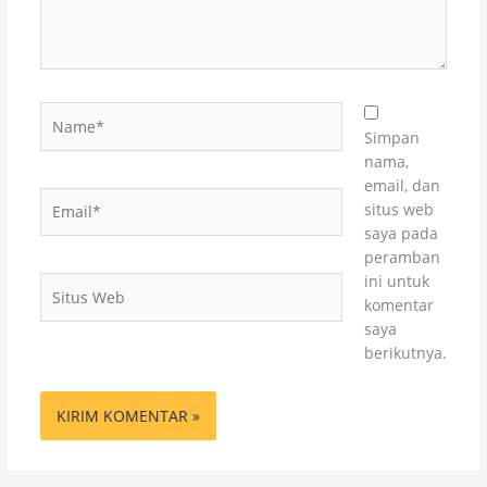
Name*
Simpan
nama,
email, dan
Email*
situs web
saya pada
peramban
ini untuk
Situs
komentar
Web
saya
berikutnya.