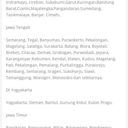
Indramayu, cirebon, Sukabumi,Garut,Kuningan,Bandung
Barat,Ciamis,Majalengka,Pangandaran,Sumedang,
Tasikmalaya, Banjar, Cimahi.
Jawa Tengah
Semarang, Tegal, Banyumas, Purwokerto, Pekalongan,
Magelang, Salatiga, Surakarta, Batang, Blora, Boyolali,
Brebes, Cilacap, Demak, Grobogan, Purwodadi, Jepara,
Karanganyar.Kebumen, Kendal, Klaten, Kudus, Magelang,
Pati, Pekalongan, Pemalang, Purbalingga, Purworejo,
Rembang, Semarang, Sragen, Sukoharjo, Slawi,
Temanggung, Wonogiri, Wonosobo dan sekitarnya.
DI Yogyakarta
Yogyakarta, Sleman, Bantul, Gunung Kidul, Kulon Progo.
Jawa Timur
Bangkalan, Banyuwangi, Blitar, Bojonegoro, Bondowoso,