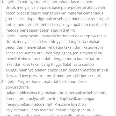
Injeksi Grouting : material berbahan dasar semen.
Untuk mengisi celah pada base plate pedestal atau celah
beton precast dapat menggunakan material cementious
grout. serta dapat digunakan sebagai micro concrete repair
untuk memperbaiki beton keropos, gompal dan rusak serta
metode penebalan beton atau jacketing
Injeksi Epoxy Resin : material berbahan dasar epoxy resin.
Untuk mengisi celah kecil hingga sedang serta retakan
beton dan memerlukan kekuatan tekan dan ikatan lebih
besar dari semen atau bonding agent, Jenis material ini
memiliki viscositas rendah dengan mutu kuat rekat, kuat
lekat dan kuat tekan yang tinggi. Salah satu contoh
penggunaannya adalah epoxy resin dengan metode injeksi
slow and low pressure untuk memperbaiki beton retak.
Injeksi Polyurethane : material berbahan dasar
polyurethane.
Dalam aplikasinya digunakan untuk perbaikan kebocoran,
dan material polyurethane ini diaplikasikan dengan
menggunakan metode High Pressure Injection
Polyurethane. Jenis material dalam lingkup ini pula
terdapat jenis khusus atau “extra ordinary”, misal beton