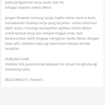
pada pengalaman kerja pada saat itu
sebagai layanan Injeksi Beton.
Jangan khawatir tentang harga injeksi beton, karena kami
menawarkan kualitas kerja yang terjamin. untuk informasi
lebih lanjut, hubungi manajemen aplikasi Injeksi Beton
untuk tempat kerja dan tempat tinggal anda. Dan
berkonsultasi lebih lengkap mengenai Injeksi Beton dengan
team ahli, silahkan hubungi team kami melalui kontak
terdaftar.
HUBUNGI KAMI
Silahkan klik pada kontak dibawah ini untuk menghubungi
marketing Kami.
082210863517 ( Ahmad )
←
Pos Sebelumnya
Selanjutnya Pos
→