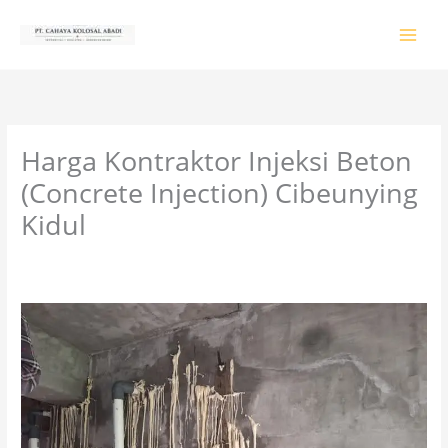
Lewati
ke
konten
Harga Kontraktor Injeksi Beton
(Concrete Injection) Cibeunying
Kidul
Tinggalkan Komentar
/
PRODUK & JASA
/ Oleh
colossalgrup18@gmail.com