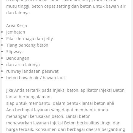
mutu tinggi, beton cepat setting dan beton untuk bawah air
dan lainnya
Area Kerja
Jembatan
Pilar dermaga dan jetty
Tiang pancang beton
Slipways
Bendungan
dan area lainnya
runway landasan pesawat
beton bawah air / bawah laut
Jika Anda tertarik pada injeksi beton, aplikator Injeksi Beton
lantai berpengalaman
siap untuk membantu. dalam bentuk lantai beton ahli
Ada berbagai layanan yang dapat membantu Anda
menangani kerusakan beton. Lantai beton
menawarkan layanan injeksi Beton berkualitas tinggi dan
harga terbaik. Konsumen dari berbagai daerah bergantung