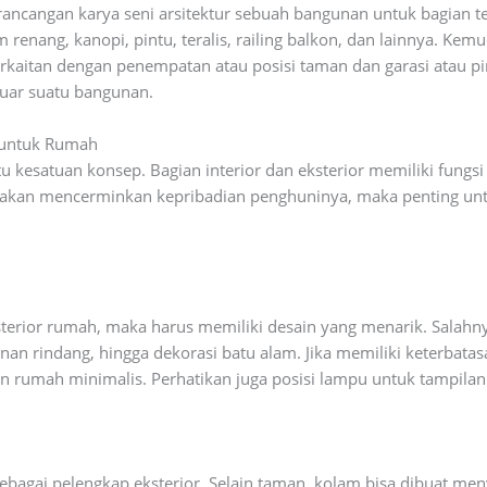
rancangan karya seni arsitektur sebuah bangunan untuk bagian te
 renang, kanopi, pintu, teralis, railing balkon, dan lainnya. Ke
rkaitan dengan penempatan atau posisi taman dan garasi atau pi
luar suatu bangunan.
g untuk Rumah
u kesatuan konsep. Bagian interior dan eksterior memiliki fungs
akan mencerminkan kepribadian penghuninya, maka penting unt
terior rumah, maka harus memiliki desain yang menarik. Salah
nan rindang, hingga dekorasi batu alam. Jika memiliki keterbat
an rumah minimalis. Perhatikan juga posisi lampu untuk tampil
 sebagai pelengkap eksterior. Selain taman, kolam bisa dibuat m