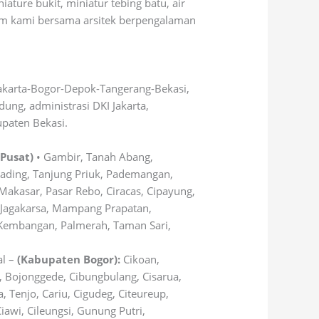
ture bukit, miniatur tebing batu, air
im kami bersama arsitek berpengalaman
.
akarta-Bogor-Depok-Tangerang-Bekasi,
ng, administrasi DKI Jakarta,
paten Bekasi.
 Pusat)
• Gambir, Tanah Abang,
Gading, Tanjung Priuk, Pademangan,
Makasar, Pasar Rebo, Ciracas, Cipayung,
 Jagakarsa, Mampang Prapatan,
 Kembangan, Palmerah, Taman Sari,
al –
(Kabupaten Bogor):
Cikoan,
 Bojonggede, Cibungbulang, Cisarua,
 Tenjo, Cariu, Cigudeg, Citeureup,
awi, Cileungsi, Gunung Putri,