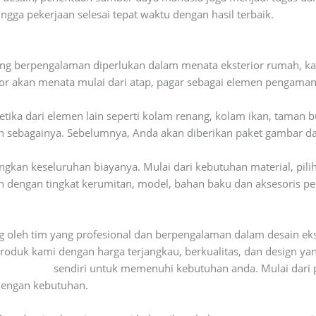
ngga pekerjaan selesai tepat waktu dengan hasil terbaik.
ang berpengalaman diperlukan dalam menata eksterior rumah, ka
ior akan menata mulai dari atap, pagar sebagai elemen pengama
tika dari elemen lain seperti kolam renang, kolam ikan, taman b
sebagainya. Sebelumnya, Anda akan diberikan paket gambar dan
ngkan keseluruhan biayanya. Mulai dari kebutuhan material, piliha
 dengan tingkat kerumitan, model, bahan baku dan aksesoris pel
ng oleh tim yang profesional dan berpengalaman dalam desain e
produk kami dengan harga terjangkau, berkualitas, dan design ya
bengkel las
sendiri untuk memenuhi kebutuhan anda. Mulai dari pin
dengan kebutuhan.