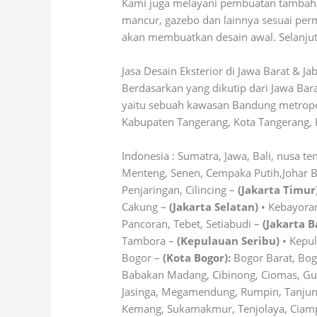
Kami juga melayani pembuatan tambahkan
mancur, gazebo dan lainnya sesuai per
akan membuatkan desain awal. Selanjut
Jasa Desain Eksterior di Jawa Barat & J
Berdasarkan yang dikutip dari Jawa Ba
yaitu sebuah kawasan Bandung metropoli
Kabupaten Tangerang, Kota Tangerang, 
Indonesia : Sumatra, Jawa, Bali, nusa te
Menteng, Senen, Cempaka Putih,Johar 
Penjaringan, Cilincing –
(Jakarta Timur
Cakung –
(Jakarta Selatan)
• Kebayoran
Pancoran, Tebet, Setiabudi –
(Jakarta B
Tambora –
(Kepulauan Seribu)
• Kepul
Bogor –
(Kota Bogor):
Bogor Barat, Bog
Babakan Madang, Cibinong, Ciomas, Gun
Jasinga, Megamendung, Rumpin, Tanjungs
Kemang, Sukamakmur, Tenjolaya, Ciampea