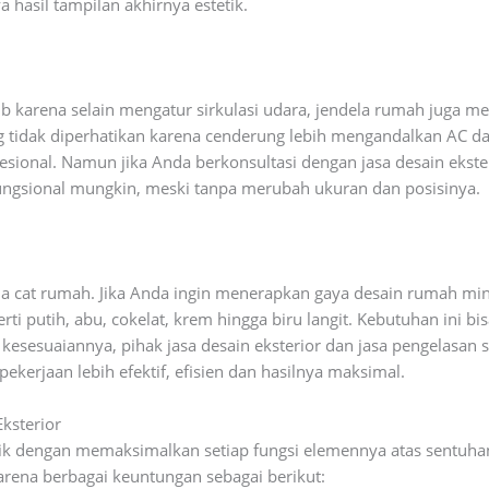
a hasil tampilan akhirnya estetik.
jib karena selain mengatur sirkulasi udara, jendela rumah juga
g tidak diperhatikan karena cenderung lebih mengandalkan AC da
ofesional. Namun jika Anda berkonsultasi dengan jasa desain ekst
-fungsional mungkin, meski tanpa merubah ukuran dan posisinya.
a cat rumah. Jika Anda ingin menerapkan gaya desain rumah min
rti putih, abu, cokelat, krem hingga biru langit. Kebutuhan ini 
sesuaiannya, pihak jasa desain eksterior dan jasa pengelasan 
kerjaan lebih efektif, efisien dan hasilnya maksimal.
ksterior
tik dengan memaksimalkan setiap fungsi elemennya atas sentuhan 
rena berbagai keuntungan sebagai berikut: