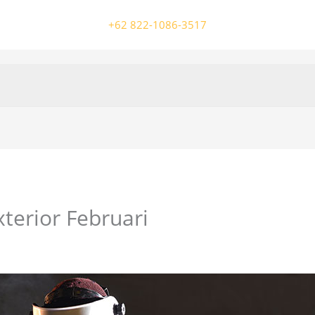
+62 822-1086-3517
terior Februari
/ Oleh
colossalgrup18@gmail.com