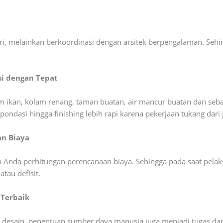
diri, melainkan berkoordinasi dengan arsitek berpengalaman. Seh
i dengan Tepat
m ikan, kolam renang, taman buatan, air mancur buatan dan seba
ndasi hingga finishing lebih rapi karena pekerjaan tukang dari j
an Biaya
Anda perhitungan perencanaan biaya. Sehingga pada saat pelak
tau defisit.
Terbaik
desain, penentuan sumber daya manusia juga menjadi tugas dari j