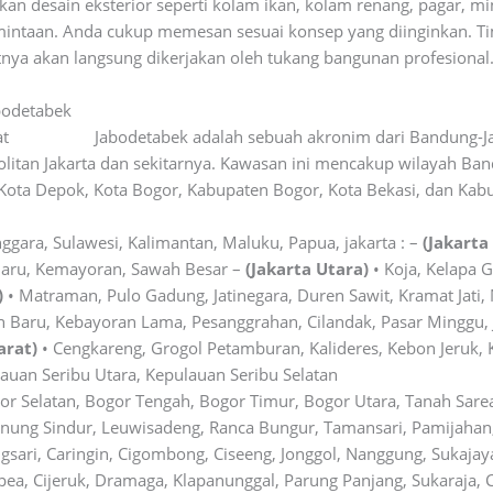
 desain eksterior seperti kolam ikan, kolam renang, pagar, minia
mintaan. Anda cukup memesan sesuai konsep yang diinginkan. T
nya akan langsung dikerjakan oleh tukang bangunan profesional
abodetabek
rat
wikipedia
Jabodetabek adalah sebuah akronim dari Bandung-J
tan Jakarta dan sekitarnya. Kawasan ini mencakup wilayah Bandu
Kota Depok, Kota Bogor, Kabupaten Bogor, Kota Bekasi, dan Kabu
nggara, Sulawesi, Kalimantan, Maluku, Papua, jakarta : –
(Jakarta
Baru, Kemayoran, Sawah Besar –
(Jakarta Utara)
• Koja, Kelapa 
)
• Matraman, Pulo Gadung, Jatinegara, Duren Sawit, Kramat Jati, 
 Baru, Kebayoran Lama, Pesanggrahan, Cilandak, Pasar Minggu,
arat)
• Cengkareng, Grogol Petamburan, Kalideres, Kebon Jeruk,
auan Seribu Utara, Kepulauan Seribu Selatan
or Selatan, Bogor Tengah, Bogor Timur, Bogor Utara, Tanah Sare
ung Sindur, Leuwisadeng, Ranca Bungur, Tamansari, Pamijahan,
ari, Caringin, Cigombong, Ciseeng, Jonggol, Nanggung, Sukajaya,
, Cijeruk, Dramaga, Klapanunggal, Parung Panjang, Sukaraja, Ci