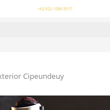
+62 822-1086-3517
xterior Cipeundeuy
/ Oleh
colossalgrup18@gmail.com