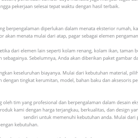
ngga pekerjaan selesai tepat waktu dengan hasil terbaik.
ang berpengalaman diperlukan dalam menata eksterior rumah, ka
ior akan menata mulai dari atap, pagar sebagai elemen pengama
tika dari elemen lain seperti kolam renang, kolam ikan, taman b
sebagainya. Sebelumnya, Anda akan diberikan paket gambar dan
ngkan keseluruhan biayanya. Mulai dari kebutuhan material, piliha
 dengan tingkat kerumitan, model, bahan baku dan aksesoris pel
ng oleh tim yang profesional dan berpengalaman dalam desain e
produk kami dengan harga terjangkau, berkualitas, dan design ya
bengkel las
sendiri untuk memenuhi kebutuhan anda. Mulai dari pin
dengan kebutuhan.