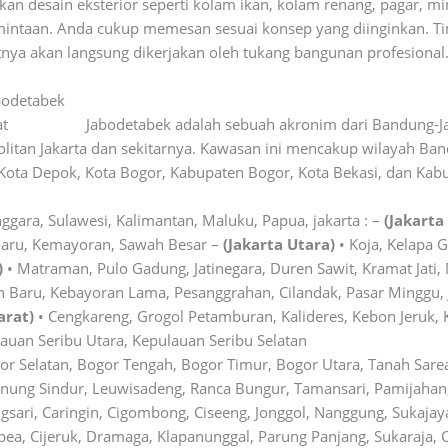
 desain eksterior seperti kolam ikan, kolam renang, pagar, minia
mintaan. Anda cukup memesan sesuai konsep yang diinginkan. T
nya akan langsung dikerjakan oleh tukang bangunan profesional
abodetabek
rat
wikipedia
Jabodetabek adalah sebuah akronim dari Bandung-J
tan Jakarta dan sekitarnya. Kawasan ini mencakup wilayah Bandu
Kota Depok, Kota Bogor, Kabupaten Bogor, Kota Bekasi, dan Kabu
nggara, Sulawesi, Kalimantan, Maluku, Papua, jakarta : –
(Jakarta
Baru, Kemayoran, Sawah Besar –
(Jakarta Utara)
• Koja, Kelapa 
)
• Matraman, Pulo Gadung, Jatinegara, Duren Sawit, Kramat Jati, 
 Baru, Kebayoran Lama, Pesanggrahan, Cilandak, Pasar Minggu,
arat)
• Cengkareng, Grogol Petamburan, Kalideres, Kebon Jeruk,
auan Seribu Utara, Kepulauan Seribu Selatan
or Selatan, Bogor Tengah, Bogor Timur, Bogor Utara, Tanah Sare
ung Sindur, Leuwisadeng, Ranca Bungur, Tamansari, Pamijahan,
ari, Caringin, Cigombong, Ciseeng, Jonggol, Nanggung, Sukajaya,
, Cijeruk, Dramaga, Klapanunggal, Parung Panjang, Sukaraja, Ci