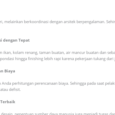
diri, melainkan berkoordinasi dengan arsitek berpengalaman. Seh
i dengan Tepat
m ikan, kolam renang, taman buatan, air mancur buatan dan seba
ndasi hingga finishing lebih rapi karena pekerjaan tukang dari j
an Biaya
Anda perhitungan perencanaan biaya. Sehingga pada saat pelak
tau defisit.
Terbaik
desain, penentuan sumber daya manusia juga menjadi tugas dari j