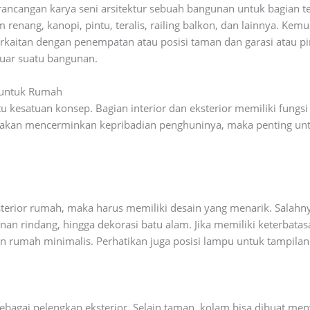
rancangan karya seni arsitektur sebuah bangunan untuk bagian te
 renang, kanopi, pintu, teralis, railing balkon, dan lainnya. Ke
rkaitan dengan penempatan atau posisi taman dan garasi atau pi
luar suatu bangunan.
g untuk Rumah
u kesatuan konsep. Bagian interior dan eksterior memiliki fungs
akan mencerminkan kepribadian penghuninya, maka penting unt
terior rumah, maka harus memiliki desain yang menarik. Salah
nan rindang, hingga dekorasi batu alam. Jika memiliki keterbat
an rumah minimalis. Perhatikan juga posisi lampu untuk tampil
 sebagai pelengkap eksterior. Selain taman, kolam bisa dibuat m