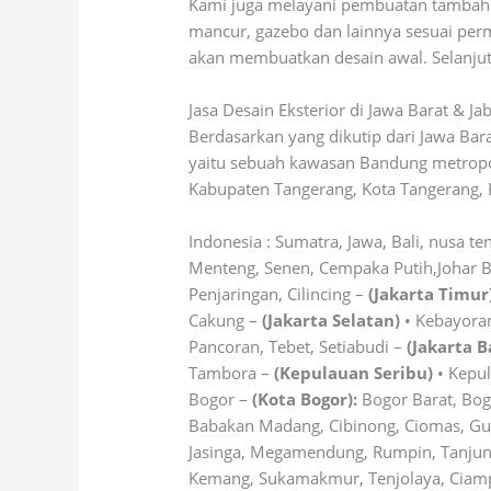
Kami juga melayani pembuatan tambahkan
mancur, gazebo dan lainnya sesuai per
akan membuatkan desain awal. Selanjut
Jasa Desain Eksterior di Jawa Barat & J
Berdasarkan yang dikutip dari Jawa Ba
yaitu sebuah kawasan Bandung metropoli
Kabupaten Tangerang, Kota Tangerang, 
Indonesia : Sumatra, Jawa, Bali, nusa te
Menteng, Senen, Cempaka Putih,Johar 
Penjaringan, Cilincing –
(Jakarta Timur
Cakung –
(Jakarta Selatan)
• Kebayoran
Pancoran, Tebet, Setiabudi –
(Jakarta B
Tambora –
(Kepulauan Seribu)
• Kepul
Bogor –
(Kota Bogor):
Bogor Barat, Bog
Babakan Madang, Cibinong, Ciomas, Gun
Jasinga, Megamendung, Rumpin, Tanjungs
Kemang, Sukamakmur, Tenjolaya, Ciampea