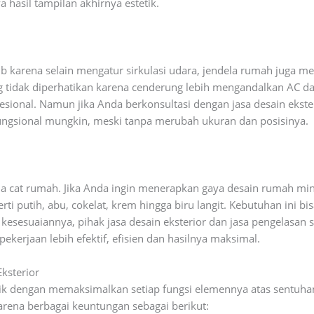
a hasil tampilan akhirnya estetik.
jib karena selain mengatur sirkulasi udara, jendela rumah juga
g tidak diperhatikan karena cenderung lebih mengandalkan AC da
ofesional. Namun jika Anda berkonsultasi dengan jasa desain ekst
-fungsional mungkin, meski tanpa merubah ukuran dan posisinya.
a cat rumah. Jika Anda ingin menerapkan gaya desain rumah min
rti putih, abu, cokelat, krem hingga biru langit. Kebutuhan ini 
sesuaiannya, pihak jasa desain eksterior dan jasa pengelasan 
kerjaan lebih efektif, efisien dan hasilnya maksimal.
ksterior
tik dengan memaksimalkan setiap fungsi elemennya atas sentuhan 
rena berbagai keuntungan sebagai berikut: