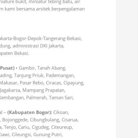
ture bukit, miniatur tebing batu, air
im kami bersama arsitek berpengalaman
.
akarta-Bogor-Depok-Tangerang-Bekasi,
ng, administrasi DKI Jakarta,
paten Bekasi.
 Pusat)
• Gambir, Tanah Abang,
Gading, Tanjung Priuk, Pademangan,
Makasar, Pasar Rebo, Ciracas, Cipayung,
 Jagakarsa, Mampang Prapatan,
 Kembangan, Palmerah, Taman Sari,
al –
(Kabupaten Bogor):
Cikoan,
 Bojonggede, Cibungbulang, Cisarua,
 Tenjo, Cariu, Cigudeg, Citeureup,
awi, Cileungsi, Gunung Putri,