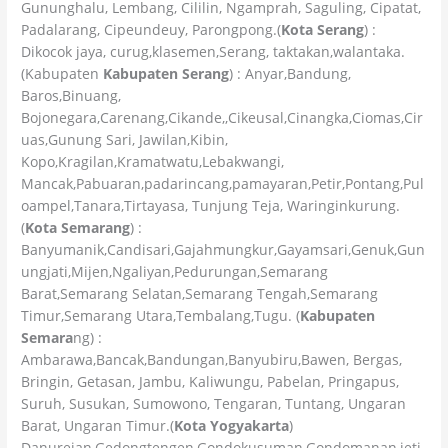
Gununghalu, Lembang, Cililin, Ngamprah, Saguling, Cipatat,
Padalarang, Cipeundeuy, Parongpong.(
Kota Serang
) :
Dikocok jaya, curug,klasemen,Serang, taktakan,walantaka.
(Kabupaten
Kabupaten Serang
) : Anyar,Bandung,
Baros,Binuang,
Bojonegara,Carenang,Cikande,,Cikeusal,Cinangka,Ciomas,Cir
uas,Gunung Sari, Jawilan,Kibin,
Kopo,Kragilan,Kramatwatu,Lebakwangi,
Mancak,Pabuaran,padarincang,pamayaran,Petir,Pontang,Pul
oampel,Tanara,Tirtayasa, Tunjung Teja, Waringinkurung.
(
Kota Semarang
) :
Banyumanik,Candisari,Gajahmungkur,Gayamsari,Genuk,Gun
ungjati,Mijen,Ngaliyan,Pedurungan,Semarang
Barat,Semarang Selatan,Semarang Tengah,Semarang
Timur,Semarang Utara,Tembalang,Tugu. (
Kabupaten
Semara
ng) :
Ambarawa,Bancak,Bandungan,Banyubiru,Bawen, Bergas,
Bringin, Getasan, Jambu, Kaliwungu, Pabelan, Pringapus,
Suruh, Susukan, Sumowono, Tengaran, Tuntang, Ungaran
Barat, Ungaran Timur.(
Kota Yogyakarta
)
Danurejan,Gedongtengen,Gondokusuman,Gondomanan,jeti