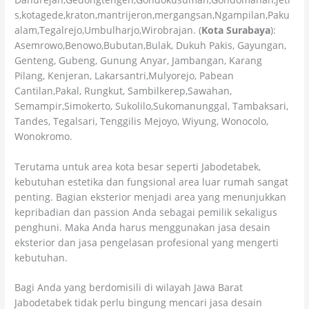
s,kotagede,kraton,mantrijeron,mergangsan,Ngampilan,Paku
alam,Tegalrejo,Umbulharjo,Wirobrajan. (
Kota Surabaya
):
Asemrowo,Benowo,Bubutan,Bulak, Dukuh Pakis, Gayungan,
Genteng, Gubeng, Gunung Anyar, Jambangan, Karang
Pilang, Kenjeran, Lakarsantri,Mulyorejo, Pabean
Cantilan,Pakal, Rungkut, Sambilkerep,Sawahan,
Semampir,Simokerto, Sukolilo,Sukomanunggal, Tambaksari,
Tandes, Tegalsari, Tenggilis Mejoyo, Wiyung, Wonocolo,
Wonokromo.
Terutama untuk area kota besar seperti Jabodetabek,
kebutuhan estetika dan fungsional area luar rumah sangat
penting. Bagian eksterior menjadi area yang menunjukkan
kepribadian dan passion Anda sebagai pemilik sekaligus
penghuni. Maka Anda harus menggunakan jasa desain
eksterior dan jasa pengelasan profesional yang mengerti
kebutuhan.
Bagi Anda yang berdomisili di wilayah Jawa Barat
Jabodetabek tidak perlu bingung mencari jasa desain