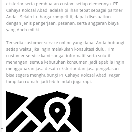
eksterior serta pembuatan custom setiap elemennya. PT
Cahaya Kolosal Abadi adalah pilihan tepat sebagai partner
Anda. Selain itu harga kompetitif, dapat disesuaikan
dengan jenis pengerjaan, pesanan, serta anggaran biaya
yang Anda miliki.
Tersedia customer service online yang dapat Anda hubungi
setiap waktu jika ingin melakukan konsultasi dulu. Tim
customer service kami sangat informatif serta solutif
menangani semua kebutuhan konsumen. Jadi apabila ingin
menggunakan jasa desain eksterior dan jasa pengelasan
bisa segera menghubungi PT Cahaya Kolosal Abadi Pagar
tampilan rumah jadi lebih indah juga rapi.