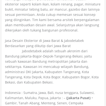
eksterior seperti kolam ikan, kolam renang, pagar, miniature
bukit, miniatur tebing batu, air mancur, gazebo dan lainnya
sesuai permintaan. Anda cukup memesan sesuai konsep
yang diinginkan. Tim kami bersama arsitek berpengalaman
akan membuatkan desain awal. Selanjutnya akan langsung
dikerjakan oleh tukang bangunan profesional.
Jasa Desain Eksterior di Jawa Barat & Jabodetabek
Berdasarkan yang dikutip dari Jawa Barat
wikipedia
Jabodetabek adalah sebuah akronim dari
Bandung-Jakarta-Bogor-Depok-Tangerang-Bekasi, yaitu
sebuah kawasan Bandung metropolitan Jakarta dan
sekitarnya. Kawasan ini mencakup wilayah Bandung,
administrasi DKI Jakarta, Kabupaten Tangerang, Kota
Tangerang, Kota Depok, Kota Bogor, Kabupaten Bogor, Kota
Bekasi, dan Kabupaten Bekasi.
Indonesia : Sumatra, Jawa, Bali, nusa tenggara, Sulawesi,
Kalimantan, Maluku, Papua, jakarta : –
(Jakarta Pusat)
•
Gambir, Tanah Abang, Menteng, Senen, Cempaka