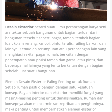
Desain eksterior
berarti suatu ilmu perancangan karya seni
arsitektur sebuah bangunan untuk bagian terluar dari
bangunan tersebut seperti pagar, taman, tembok bagian
luar, kolam renang, kanopi, pintu, teralis, railing balkon, dan
lainnya. Kemudian rerumputan atau perancangan lain yang
menghiasi sekitar pagar rumah, berkaitan dengan
penempatan atau posisi taman dan garasi atau pintu, dan
beberapa hal lainnya yang tentu berkaitan dengan bagian
sebelah luar suatu bangunan.
Elemen Desain Eksterior Paling Penting untuk Rumah
Setiap rumah pasti dibangun dengan satu kesatuan
konsep. Bagian interior dan eksterior memiliki fungsi yang
masing-masing penting untuk dimaksimalkan. Rumah dan
konsepnya akan mencerminkan kepribadian penghuninya,
maka penting untuk memperhatikan elemen eksterior