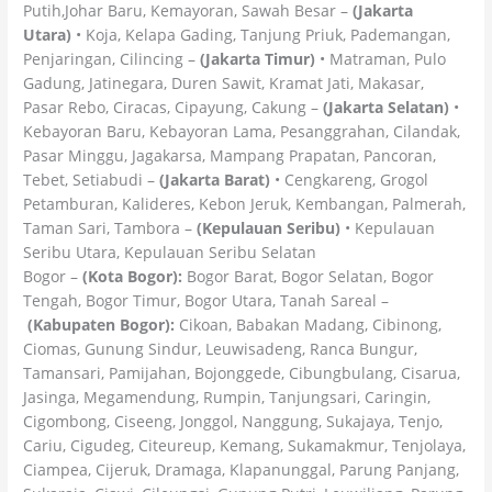
Putih,Johar Baru, Kemayoran, Sawah Besar –
(Jakarta
Utara)
• Koja, Kelapa Gading, Tanjung Priuk, Pademangan,
Penjaringan, Cilincing –
(Jakarta Timur)
• Matraman, Pulo
Gadung, Jatinegara, Duren Sawit, Kramat Jati, Makasar,
Pasar Rebo, Ciracas, Cipayung, Cakung –
(Jakarta Selatan)
•
Kebayoran Baru, Kebayoran Lama, Pesanggrahan, Cilandak,
Pasar Minggu, Jagakarsa, Mampang Prapatan, Pancoran,
Tebet, Setiabudi –
(Jakarta Barat)
• Cengkareng, Grogol
Petamburan, Kalideres, Kebon Jeruk, Kembangan, Palmerah,
Taman Sari, Tambora –
(Kepulauan Seribu)
• Kepulauan
Seribu Utara, Kepulauan Seribu Selatan
Bogor –
(Kota Bogor):
Bogor Barat, Bogor Selatan, Bogor
Tengah, Bogor Timur, Bogor Utara, Tanah Sareal –
(Kabupaten Bogor):
Cikoan, Babakan Madang, Cibinong,
Ciomas, Gunung Sindur, Leuwisadeng, Ranca Bungur,
Tamansari, Pamijahan, Bojonggede, Cibungbulang, Cisarua,
Jasinga, Megamendung, Rumpin, Tanjungsari, Caringin,
Cigombong, Ciseeng, Jonggol, Nanggung, Sukajaya, Tenjo,
Cariu, Cigudeg, Citeureup, Kemang, Sukamakmur, Tenjolaya,
Ciampea, Cijeruk, Dramaga, Klapanunggal, Parung Panjang,