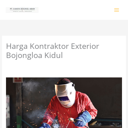
Lewati
ke
konten
Harga Kontraktor Exterior
Bojongloa Kidul
Tinggalkan Komentar
/
PRODUK & JASA
/ Oleh
colossalgrup18@gmail.com