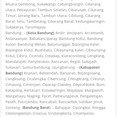
Muara Gembong, Sukawangi, Cabangbungin, Cikarang
Utara, Pebayuran, Tambun Selatan, Cibarusah, Cikarang
Timur, Serang Baru, Tambun Utara, Cibitung, Cikarang
Barat, Setu, Tambelang, Cikarang Barat, Kedungwaringin,
Sukakarya, Tarumajaya
Bandung: –
(Kota Bandung)
Andir, Antapani, Arcamanik,
Astanaanyar, Babakanciparay, Bandung Kidul, Bandung
Kulon, Bandung Wetan, Batununggal, Bojongloa Kaler,
Bojongloa Kidul, Buahbatu, Cibeunying Kaler, Cibeunying
Kidul, Cibiru, Cicendo, Cidadap, Kiaracondong, Lengkong,
Mandalajati, Panyileukan, Rancasari, Regol, Sukajadi,
Sukasari, Sumurbandung, Ujungberung –
(Kabupaten
Bandung)
Arjasari, Baleendah, Banjaran, Bojongsoang,
Cangkuang, Cicalengka, Cikancung, Cilengkrang, Cileunyi,
Cimaung, Cimenyan, Ciparay, Ciwidey, Dayeuhkolot, Ibun,
Katapang, Kertasari, Kutawaringin, Majalaya, Margaasih,
Margahayu, Nagreg, Pacet, Pameungpeuk, Pangalengan,
Paseh, Pasirjambu, Rancabali, Rancaekek, Solokan Jeruk,
Soreang. (
Bandung Barat
) : Batujajar, Cipongkor, Rongga,
Cikalongwetan, Cisarua, Sindangkerta, Cihampelas,