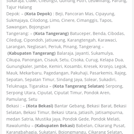
Sukaraja, Ciawi, Cileungsi, Gunung Putri, Leuwiliang, Parung,
Tajur Halang
Depok: –
(Kota Depok)
: Beji, Pancoran Mas, Cipayung,
Sukmajaya, Cilodong, Limo, Cinere, Cimanggis, Tapos,
Sawangan, Bojongsari
Tangerang: –
(Kota Tangerang)
Batuceper, Benda, Cibodas,
Ciledug, Cipondoh, Jatiuwung, Karangtengah, Karawaci,
Larangan, Neglasari, Periuk, Pinang, Tangerang –
(Kabupaten Tangerang)
Balaraja, Jayanti, Sukamulya,
Cikupa, Panongan, Cisauk, Setu, Cisoka, Curug, Kelapa Dua,
Gunungkaler, Jambe, Kemiri, Kosambi, Kresek, Kronjo, Legok,
Mauk, Mekarbaru, Pagedangan, Pakuhaji, Pasarkemis, Rajeg,
Sepatan, Sepatan Timur, Sindang Jaya, Solear, Sukadiri,
Teluknaga, Tigaraksa –
(Kota Tangerang Selatan)
Serpong,
Serpong Utara, Ciputat, Ciputat Timur, Pondok Aren,
Pamulang, Setu
Bekasi : –
(Kota Bekasi)
Bantar Gebang, Bekasi Barat, Bekasi
Selatan, Bekasi Timur, Bekasi Utara, Jatiasih, Jatisampurna,
medan Satria, Mustika Jaya, Pondok Gede, Pondok Melati,
Rawalumbu –
(Kabupaten Bekasi)
Babelan, Cikarang Pusat,
Karangbahagia, Sukatani, Bojongmangu, Cikarang Selatan,