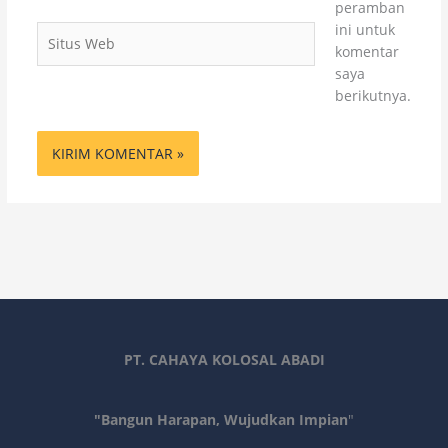
peramban
ini untuk
Situs
komentar
Web
saya
berikutnya.
PT. CAHAYA KOLOSAL ABADI
"Bangun Harapan, Wujudkan Impian
"