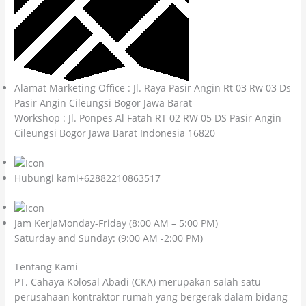
Alamat Marketing Office : Jl. Raya Pasir Angin Rt 03 Rw 03 Ds
Pasir Angin Cileungsi Bogor Jawa Barat
Workshop : Jl. Ponpes Al Fatah RT 02 RW 05 DS Pasir Angin
Cileungsi Bogor Jawa Barat Indonesia 16820
Hubungi kami+62882210863517
Jam KerjaMonday-Friday (8:00 AM – 5:00 PM)
Saturday and Sunday: (9:00 AM -2:00 PM)
Tentang Kami
PT. Cahaya Kolosal Abadi (CKA) merupakan salah satu
perusahaan kontraktor rumah yang bergerak dalam bidang