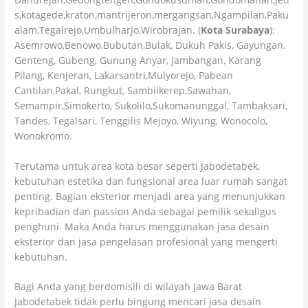
s,kotagede,kraton,mantrijeron,mergangsan,Ngampilan,Paku
alam,Tegalrejo,Umbulharjo,Wirobrajan. (
Kota Surabaya
):
Asemrowo,Benowo,Bubutan,Bulak, Dukuh Pakis, Gayungan,
Genteng, Gubeng, Gunung Anyar, Jambangan, Karang
Pilang, Kenjeran, Lakarsantri,Mulyorejo, Pabean
Cantilan,Pakal, Rungkut, Sambilkerep,Sawahan,
Semampir,Simokerto, Sukolilo,Sukomanunggal, Tambaksari,
Tandes, Tegalsari, Tenggilis Mejoyo, Wiyung, Wonocolo,
Wonokromo.
Terutama untuk area kota besar seperti Jabodetabek,
kebutuhan estetika dan fungsional area luar rumah sangat
penting. Bagian eksterior menjadi area yang menunjukkan
kepribadian dan passion Anda sebagai pemilik sekaligus
penghuni. Maka Anda harus menggunakan jasa desain
eksterior dan jasa pengelasan profesional yang mengerti
kebutuhan.
Bagi Anda yang berdomisili di wilayah Jawa Barat
Jabodetabek tidak perlu bingung mencari jasa desain