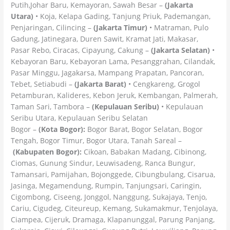
Putih,Johar Baru, Kemayoran, Sawah Besar –
(Jakarta
Utara)
• Koja, Kelapa Gading, Tanjung Priuk, Pademangan,
Penjaringan, Cilincing –
(Jakarta Timur)
• Matraman, Pulo
Gadung, Jatinegara, Duren Sawit, Kramat Jati, Makasar,
Pasar Rebo, Ciracas, Cipayung, Cakung –
(Jakarta Selatan)
•
Kebayoran Baru, Kebayoran Lama, Pesanggrahan, Cilandak,
Pasar Minggu, Jagakarsa, Mampang Prapatan, Pancoran,
Tebet, Setiabudi –
(Jakarta Barat)
• Cengkareng, Grogol
Petamburan, Kalideres, Kebon Jeruk, Kembangan, Palmerah,
Taman Sari, Tambora –
(Kepulauan Seribu)
• Kepulauan
Seribu Utara, Kepulauan Seribu Selatan
Bogor –
(Kota Bogor):
Bogor Barat, Bogor Selatan, Bogor
Tengah, Bogor Timur, Bogor Utara, Tanah Sareal –
(Kabupaten Bogor):
Cikoan, Babakan Madang, Cibinong,
Ciomas, Gunung Sindur, Leuwisadeng, Ranca Bungur,
Tamansari, Pamijahan, Bojonggede, Cibungbulang, Cisarua,
Jasinga, Megamendung, Rumpin, Tanjungsari, Caringin,
Cigombong, Ciseeng, Jonggol, Nanggung, Sukajaya, Tenjo,
Cariu, Cigudeg, Citeureup, Kemang, Sukamakmur, Tenjolaya,
Ciampea, Cijeruk, Dramaga, Klapanunggal, Parung Panjang,