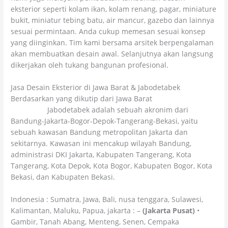
eksterior seperti kolam ikan, kolam renang, pagar, miniature
bukit, miniatur tebing batu, air mancur, gazebo dan lainnya
sesuai permintaan. Anda cukup memesan sesuai konsep
yang diinginkan. Tim kami bersama arsitek berpengalaman
akan membuatkan desain awal. Selanjutnya akan langsung
dikerjakan oleh tukang bangunan profesional.
Jasa Desain Eksterior di Jawa Barat & Jabodetabek
Berdasarkan yang dikutip dari Jawa Barat
wikipedia
Jabodetabek adalah sebuah akronim dari
Bandung-Jakarta-Bogor-Depok-Tangerang-Bekasi, yaitu
sebuah kawasan Bandung metropolitan Jakarta dan
sekitarnya. Kawasan ini mencakup wilayah Bandung,
administrasi DKI Jakarta, Kabupaten Tangerang, Kota
Tangerang, Kota Depok, Kota Bogor, Kabupaten Bogor, Kota
Bekasi, dan Kabupaten Bekasi.
Indonesia : Sumatra, Jawa, Bali, nusa tenggara, Sulawesi,
Kalimantan, Maluku, Papua, jakarta : –
(Jakarta Pusat)
•
Gambir, Tanah Abang, Menteng, Senen, Cempaka