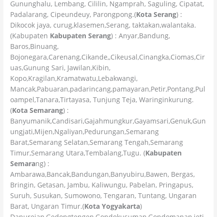
Gununghalu, Lembang, Cililin, Ngamprah, Saguling, Cipatat,
Padalarang, Cipeundeuy, Parongpong.(
Kota Serang
) :
Dikocok jaya, curug,klasemen,Serang, taktakan,walantaka.
(Kabupaten
Kabupaten Serang
) : Anyar,Bandung,
Baros,Binuang,
Bojonegara,Carenang,Cikande,,Cikeusal,Cinangka,Ciomas,Cir
uas,Gunung Sari, Jawilan,Kibin,
Kopo,Kragilan,Kramatwatu,Lebakwangi,
Mancak,Pabuaran,padarincang,pamayaran,Petir,Pontang,Pul
oampel,Tanara,Tirtayasa, Tunjung Teja, Waringinkurung.
(
Kota Semarang
) :
Banyumanik,Candisari,Gajahmungkur,Gayamsari,Genuk,Gun
ungjati,Mijen,Ngaliyan,Pedurungan,Semarang
Barat,Semarang Selatan,Semarang Tengah,Semarang
Timur,Semarang Utara,Tembalang,Tugu. (
Kabupaten
Semara
ng) :
Ambarawa,Bancak,Bandungan,Banyubiru,Bawen, Bergas,
Bringin, Getasan, Jambu, Kaliwungu, Pabelan, Pringapus,
Suruh, Susukan, Sumowono, Tengaran, Tuntang, Ungaran
Barat, Ungaran Timur.(
Kota Yogyakarta
)
Danurejan,Gedongtengen,Gondokusuman,Gondomanan,jeti