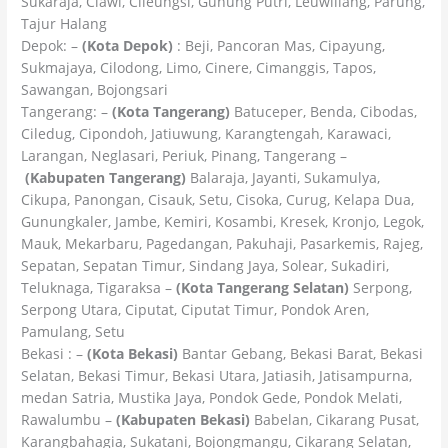
Sukaraja, Ciawi, Cileungsi, Gunung Putri, Leuwiliang, Parung,
Tajur Halang
Depok: –
(Kota Depok)
: Beji, Pancoran Mas, Cipayung,
Sukmajaya, Cilodong, Limo, Cinere, Cimanggis, Tapos,
Sawangan, Bojongsari
Tangerang: –
(Kota Tangerang)
Batuceper, Benda, Cibodas,
Ciledug, Cipondoh, Jatiuwung, Karangtengah, Karawaci,
Larangan, Neglasari, Periuk, Pinang, Tangerang –
(Kabupaten Tangerang)
Balaraja, Jayanti, Sukamulya,
Cikupa, Panongan, Cisauk, Setu, Cisoka, Curug, Kelapa Dua,
Gunungkaler, Jambe, Kemiri, Kosambi, Kresek, Kronjo, Legok,
Mauk, Mekarbaru, Pagedangan, Pakuhaji, Pasarkemis, Rajeg,
Sepatan, Sepatan Timur, Sindang Jaya, Solear, Sukadiri,
Teluknaga, Tigaraksa –
(Kota Tangerang Selatan)
Serpong,
Serpong Utara, Ciputat, Ciputat Timur, Pondok Aren,
Pamulang, Setu
Bekasi : –
(Kota Bekasi)
Bantar Gebang, Bekasi Barat, Bekasi
Selatan, Bekasi Timur, Bekasi Utara, Jatiasih, Jatisampurna,
medan Satria, Mustika Jaya, Pondok Gede, Pondok Melati,
Rawalumbu –
(Kabupaten Bekasi)
Babelan, Cikarang Pusat,
Karangbahagia, Sukatani, Bojongmangu, Cikarang Selatan,