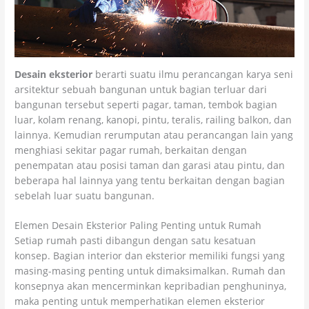
Desain eksterior
berarti suatu ilmu perancangan karya seni
arsitektur sebuah bangunan untuk bagian terluar dari
bangunan tersebut seperti pagar, taman, tembok bagian
luar, kolam renang, kanopi, pintu, teralis, railing balkon, dan
lainnya. Kemudian rerumputan atau perancangan lain yang
menghiasi sekitar pagar rumah, berkaitan dengan
penempatan atau posisi taman dan garasi atau pintu, dan
beberapa hal lainnya yang tentu berkaitan dengan bagian
sebelah luar suatu bangunan.
Elemen Desain Eksterior Paling Penting untuk Rumah
Setiap rumah pasti dibangun dengan satu kesatuan
konsep. Bagian interior dan eksterior memiliki fungsi yang
masing-masing penting untuk dimaksimalkan. Rumah dan
konsepnya akan mencerminkan kepribadian penghuninya,
maka penting untuk memperhatikan elemen eksterior