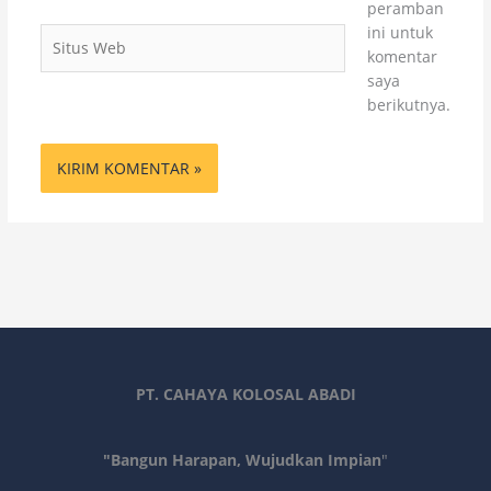
peramban
ini untuk
Situs
komentar
Web
saya
berikutnya.
PT. CAHAYA KOLOSAL ABADI
"Bangun Harapan, Wujudkan Impian
"