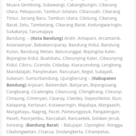
Muara Gembong, Sukawangi, Cabangbungin, Cikarang
Utara, Pebayuran, Tambun Selatan, Cibarusah, Cikarang
Timur, Serang Baru, Tambun Utara, Cibitung, Cikarang
Barat, Setu, Tambelang, Cikarang Barat, Kedungwaringin,
Sukakarya, Tarumajaya
Bandung: –
(Kota Bandung)
Andir, Antapani, Arcamanik,
Astanaanyar, Babakanciparay, Bandung Kidul, Bandung
Kulon, Bandung Wetan, Batununggal, Bojongloa Kaler,
Bojongloa Kidul, Buahbatu, Cibeunying Kaler, Cibeunying
Kidul, Cibiru, Cicendo, Cidadap, Kiaracondong, Lengkong,
Mandalajati, Panyileukan, Rancasari, Regol, Sukajadi,
Sukasari, Sumurbandung, Ujungberung –
(Kabupaten
Bandung)
Arjasari, Baleendah, Banjaran, Bojongsoang,
Cangkuang, Cicalengka, Cikancung, Cilengkrang, Cileunyi,
Cimaung, Cimenyan, Ciparay, Ciwidey, Dayeuhkolot, Ibun,
Katapang, Kertasari, Kutawaringin, Majalaya, Margaasih,
Margahayu, Nagreg, Pacet, Pameungpeuk, Pangalengan,
Paseh, Pasirjambu, Rancabali, Rancaekek, Solokan Jeruk,
Soreang. (
Bandung Barat
) : Batujajar, Cipongkor, Rongga,
Cikalongwetan, Cisarua, Sindangkerta, Cihampelas,