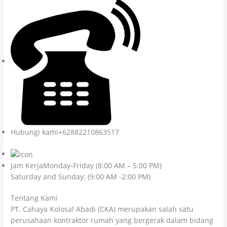
Hubungi kami+62882210863517
Jam KerjaMonday-Friday (8:00 AM – 5:00 PM)
Saturday and Sunday: (9:00 AM -2:00 PM)
Tentang Kami
PT. Cahaya Kolosal Abadi (CKA) merupakan salah satu
perusahaan kontraktor rumah yang bergerak dalam bidang