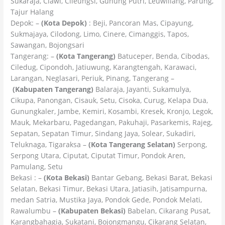
Sukaraja, Ciawi, Cileungsi, Gunung Putri, Leuwiliang, Parung,
Tajur Halang
Depok: –
(Kota Depok)
: Beji, Pancoran Mas, Cipayung,
Sukmajaya, Cilodong, Limo, Cinere, Cimanggis, Tapos,
Sawangan, Bojongsari
Tangerang: –
(Kota Tangerang)
Batuceper, Benda, Cibodas,
Ciledug, Cipondoh, Jatiuwung, Karangtengah, Karawaci,
Larangan, Neglasari, Periuk, Pinang, Tangerang –
(Kabupaten Tangerang)
Balaraja, Jayanti, Sukamulya,
Cikupa, Panongan, Cisauk, Setu, Cisoka, Curug, Kelapa Dua,
Gunungkaler, Jambe, Kemiri, Kosambi, Kresek, Kronjo, Legok,
Mauk, Mekarbaru, Pagedangan, Pakuhaji, Pasarkemis, Rajeg,
Sepatan, Sepatan Timur, Sindang Jaya, Solear, Sukadiri,
Teluknaga, Tigaraksa –
(Kota Tangerang Selatan)
Serpong,
Serpong Utara, Ciputat, Ciputat Timur, Pondok Aren,
Pamulang, Setu
Bekasi : –
(Kota Bekasi)
Bantar Gebang, Bekasi Barat, Bekasi
Selatan, Bekasi Timur, Bekasi Utara, Jatiasih, Jatisampurna,
medan Satria, Mustika Jaya, Pondok Gede, Pondok Melati,
Rawalumbu –
(Kabupaten Bekasi)
Babelan, Cikarang Pusat,
Karangbahagia, Sukatani, Bojongmangu, Cikarang Selatan,