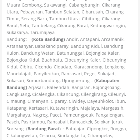
Muara Gembong, Sukawangi, Cabangbungin, Cikarang
Utara, Pebayuran, Tambun Selatan, Cibarusah, Cikarang
Timur, Serang Baru, Tambun Utara, Cibitung, Cikarang
Barat, Setu, Tambelang, Cikarang Barat, Kedungwaringin,
Sukakarya, Tarumajaya
Bandung: –
(Kota Bandung)
Andir, Antapani, Arcamanik,
Astanaanyar, Babakanciparay, Bandung Kidul, Bandung
Kulon, Bandung Wetan, Batununggal, Bojongloa Kaler,
Bojongloa Kidul, Buahbatu, Cibeunying Kaler, Cibeunying
Kidul, Cibiru, Cicendo, Cidadap, Kiaracondong, Lengkong,
Mandalajati, Panyileukan, Rancasari, Regol, Sukajadi,
Sukasari, Sumurbandung, Ujungberung –
(Kabupaten
Bandung)
Arjasari, Baleendah, Banjaran, Bojongsoang,
Cangkuang, Cicalengka, Cikancung, Cilengkrang, Cileunyi,
Cimaung, Cimenyan, Ciparay, Ciwidey, Dayeuhkolot, Ibun,
Katapang, Kertasari, Kutawaringin, Majalaya, Margaasih,
Margahayu, Nagreg, Pacet, Pameungpeuk, Pangalengan,
Paseh, Pasirjambu, Rancabali, Rancaekek, Solokan Jeruk,
Soreang. (
Bandung Barat
) : Batujajar, Cipongkor, Rongga,
Cikalongwetan, Cisarua, Sindangkerta, Cihampelas,