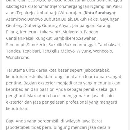
s,kotagede,kraton,mantrijeron,mergangsan,Ngampilan,Paku
alam,Tegalrejo,Umbulharjo,Wirobrajan. (
Kota Surabaya
):
Asemrowo,Benowo,Bubutan,Bulak, Dukuh Pakis, Gayungan,
Genteng, Gubeng, Gunung Anyar, Jambangan, Karang
Pilang, Kenjeran, Lakarsantri,Mulyorejo, Pabean
Cantilan,Pakal, Rungkut, Sambilkerep,Sawahan,
Semampir,Simokerto, Sukolilo,Sukomanunggal, Tambaksari,
Tandes, Tegalsari, Tenggilis Mejoyo, Wiyung, Wonocolo,
Wonokromo.
Terutama untuk area kota besar seperti Jabodetabek,
kebutuhan estetika dan fungsional area luar rumah sangat
penting. Bagian eksterior menjadi area yang menunjukkan
kepribadian dan passion Anda sebagai pemilik sekaligus
penghuni. Maka Anda harus menggunakan jasa desain
eksterior dan jasa pengelasan profesional yang mengerti
kebutuhan.
Bagi Anda yang berdomisili di wilayah Jawa Barat
Jabodetabek tidak perlu bingung mencari jasa desain