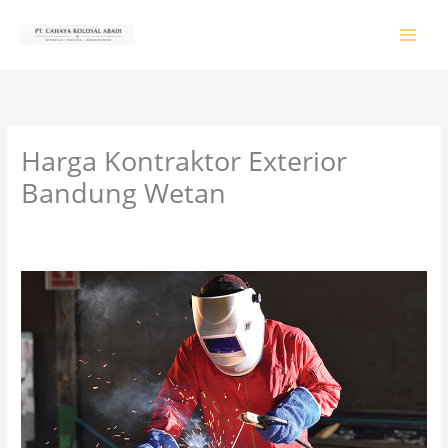
Lewati
ke
konten
Harga Kontraktor Exterior
Bandung Wetan
Tinggalkan Komentar
/
PRODUK & JASA
/ Oleh
colossalgrup18@gmail.com