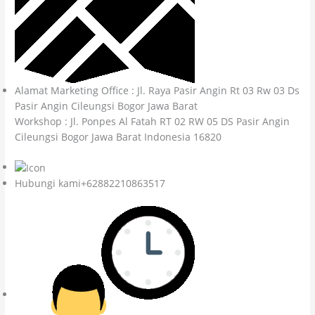
Alamat Marketing Office : Jl. Raya Pasir Angin Rt 03 Rw 03 Ds
Pasir Angin Cileungsi Bogor Jawa Barat
Workshop : Jl. Ponpes Al Fatah RT 02 RW 05 DS Pasir Angin
Cileungsi Bogor Jawa Barat Indonesia 16820
Hubungi kami+62882210863517