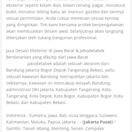
eksterior seperti kolam ikan, kolam renang, pagar, miniature
bukit, miniatur tebing batu, air mancur, gazebo dan lainnya
sesuai permintaan. Anda cukup memesan sesuai konsep
yang diinginkan. Tim kami bersama arsitek berpengalaman
akan membuatkan desain awal. Selanjutnya akan langsung
dikerjakan oleh tukang bangunan profesional.
Jasa Desain Eksterior di Jawa Barat & Jabodetabek
Berdasarkan yang dikutip dari Jawa Barat
wikipedia
Jabodetabek adalah sebuah akronim dari
Bandung-Jakarta-Bogor-Depok-Tangerang-Bekasi, yaitu
sebuah kawasan Bandung metropolitan Jakarta dan
sekitarnya. Kawasan ini mencakup wilayah Bandung,
administrasi DKI Jakarta, Kabupaten Tangerang, Kota
Tangerang, Kota Depok, Kota Bogor, Kabupaten Bogor, Kota
Bekasi, dan Kabupaten Bekasi.
Indonesia : Sumatra, Jawa, Bali, nusa tenggara, Sulawesi,
Kalimantan, Maluku, Papua, jakarta : –
(Jakarta Pusat)
•
Gambir, Tanah Abang, Menteng, Senen, Cempaka