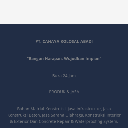
PT. CAHAYA KOLOSAL ABADI
"Bangun Harapan, Wujudkan Impian
"
Buka 24 Jam
PRODUK & JASA
Bahan Matrial Konstruksi, Jasa Infrastruktur, Jasa
Konstruksi Beton, Jasa Sarana Olahraga, Konstruksi Interior
& Exterior Dan Concrete Repair & Waterproofing System.