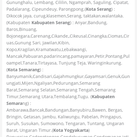
Gununghalu, Lembang, Cililin, Ngamprah, Saguling, Cipatat,
Padalarang, Cipeundeuy, Parongpong.(
Kota Serang
) :
Dikocok jaya, curug,klasemen,Serang, taktakan,walantaka.
(Kabupaten
Kabupaten Serang
) : Anyar,Bandung,
Baros,Binuang,
Bojonegara,Carenang,Cikande,,Cikeusal,Cinangka,Ciomas,Cir
uas,Gunung Sari, Jawilan,Kibin,
Kopo,Kragilan,Kramatwatu,Lebakwangi,
Mancak,Pabuaran,padarincang,pamayaran,Petir,Pontang,Pul
oampel,Tanara,Tirtayasa, Tunjung Teja, Waringinkurung.
(
Kota Semarang
) :
Banyumanik,Candisari,Gajahmungkur,Gayamsari,Genuk,Gun
ungjati,Mijen,Ngaliyan,Pedurungan,Semarang
Barat,Semarang Selatan,Semarang Tengah,Semarang
Timur,Semarang Utara,Tembalang,Tugu. (
Kabupaten
Semara
ng) :
Ambarawa,Bancak,Bandungan,Banyubiru,Bawen, Bergas,
Bringin, Getasan, Jambu, Kaliwungu, Pabelan, Pringapus,
Suruh, Susukan, Sumowono, Tengaran, Tuntang, Ungaran
Barat, Ungaran Timur.(
Kota Yogyakarta
)
Danurejan,Gedongtengen,Gondokusuman,Gondomanan,jeti