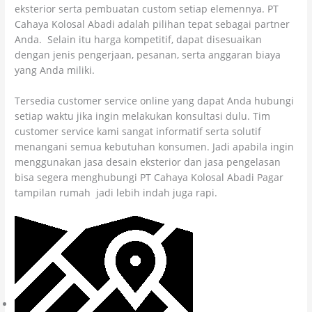
eksterior serta pembuatan custom setiap elemennya. PT
Cahaya Kolosal Abadi adalah pilihan tepat sebagai partner
Anda. Selain itu harga kompetitif, dapat disesuaikan
dengan jenis pengerjaan, pesanan, serta anggaran biaya
yang Anda miliki.
Tersedia customer service online yang dapat Anda hubungi
setiap waktu jika ingin melakukan konsultasi dulu. Tim
customer service kami sangat informatif serta solutif
menangani semua kebutuhan konsumen. Jadi apabila ingin
menggunakan jasa desain eksterior dan jasa pengelasan
bisa segera menghubungi PT Cahaya Kolosal Abadi Pagar
tampilan rumah jadi lebih indah juga rapi.