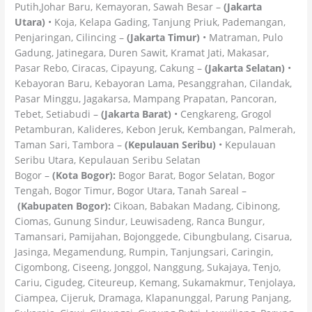
Putih,Johar Baru, Kemayoran, Sawah Besar –
(Jakarta
Utara)
• Koja, Kelapa Gading, Tanjung Priuk, Pademangan,
Penjaringan, Cilincing –
(Jakarta Timur)
• Matraman, Pulo
Gadung, Jatinegara, Duren Sawit, Kramat Jati, Makasar,
Pasar Rebo, Ciracas, Cipayung, Cakung –
(Jakarta Selatan)
•
Kebayoran Baru, Kebayoran Lama, Pesanggrahan, Cilandak,
Pasar Minggu, Jagakarsa, Mampang Prapatan, Pancoran,
Tebet, Setiabudi –
(Jakarta Barat)
• Cengkareng, Grogol
Petamburan, Kalideres, Kebon Jeruk, Kembangan, Palmerah,
Taman Sari, Tambora –
(Kepulauan Seribu)
• Kepulauan
Seribu Utara, Kepulauan Seribu Selatan
Bogor –
(Kota Bogor):
Bogor Barat, Bogor Selatan, Bogor
Tengah, Bogor Timur, Bogor Utara, Tanah Sareal –
(Kabupaten Bogor):
Cikoan, Babakan Madang, Cibinong,
Ciomas, Gunung Sindur, Leuwisadeng, Ranca Bungur,
Tamansari, Pamijahan, Bojonggede, Cibungbulang, Cisarua,
Jasinga, Megamendung, Rumpin, Tanjungsari, Caringin,
Cigombong, Ciseeng, Jonggol, Nanggung, Sukajaya, Tenjo,
Cariu, Cigudeg, Citeureup, Kemang, Sukamakmur, Tenjolaya,
Ciampea, Cijeruk, Dramaga, Klapanunggal, Parung Panjang,