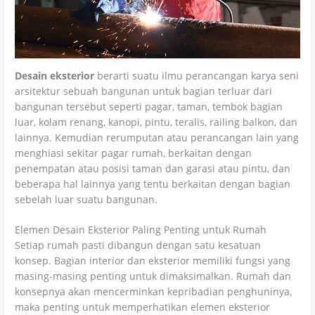
Desain eksterior
berarti suatu ilmu perancangan karya seni
arsitektur sebuah bangunan untuk bagian terluar dari
bangunan tersebut seperti pagar, taman, tembok bagian
luar, kolam renang, kanopi, pintu, teralis, railing balkon, dan
lainnya. Kemudian rerumputan atau perancangan lain yang
menghiasi sekitar pagar rumah, berkaitan dengan
penempatan atau posisi taman dan garasi atau pintu, dan
beberapa hal lainnya yang tentu berkaitan dengan bagian
sebelah luar suatu bangunan.
Elemen Desain Eksterior Paling Penting untuk Rumah
Setiap rumah pasti dibangun dengan satu kesatuan
konsep. Bagian interior dan eksterior memiliki fungsi yang
masing-masing penting untuk dimaksimalkan. Rumah dan
konsepnya akan mencerminkan kepribadian penghuninya,
maka penting untuk memperhatikan elemen eksterior