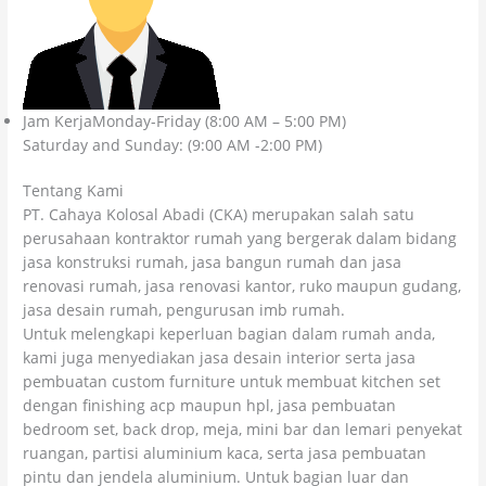
Jam KerjaMonday-Friday (8:00 AM – 5:00 PM)
Saturday and Sunday: (9:00 AM -2:00 PM)
Tentang Kami
PT. Cahaya Kolosal Abadi (CKA) merupakan salah satu
perusahaan kontraktor rumah yang bergerak dalam bidang
jasa konstruksi rumah, jasa bangun rumah dan jasa
renovasi rumah, jasa renovasi kantor, ruko maupun gudang,
jasa desain rumah, pengurusan imb rumah.
Untuk melengkapi keperluan bagian dalam rumah anda,
kami juga menyediakan jasa desain interior serta jasa
pembuatan custom furniture untuk membuat kitchen set
dengan finishing acp maupun hpl, jasa pembuatan
bedroom set, back drop, meja, mini bar dan lemari penyekat
ruangan, partisi aluminium kaca, serta jasa pembuatan
pintu dan jendela aluminium. Untuk bagian luar dan