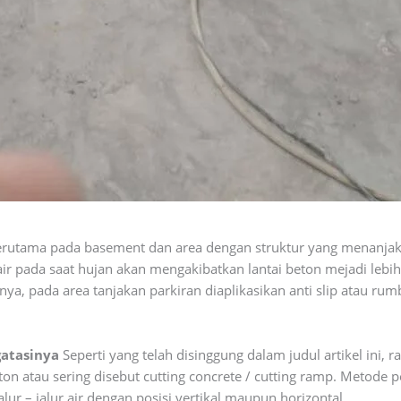
in terutama pada basement dan area dengan struktur yang menanja
ir pada saat hujan akan mengakibatkan lantai beton mejadi leb
nya, pada area tanjakan parkiran diaplikasikan anti slip atau rum
gatasinya
Seperti yang telah disinggung dalam judul artikel ini, 
on atau sering disebut cutting concrete / cutting ramp. Metode p
lur – jalur air dengan posisi vertikal maupun horizontal.