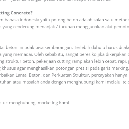
tting Concrete?
alam bahasa indonesia yaitu potong beton adalah salah satu met
eton yang cenderung menanjak / turunan menggunakan alat pemot
tai beton ini tidak bisa sembarangan. Terlebih dahulu harus dilak
 yang memadai. Oleh sebab itu, sangat beresiko jika dikerjakan 
 struktur beton, pekerjaan cutting ramp akan lebih cepat, rapi, 
khusus agar menghasilkan potongan presisi pada garis marking
rbaikan Lantai Beton, dan Perkuatan Struktur, percayakan hany
butuhan atau masalah anda dengan menghubungi kami melalui tele
 untuk menghubungi marketing Kami.