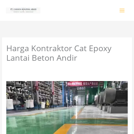
Lewati
ke
konten
Harga Kontraktor Cat Epoxy
Lantai Beton Andir
Tinggalkan Komentar
/
PRODUK & JASA
/ Oleh
colossalgrup18@gmail.com