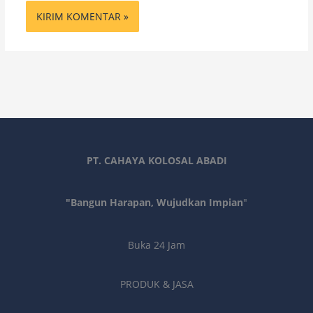
PT. CAHAYA KOLOSAL ABADI
"Bangun Harapan, Wujudkan Impian
"
Buka 24 Jam
PRODUK & JASA