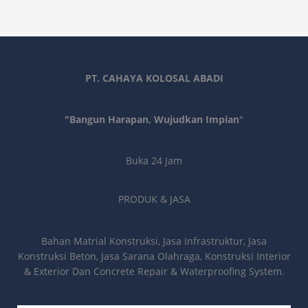
PT. CAHAYA KOLOSAL ABADI
"Bangun Harapan, Wujudkan Impian
"
Buka 24 Jam
PRODUK & JASA
Bahan Matrial Konstruksi, Jasa Infrastruktur, Jasa
Konstruksi Beton, Jasa Sarana Olahraga, Konstruksi Interior
& Exterior Dan Concrete Repair & Waterproofing System.