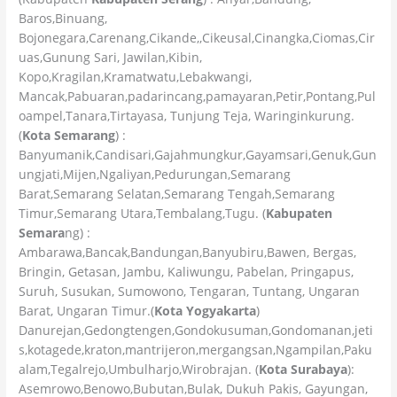
Baros,Binuang,
Bojonegara,Carenang,Cikande,,Cikeusal,Cinangka,Ciomas,Cir
uas,Gunung Sari, Jawilan,Kibin,
Kopo,Kragilan,Kramatwatu,Lebakwangi,
Mancak,Pabuaran,padarincang,pamayaran,Petir,Pontang,Pul
oampel,Tanara,Tirtayasa, Tunjung Teja, Waringinkurung.
(
Kota Semarang
) :
Banyumanik,Candisari,Gajahmungkur,Gayamsari,Genuk,Gun
ungjati,Mijen,Ngaliyan,Pedurungan,Semarang
Barat,Semarang Selatan,Semarang Tengah,Semarang
Timur,Semarang Utara,Tembalang,Tugu. (
Kabupaten
Semara
ng) :
Ambarawa,Bancak,Bandungan,Banyubiru,Bawen, Bergas,
Bringin, Getasan, Jambu, Kaliwungu, Pabelan, Pringapus,
Suruh, Susukan, Sumowono, Tengaran, Tuntang, Ungaran
Barat, Ungaran Timur.(
Kota Yogyakarta
)
Danurejan,Gedongtengen,Gondokusuman,Gondomanan,jeti
s,kotagede,kraton,mantrijeron,mergangsan,Ngampilan,Paku
alam,Tegalrejo,Umbulharjo,Wirobrajan. (
Kota Surabaya
):
Asemrowo,Benowo,Bubutan,Bulak, Dukuh Pakis, Gayungan,