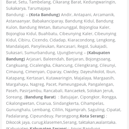
Barat, Setu, Tambelang, Cikarang Barat, Kedungwaringin,
Sukakarya, Tarumajaya
Bandung: –
(Kota Bandung)
Andir, Antapani, Arcamanik,
Astanaanyar, Babakanciparay, Bandung Kidul, Bandung
Kulon, Bandung Wetan, Batununggal, Bojongloa Kaler,
Bojongloa Kidul, Buahbatu, Cibeunying Kaler, Cibeunying
Kidul, Cibiru, Cicendo, Cidadap, Kiaracondong, Lengkong,
Mandalajati, Panyileukan, Rancasari, Regol, Sukajadi,
Sukasari, Sumurbandung, Ujungberung –
(Kabupaten
Bandung)
Arjasari, Baleendah, Banjaran, Bojongsoang,
Cangkuang, Cicalengka, Cikancung, Cilengkrang, Cileunyi,
Cimaung, Cimenyan, Ciparay, Ciwidey, Dayeuhkolot, Ibun,
Katapang, Kertasari, Kutawaringin, Majalaya, Margaasih,
Margahayu, Nagreg, Pacet, Pameungpeuk, Pangalengan,
Paseh, Pasirjambu, Rancabali, Rancaekek, Solokan Jeruk,
Soreang. (
Bandung Barat
) : Batujajar, Cipongkor, Rongga,
Cikalongwetan, Cisarua, Sindangkerta, Cihampelas,
Gununghalu, Lembang, Cililin, Ngamprah, Saguling, Cipatat,
Padalarang, Cipeundeuy, Parongpong.
Kota Serang
) :
Dikocok jaya, curug,klasemen,Serang, taktakan,walantaka.
(Kabupaten
Kabupaten Serang
) : Anyar,Bandung,