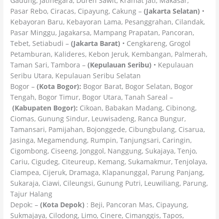
Gadung, Jatinegara, Duren Sawit, Kramat Jati, Makasar,
Pasar Rebo, Ciracas, Cipayung, Cakung –
(Jakarta Selatan)
•
Kebayoran Baru, Kebayoran Lama, Pesanggrahan, Cilandak,
Pasar Minggu, Jagakarsa, Mampang Prapatan, Pancoran,
Tebet, Setiabudi –
(Jakarta Barat)
• Cengkareng, Grogol
Petamburan, Kalideres, Kebon Jeruk, Kembangan, Palmerah,
Taman Sari, Tambora –
(Kepulauan Seribu)
• Kepulauan
Seribu Utara, Kepulauan Seribu Selatan
Bogor –
(Kota Bogor):
Bogor Barat, Bogor Selatan, Bogor
Tengah, Bogor Timur, Bogor Utara, Tanah Sareal –
(Kabupaten Bogor):
Cikoan, Babakan Madang, Cibinong,
Ciomas, Gunung Sindur, Leuwisadeng, Ranca Bungur,
Tamansari, Pamijahan, Bojonggede, Cibungbulang, Cisarua,
Jasinga, Megamendung, Rumpin, Tanjungsari, Caringin,
Cigombong, Ciseeng, Jonggol, Nanggung, Sukajaya, Tenjo,
Cariu, Cigudeg, Citeureup, Kemang, Sukamakmur, Tenjolaya,
Ciampea, Cijeruk, Dramaga, Klapanunggal, Parung Panjang,
Sukaraja, Ciawi, Cileungsi, Gunung Putri, Leuwiliang, Parung,
Tajur Halang
Depok: –
(Kota Depok)
: Beji, Pancoran Mas, Cipayung,
Sukmajaya, Cilodong, Limo, Cinere, Cimanggis, Tapos,