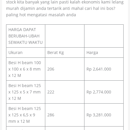
stock kita banyak yang lain pasti kalah ekonomis kami lelang
murah dijamin anda tertarik anti mahal cari hal ini bos?
paling hot mengatasi masalah anda
HARGA DAPAT
BERUBAH-UBAH
SEWAKTU WAKTU
Ukuran
Berat Kg
Harga
Besi H beam 100
x 100 x 6 x 8 mm
206
Rp 2,641.000
x 12 M
Besi H beam 125
x 125 x 5 x 7 mm
222
Rp 2,774.000
x 12 M
Besi H beam 125
x 125 x 6,5 x 9
286
Rp 3,281.000
mm x 12 M