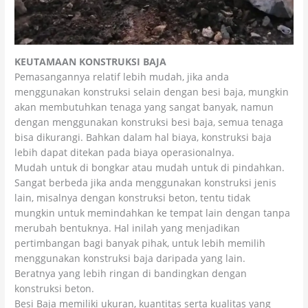
KEUTAMAAN KONSTRUKSI BAJA
Pemasangannya relatif lebih mudah, jika anda
menggunakan konstruksi selain dengan besi baja, mungkin
akan membutuhkan tenaga yang sangat banyak, namun
dengan menggunakan konstruksi besi baja, semua tenaga
bisa dikurangi. Bahkan dalam hal biaya, konstruksi baja
lebih dapat ditekan pada biaya operasionalnya.
Mudah untuk di bongkar atau mudah untuk di pindahkan.
Sangat berbeda jika anda menggunakan konstruksi jenis
lain, misalnya dengan konstruksi beton, tentu tidak
mungkin untuk memindahkan ke tempat lain dengan tanpa
merubah bentuknya. Hal inilah yang menjadikan
pertimbangan bagi banyak pihak, untuk lebih memilih
menggunakan konstruksi baja daripada yang lain.
Beratnya yang lebih ringan di bandingkan dengan
konstruksi beton.
Besi Baja memiliki ukuran, kuantitas serta kualitas yang