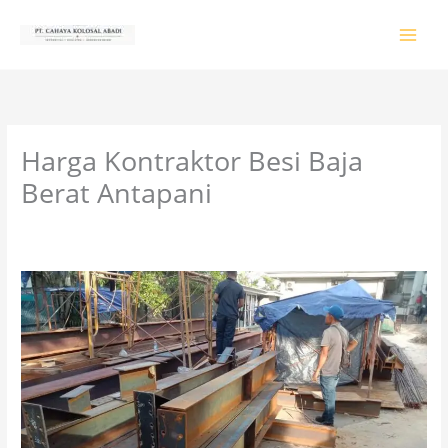
Lewati
ke
konten
Harga Kontraktor Besi Baja
Berat Antapani
Tinggalkan Komentar
/
PRODUK & JASA
/ Oleh
colossalgrup18@gmail.com