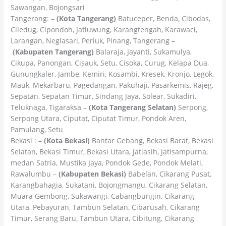
Sawangan, Bojongsari
Tangerang: –
(Kota Tangerang)
Batuceper, Benda, Cibodas,
Ciledug, Cipondoh, Jatiuwung, Karangtengah, Karawaci,
Larangan, Neglasari, Periuk, Pinang, Tangerang –
(Kabupaten Tangerang)
Balaraja, Jayanti, Sukamulya,
Cikupa, Panongan, Cisauk, Setu, Cisoka, Curug, Kelapa Dua,
Gunungkaler, Jambe, Kemiri, Kosambi, Kresek, Kronjo, Legok,
Mauk, Mekarbaru, Pagedangan, Pakuhaji, Pasarkemis, Rajeg,
Sepatan, Sepatan Timur, Sindang Jaya, Solear, Sukadiri,
Teluknaga, Tigaraksa –
(Kota Tangerang Selatan)
Serpong,
Serpong Utara, Ciputat, Ciputat Timur, Pondok Aren,
Pamulang, Setu
Bekasi : –
(Kota Bekasi)
Bantar Gebang, Bekasi Barat, Bekasi
Selatan, Bekasi Timur, Bekasi Utara, Jatiasih, Jatisampurna,
medan Satria, Mustika Jaya, Pondok Gede, Pondok Melati,
Rawalumbu –
(Kabupaten Bekasi)
Babelan, Cikarang Pusat,
Karangbahagia, Sukatani, Bojongmangu, Cikarang Selatan,
Muara Gembong, Sukawangi, Cabangbungin, Cikarang
Utara, Pebayuran, Tambun Selatan, Cibarusah, Cikarang
Timur, Serang Baru, Tambun Utara, Cibitung, Cikarang