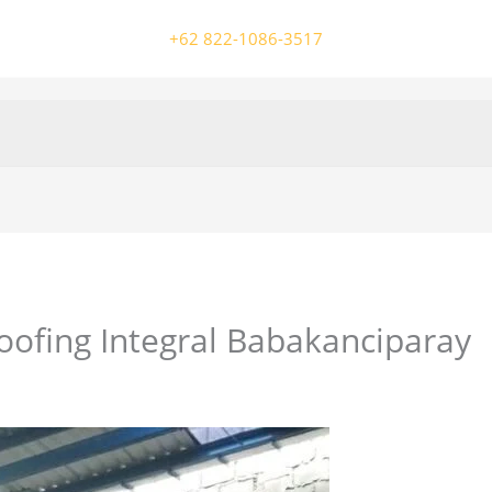
+62 822-1086-3517
oofing Integral Babakanciparay
/ Oleh
colossalgrup18@gmail.com