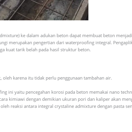
dmixture) ke dalam adukan beton dapat membuat beton menjadi 
ngi merupakan pengertian dari waterproofing integral. Pengaplik
a kuat tarik belah pada hasil struktur beton.
, oleh karena itu tidak perlu penggunaan tambahan air.
fing ini yaitu pencegahan korosi pada beton memakai nano tec
ra kimiawi dengan demikian ukuran pori dan kaliper akan mengec
leh reaksi antara integral crystaline admixture dengan pasta sem