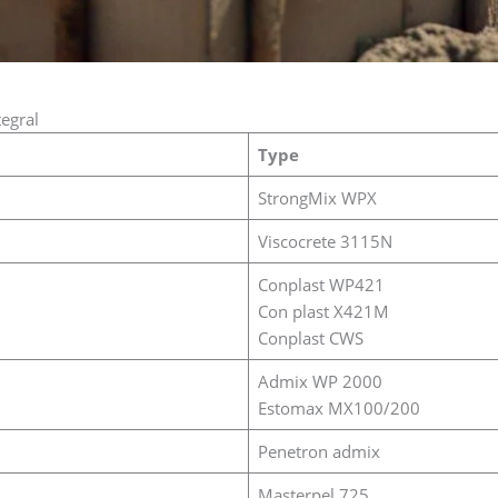
egral
Type
StrongMix WPX
Viscocrete 3115N
Conplast WP421
Con plast X421M
Conplast CWS
Admix WP 2000
Estomax MX100/200
Penetron admix
Masterpel 725