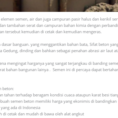
elemen semen, air dan juga campuran pasir halus dan kerikil se
a dan tambahan serat dan campuran bahan kimia dengan perbandi
n tersebut kemudian di cetak dan kemudian mengeras.
 dasar banguan. yang menggantikan bahan bata, Sifat beton yang
Gedung, dinding dan bahkan sebagai penahan abrasi air laut at
arena mengingat harganya yang sangat terjangkau di banding sem
trat bahan bangunan lainya . Semen ini di percaya dapat bertaha
 beton:
n tahan terhadap beragam kondisi cuaca ataupun karat besi tian
ebuah semen beton memiliki harga yang ekonimis di bandingkan d
 yang ada di Indonesia
 di cetak dan mudah di bawa oleh alat angkut