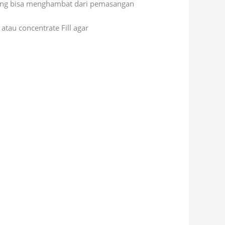
a yang bisa menghambat dari pemasangan
au concentrate Fill agar