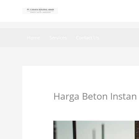
Lewati
ke
konten
Home
Services
Contact Us
Harga Beton Instan
Tinggalkan Komentar
/
PRODUK & JASA