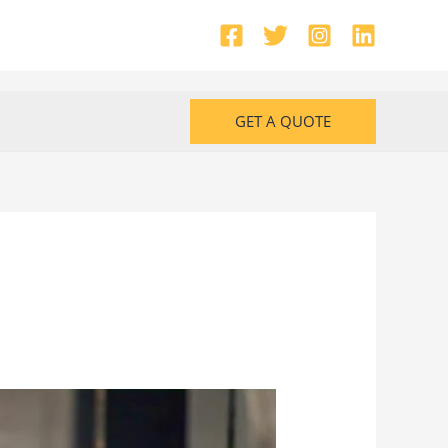
GET A QUOTE