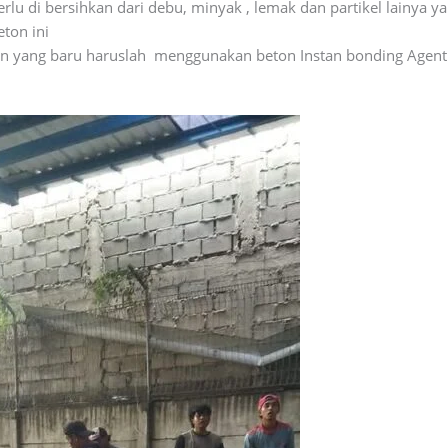
perlu di bersihkan dari debu, minyak , lemak dan partikel lainy
ton ini
yang baru haruslah menggunakan beton Instan bonding Agent at