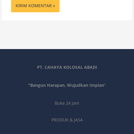
PT. CAHAYA KOLOSAL ABADI
"Bangun Harapan, Wujudkan Impian
"
Buka 24 Jam
PRODUK & JASA