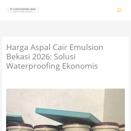
Lewati
ke
konten
Harga Aspal Cair Emulsion
Bekasi 2026: Solusi
Waterproofing Ekonomis
Tinggalkan Komentar
/
PRODUK & JASA
/ Oleh
colossalgrup18@gmail.com