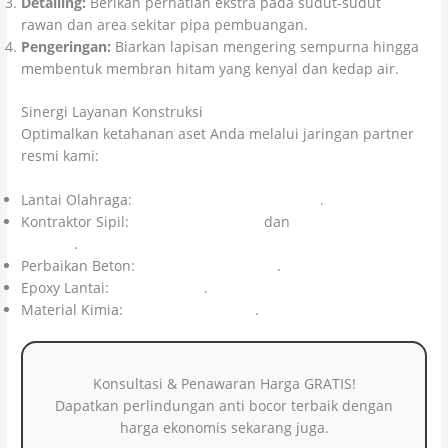
Detailing:
Berikan perhatian ekstra pada sudut-sudut
rawan dan area sekitar pipa pembuangan.
Pengeringan:
Biarkan lapisan mengering sempurna hingga
membentuk membran hitam yang kenyal dan kedap air.
Sinergi Layanan Konstruksi
Optimalkan ketahanan aset Anda melalui jaringan partner
resmi kami:
Lantai Olahraga:
Kolosal Lapangan Olahraga
.
Kontraktor Sipil:
Citra Kolosal Abadi
dan
CV Cahaya Cipta
Mandiri
.
Perbaikan Beton:
Kolosal Injeksi Beton
.
Epoxy Lantai:
Kolosal Epoxy
.
Material Kimia:
Colossal Chemicals
.
Konsultasi & Penawaran Harga GRATIS!
Dapatkan perlindungan anti bocor terbaik dengan
harga ekonomis sekarang juga.