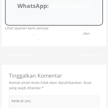
WhatsApp:
082210863517
Lihat layanan kami lainnya:
Concrete Repair Bekasi
,
Waterstop Bekasi
,
Waterproofing System Bekasi
, dan
Jasa
Coring Beton Bekasi
.
←
Pos Sebelumnya
Selanjutnya Pos
→
Tinggalkan Komentar
Alamat email Anda tidak akan dipublikasikan.
Ruas
yang wajib ditandai
*
Ketik
di