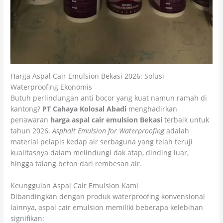
Harga Aspal Cair Emulsion Bekasi 2026: Solusi
Waterproofing Ekonomis
Butuh perlindungan anti bocor yang kuat namun ramah di
kantong?
PT Cahaya Kolosal Abadi
menghadirkan
penawaran
harga aspal cair emulsion Bekasi
terbaik untuk
tahun 2026.
Asphalt Emulsion for Waterproofing
adalah
material pelapis kedap air serbaguna yang telah teruji
kualitasnya dalam melindungi dak atap, dinding luar,
hingga talang beton dari rembesan air.
Keunggulan Aspal Cair Emulsion Kami
Dibandingkan dengan produk waterproofing konvensional
lainnya, aspal cair emulsion memiliki beberapa kelebihan
signifikan: