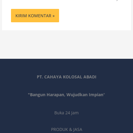
PT. CAHAYA KOLOSAL ABADI
"Bangun Harapan, Wujudkan Impian
"
Buka 24 Jam
PRODUK & JASA