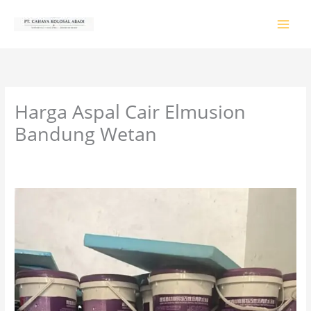
Lewati
ke
konten
Harga Aspal Cair Elmusion
Bandung Wetan
Tinggalkan Komentar
/
PRODUK & JASA
/ Oleh
colossalgrup18@gmail.com