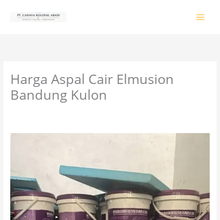
Lewati
ke
konten
Harga Aspal Cair Elmusion
Bandung Kulon
Tinggalkan Komentar
/
PRODUK & JASA
/ Oleh
colossalgrup18@gmail.com