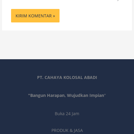
PT. CAHAYA KOLOSAL ABADI
"Bangun Harapan, Wujudkan Impian
"
Buka 24 Jam
PRODUK & JASA